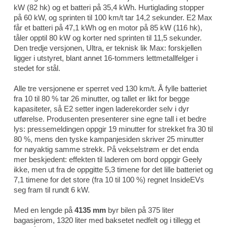
kW (82 hk) og et batteri på 35,4 kWh. Hurtiglading stopper
på 60 kW, og sprinten til 100 km/t tar 14,2 sekunder. E2 Max
får et batteri på 47,1 kWh og en motor på 85 kW (116 hk),
tåler opptil 80 kW og korter ned sprinten til 11,5 sekunder.
Den tredje versjonen, Ultra, er teknisk lik Max: forskjellen
ligger i utstyret, blant annet 16-tommers lettmetallfelger i
stedet for stål.
Alle tre versjonene er sperret ved 130 km/t. Å fylle batteriet
fra 10 til 80 % tar 26 minutter, og tallet er likt for begge
kapasiteter, så E2 setter ingen laderekorder selv i dyr
utførelse. Produsenten presenterer sine egne tall i et bedre
lys: pressemeldingen oppgir 19 minutter for strekket fra 30 til
80 %, mens den tyske kampanjesiden skriver 25 minutter
for nøyaktig samme strekk. På vekselstrøm er det enda
mer beskjedent: effekten til laderen om bord oppgir Geely
ikke, men ut fra de oppgitte 5,3 timene for det lille batteriet og
7,1 timene for det store (fra 10 til 100 %) regnet
InsideEVs
seg fram til rundt 6 kW.
Med en lengde på
4135 mm
byr bilen på 375 liter
bagasjerom, 1320 liter med baksetet nedfelt og i tillegg et