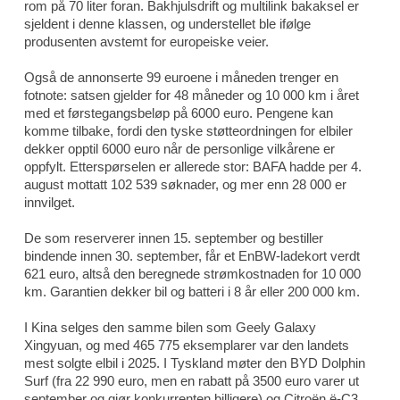
rom på 70 liter foran. Bakhjulsdrift og multilink bakaksel er
sjeldent i denne klassen, og understellet ble ifølge
produsenten avstemt for europeiske veier.
Også de annonserte 99 euroene i måneden trenger en
fotnote: satsen gjelder for 48 måneder og 10 000 km i året
med et førstegangsbeløp på 6000 euro. Pengene kan
komme tilbake, fordi den tyske støtteordningen for elbiler
dekker opptil 6000 euro når de personlige vilkårene er
oppfylt. Etterspørselen er allerede stor: BAFA hadde per 4.
august mottatt 102 539 søknader, og mer enn 28 000 er
innvilget.
De som reserverer innen 15. september og bestiller
bindende innen 30. september, får et EnBW-ladekort verdt
621 euro, altså den beregnede strømkostnaden for 10 000
km. Garantien dekker bil og batteri i 8 år eller 200 000 km.
I Kina selges den samme bilen som Geely Galaxy
Xingyuan, og med 465 775 eksemplarer var den landets
mest solgte elbil i 2025. I Tyskland møter den BYD Dolphin
Surf (fra 22 990 euro, men en rabatt på 3500 euro varer ut
september og gjør konkurrenten billigere) og Citroën ë-C3