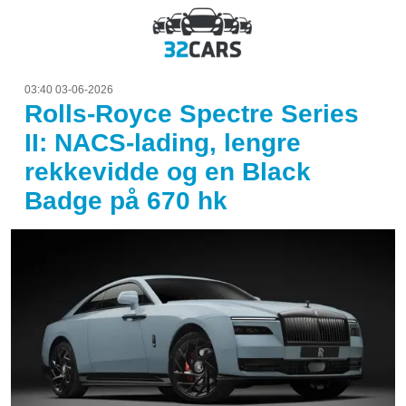
03:40 03-06-2026
Rolls-Royce Spectre Series
II: NACS-lading, lengre
rekkevidde og en Black
Badge på 670 hk