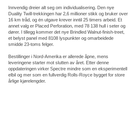
Innvendig dreier alt seg om individualisering. Den nye
Duality Twill-trekkingen har 2,6 millioner stikk og bruker over
16 km tråd, og én utgave krever inntil 25 timers arbeid. Et
annet valg er Placed Perforation, med 78 138 hull i seter og
dører. I tillegg kommer det nye Brindled Walnut-finish-treet,
et belyst panel med 8108 lyspunkter og omarbeidede
smidde 23-toms felger.
Bestillinger i Nord-Amerika er allerede åpne, mens
leveringene starter mot slutten av året. Etter denne
oppdateringen virker Spectre mindre som en eksperimentell
elbil og mer som en fullverdig Rolls-Royce bygget for store
årlige kjørelengder.