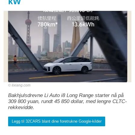
kW
lixiang.com
Bakhjulsdrevne Li Auto i8 Long Range starter nå på
309 800 yuan, rundt 45 850 dollar, med lengre CLTC-
rekkevidde.
Legg til 32CARS blant dine foretrukne Google-kilder