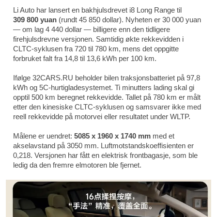
Li Auto har lansert en bakhjulsdrevet i8 Long Range til
309 800 yuan
(rundt 45 850 dollar). Nyheten er 30 000 yuan
— om lag 4 440 dollar — billigere enn den tidligere
firehjulsdrevne versjonen. Samtidig økte rekkevidden i
CLTC-syklusen fra 720 til 780 km, mens det oppgitte
forbruket falt fra 14,8 til 13,6 kWh per 100 km.
Ifølge 32CARS.RU beholder bilen traksjonsbatteriet på 97,8
kWh og 5C-hurtigladesystemet. Ti minutters lading skal gi
opptil 500 km beregnet rekkevidde. Tallet på 780 km er målt
etter den kinesiske CLTC-syklusen og samsvarer ikke med
reell rekkevidde på motorvei eller resultatet under WLTP.
Målene er uendret:
5085 x 1960 x 1740 mm
med et
akselavstand på 3050 mm. Luftmotstandskoeffisienten er
0,218. Versjonen har fått en elektrisk frontbagasje, som ble
ledig da den fremre elmotoren ble fjernet.