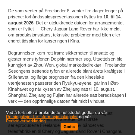
De som venter på Freelander 8, venter fire dager lenger på
prisene: forhåndssalgspresentasjonen flyttes fra
10. til 14.
august 2026
. Det er utelukkende datoen for arrangementet
som er flyttet — Chery Jaguar Land Rover har ikke meldt
om produksjonsstans, tekniske problemer med bilen eller
endret tidsplan for lanseringen i Kina.
Begrunnelsen kom rett fram: sikkerheten til ansatte og
gjester mens tyfonen Dolphin nærmer seg. Utsettelsen ble
kunngjort av Zhou Wen, global markedsdirektør i Freelander.
Sesongens trettende tyfon er allerede blant årets kraftigste i
Stillehavet, og ifølge prognosen fra den kinesiske
værtjenesten passerer den Ryukyu-øyene, går inn i Øst-
Kinahavet og når kysten av Zhejiang natt til 10. august.
Shanghai, Zhejiang og Fujian har allerede satt beredskapen i
verk — den opprinnelige datoen falt midt i vinduet.
Ved å fortsette å bruke dette nettstedet godtar du vår
Forhåndsbestillingene skulle egentlig åpne 10. august.
Retningslinjer for informasjonskapsler
og vår
Produksjonen går derimot allerede: den første
Personvernerklæring
.
serieproduserte Freelander 8 rullet av båndet ved
Godta
fellesfabrikken til Chery og Jaguar Land Rover i Changshu