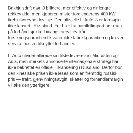
Bakhjulsdrift gjør i8 billigere, mer effektiv og gir lengre
rekkevidde, men kjøperen mister forgjengerens 400 kW
firehjulsdrevne drivlinje. Den offisielle Li Auto i8 er foreløpig
ikke lansert i Russland. For biler fra parallellimport bør man
på forhånd sjekke Lixiangs servicevilkår:
forsikringsgarantien tilsvarer ikke fabrikkgarantien og krever
service hos en tilknyttet forhandler.
Li Auto utvider allerede sin tilstedeværelse i Midtøsten og
Asia, men merkets annonserte internasjonale strategi har
ikke bekreftet en offisiell i8-lansering i Russland. Derfor bør
den kinesiske prisen ikke leses som en fremtidig russisk
pris — frakt, gjenvinningsavgift, skatter og forhandlermargin
vil øke den ytterligere.