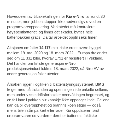
Hoveddelen av tilbakekallingen for
Kia e-Niro
tar rundt 30
minutter, men jobben stopper ikke nødvendigvis ved en
programvareoppdatering. Verkstedet må kontrollere
høyspentbatteriet, og finner det skader, byttes hele
batteripakken gratis. Da tar arbeidet opptil seks timer.
Aksjonen omfatter
14 117
elektriske crossovere bygget
mellom 19. mai 2020 og 18. mars 2022. I Europa dreier det
seg om 11 331 biler, hvorav 1791 er registrert i Tyskland.
Det handler om første generasjon e-Niro:
produksjonsvinduet lukkes 18. mars 2022, så Niro EV av
andre generasjon faller utenfor.
Årsaken ligger i logikken til batteristyringssystemet.
BMS
følger med på tilstanden og spenningen i de enkelte cellene,
men under visse driftsforhold er overvåkingen begrenset, og
en feil inne i pakken blir kanskje ikke oppdaget i tide. Cellene
kan da bli overopphetet og brannrisikoen stiger — også
mens bilen står parkert eller lader. Kia oppdaterer først
programvaren og vurderer deretter batteriets faktiske