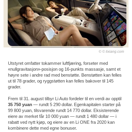
© lixiang.com
Utstyret omfatter tokammer luftfjæring, forseter med
«nullgravitasjon»-posisjon og 16-punkts massasje, samt et
høyre sete i andre rad med benstøtte. Benstøtten kan felles
ut til 78 grader, og ryggstøtten kan felles bakover til 145
grader.
Frem til 31. august tilbyr Li Auto fordeler til en verdi av opptil
35 750 yuan
— rundt 5 290 dollar. Egenkapitalen starter på
99 800 yuan, tilsvarende rundt 14 770 dollar. Eksisterende
eiere av merket får 10 000 yuan — rundt 1 480 dollar — i
rabatt ved nytt kjøp, og eiere av en Li ONE fra 2020 kan
kombinere dette med egne bonuser.