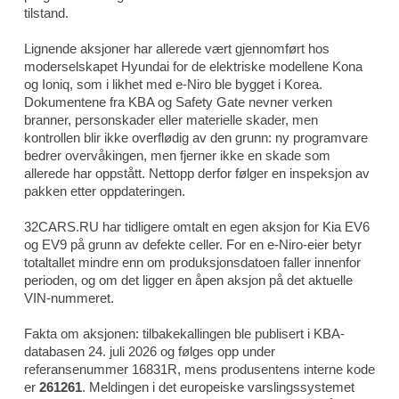
tilstand.
Lignende aksjoner har allerede vært gjennomført hos
moderselskapet Hyundai for de elektriske modellene Kona
og Ioniq, som i likhet med e-Niro ble bygget i Korea.
Dokumentene fra KBA og Safety Gate nevner verken
branner, personskader eller materielle skader, men
kontrollen blir ikke overflødig av den grunn: ny programvare
bedrer overvåkingen, men fjerner ikke en skade som
allerede har oppstått. Nettopp derfor følger en inspeksjon av
pakken etter oppdateringen.
32CARS.RU har tidligere omtalt en egen aksjon for Kia EV6
og EV9 på grunn av defekte celler. For en e-Niro-eier betyr
totaltallet mindre enn om produksjonsdatoen faller innenfor
perioden, og om det ligger en åpen aksjon på det aktuelle
VIN-nummeret.
Fakta om aksjonen: tilbakekallingen ble publisert i KBA-
databasen 24. juli 2026 og følges opp under
referansenummer 16831R, mens produsentens interne kode
er
261261
. Meldingen i det europeiske varslingssystemet