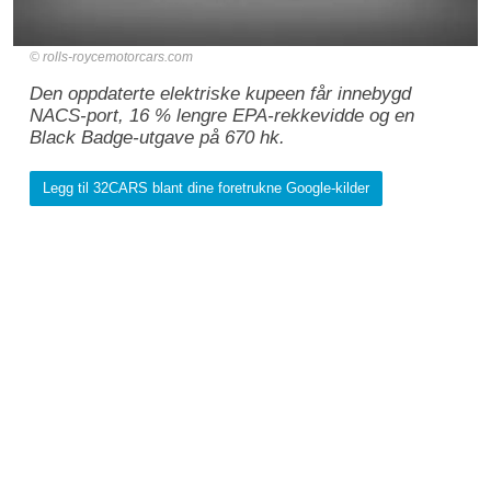
rolls-roycemotorcars.com
Den oppdaterte elektriske kupeen får innebygd
NACS-port, 16 % lengre EPA-rekkevidde og en
Black Badge-utgave på 670 hk.
Legg til 32CARS blant dine foretrukne Google-kilder