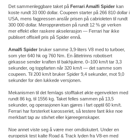
Det sammenleggbare taket på
Ferrari Amalfi Spider
kan
koste rundt 33 000 dollar. Coupeen starter på 266 810 dollar i
USA, mens fagpressen anslår prisen på cabrioleten til rundt
300 000 dollar. Meropprøretsen på rundt 12 % gir verken
mer effekt eller raskere akselerasjon — Ferrari har ikke
publisert offisiell pris på Spider ennå.
Amalfi Spider
bruker samme 3,9-liters V8 med to turboer,
som yter 640 hk og 760 Nm. En åttetrinns robotisert
girkasse sender kraften til bakhjulene. 0–100 km/t tar 3,3
sekunder, og toppfarten når 320 km/t — det samme som
coupeen. Til 200 km/t bruker Spider 9,4 sekunder, mot 9,0
sekunder for den lukkede versjonen.
Mekanismen til det femlags stofftaket økte egenvekten med
rundt 86 kg, til 1556 kg. Taket felles sammen på 13,5
sekunder, og operasjonen kan gjøres i fart opptil 60 km/t.
Ferrari har forsterket karosseriet, så testere fant ikke noe
merkbart tap av stivhet eller kjøreegenskaper.
Noe annet viste seg å være mer omdiskutert. Under en
europeisk test kalte
Road & Track
lyden fra V8-en med