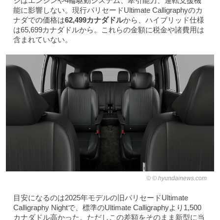
ジはエンジンや4輪駆動システム、牽引能力、運転支援機
能に影響しない。現行パリセードUltimate Calligraphyのカ
ナダでの価格は
62,499カナダドル
から、ハイブリッド仕様
は65,699カナダドルから。これらの金額に税金や諸費用は
含まれていない。
© hyundainews.com
目安になるのは2025年モデルの旧パリセードUltimate
Calligraphy Nightで、標準のUltimate Calligraphyより1,500
カナダドル高かった。ただしこの差額をそのまま新型に当