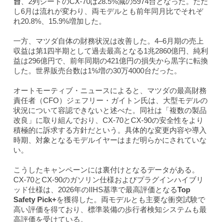
台
、2列シートのCX-70は28.5%減の5974台となった。ただ
し6月は流れが変わり、両モデルとも前年同月比でそれぞ
れ20.8%、15.9%増加した。
一方、マツダ自体の財務状況は改善した。4–6月期の売上
収益は第1四半期として過去最高となる1兆2860億円、純利
益は296億円で、前年同期の421億円の損失から黒字に転換
した。世界販売台数は1%増の30万4000台だった。
オートモーティブ・ニュースによると、マツダの最高財務
責任者（CFO）ジェフリー・ガイトン氏は、大型モデルの
状況について容認できないと述べた。同社は「複数の製品
改良」に取り組んでおり、CX-70とCX-90の安全性をより
積極的に訴求する方針だという。具体的な変更内容や導入
時期、対象となるモデルイヤーはまだ明らかにされていな
い。
こうしたキャンペーンには裏付けとなるデータがある。
CX-70とCX-90のガソリン仕様およびプラグインハイブリ
ッド仕様は、2026年のIIHS基準で最高評価となる
Top
Safety Pick+
を獲得した。両モデルとも主要な衝突試験で
高い評価を得ており、標準装備の歩行者検知システムも最
高評価を受けている。