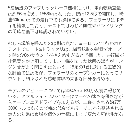
5層構造のファブリックルーフ機構により、車両乾燥重量
は約86kg増え、1556kgとなった。幌は13.5秒で開閉し、時
速60km/hまでの走行中でも操作できる。フェラーリはボデ
ィを補強しており、テストではねじれ剛性やハンドリング
の明確な低下は確認されていない。
むしろ議論を呼んだのは別の点だ。ヨーロッパで行われた
テストで
ロード&トラック
誌は、騒音規制の影響でオープ
ン時のV8のサウンドが控えめすぎると指摘した。走行風が
排気音をかき消してしまい、幌を閉じた状態のほうがエン
ジン音がよく聞こえたという。特定の1台に対する主観的
な評価ではあるが、フェラーリのオープンカーにとってサ
ウンドは約束された感動体験の大きな部分を占める。
モデルのデビューについては32CARS.RUが以前に報じて
いる。アマルフィ・スパイダーはクーペの速さを保ちなが
らオープンエアドライブを加えるが、上乗せされる約3万
3000ドルはあくまで幌の代金であり、そこから期待される
最大の効果は市場や個体の仕様によって変わる可能性があ
る。