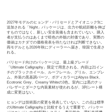
2027年モデルのヒョンデ・パリセードとアイオニック9に
追加される「Night」パッケージは、出力や航続距離を伸ば
すものではなく、新しい安全装備も含まれていない。購入
者が支払うのはあくまで暗色の外観の対価であり、実際の
価値はカナダでの価格発表を待たなければ判断できない。
両モデルとも2026年秋にディーラーへ届き、韓国で生産さ
れる。
パリセード向けのパッケージは、最上級グレード
「Ultimate Calligraphy」限定で用意される。内容は21イン
チのブラックホイール、ルーフレール、グリル、エンブレ
ム、外装の黒基調パーツ。ボディカラーはAbyss Black、
Ecotronic Grey、Creamy Whiteの3色。室内には黒のナッ
パレザーとダークな内装素材が使われるが、3列シート構
成に変更はない。
ヒョンデは技術面の変更を発表していない。この点は標準
のUltimate Calligraphyと比較するうえで重要で、パッケー