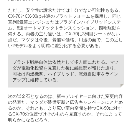
ただし、安全性の訴求だけでは十分でない可能性もある。
CX-70とCX-90は共通のプラットフォームを採用し、同じ
直列6気筒エンジンまたはプラグインハイブリッドシステ
ム、8速オートマチックトランスミッション、四輪駆動を
備える。両者の主な違いは、CX-70に3列目シートがない
点だ。マツダは今後、装備や価格、用途の面で、この近し
い2モデルをより明確に差別化する必要がある。
ブランド戦略自体は依然として多方面にわたる。マツ
ダが電動化投資を見直した後に編集部が報じた通り、
同社は内燃機関、ハイブリッド、電気自動車をライン
アップに維持している。
次の試金石となるのは、新モデルイヤーに向けた変更内容
の発表だ。マツダが装備更新と広告キャンペーンにとどめ
るのか、それとも、より広い室内空間を持つCX-90に対す
るCX-70の位置づけそのものを見直すのか、それによって
明らかになるだろう。