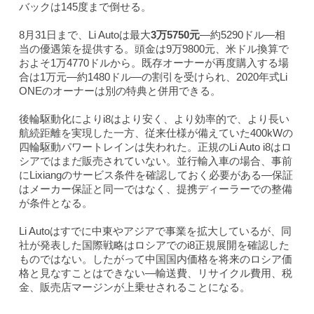
バックは145度まで倒せる。
8月31日まで、Li Autoは最大
3万5750元
—約5290ドル—相
当の優遇策を提供する。頭金は9万9800元、米ドル換算で
およそ1万4770ドルから。既存オーナーが再度購入する場
合は1万元—約1480ドル—の割引を受けられ、2020年式Li
ONEのオーナーは別の特典と併用できる。
後輪駆動化によりi8はより安く、より効率的で、より長い
航続距離を実現した一方、従来仕様が備えていた400kWの
四輪駆動パワートレインは失われた。正規のLi Auto i8はロ
シアではまだ販売されていない。並行輸入車の場合、事前
にLixiangのサービス条件を確認しておく必要がある—保証
はメーカー保証と同一ではなく、提携ディーラーでの整備
が条件となる。
Li Autoはすでに中東やアジアで事業を拡大しているが、同
社が発表した国際戦略はロシアでのi8正規展開を確認した
ものではない。したがって中国国内価格を将来のロシア価
格と見なすことはできない—輸送費、リサイクル費用、税
金、販売店マージンが上乗せされることになる。