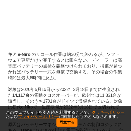
キア e-Niro
のリコール作業は約30分で終わるが、ソフト
ウェア更新だけで完了するとは限らない。ディーラーは高
電圧バッテリーの点検を義務づけられており、損傷が見つ
かればバッテリー一式を無償で交換する。その場合の作業
時間は最大6時間に及ぶ。
対象は2020年5月19日から2022年3月18日までに生産され
た
14,117台
の電動クロスオーバーだ。欧州では11,331台が
該当し、そのうち1791台がドイツで登録されている。対象
は初代e-Niroで、生産期間が2022年3月18日で区切られて
このウェブサイトを引き続き利用することで、
クッキーポリシー
いるため、第2世代のニロEVは含まれない。
および
プライバシーポリシー
に同意したものとみなされます。
同意する
原因はバッテリーマネジメントシステムの制御ロジックに
ある。
BMS
は各セルの状態と電圧を監視しているが、一定