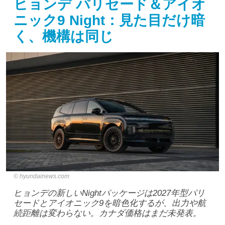
ヒョンデ パリセード＆アイオ
ニック9 Night：見た目だけ暗
く、機構は同じ
hyundainews.com
ヒョンデの新しいNightパッケージは2027年型パリ
セードとアイオニック9を暗色化するが、出力や航
続距離は変わらない。カナダ価格はまだ未発表。