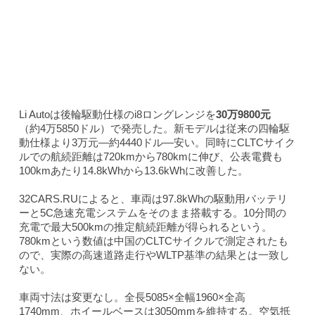
Li Autoは後輪駆動仕様のi8ロングレンジを
30万9800元
（約4万5850ドル）で発売した。新モデルは従来の四輪駆
動仕様より3万元—約4440ドル—安い。同時にCLTCサイク
ルでの航続距離は720kmから780kmに伸び、公表電費も
100kmあたり14.8kWhから13.6kWhに改善した。
32CARS.RUによると、車両は97.8kWhの駆動用バッテリ
ーと5C急速充電システムをそのまま搭載する。10分間の
充電で最大500kmの推定航続距離が得られるという。
780kmという数値は中国のCLTCサイクルで測定されたも
ので、実際の高速道路走行やWLTP基準の結果とは一致し
ない。
車両寸法は変更なし。全長5085×全幅1960×全高
1740mm、ホイールベースは3050mmを維持する。空気抵