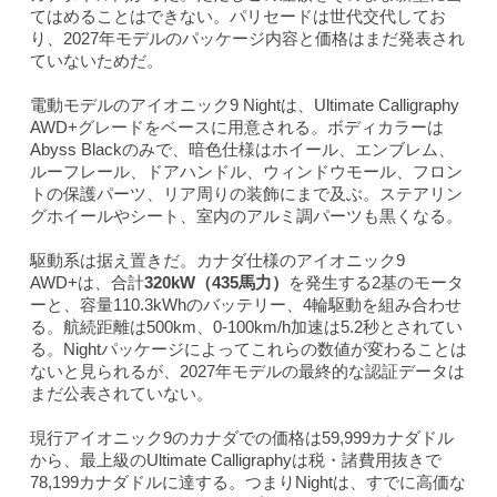
てはめることはできない。パリセードは世代交代してお
り、2027年モデルのパッケージ内容と価格はまだ発表され
ていないためだ。
電動モデルのアイオニック9 Nightは、Ultimate Calligraphy
AWD+グレードをベースに用意される。ボディカラーは
Abyss Blackのみで、暗色仕様はホイール、エンブレム、
ルーフレール、ドアハンドル、ウィンドウモール、フロン
トの保護パーツ、リア周りの装飾にまで及ぶ。ステアリン
グホイールやシート、室内のアルミ調パーツも黒くなる。
駆動系は据え置きだ。カナダ仕様のアイオニック9
AWD+は、合計
320kW（435馬力）
を発生する2基のモータ
ーと、容量110.3kWhのバッテリー、4輪駆動を組み合わせ
る。航続距離は500km、0-100km/h加速は5.2秒とされてい
る。Nightパッケージによってこれらの数値が変わることは
ないと見られるが、2027年モデルの最終的な認証データは
まだ公表されていない。
現行アイオニック9のカナダでの価格は59,999カナダドル
から、最上級のUltimate Calligraphyは税・諸費用抜きで
78,199カナダドルに達する。つまりNightは、すでに高価な