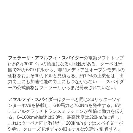
フェラーリ・アマルフィ・スパイダー
の電動ソフトトップ
は約3万3000ドルの負担になる可能性がある。クーペは米
国で26万6810ドルから、専門メディアはオープンモデルの
価格をおよそ30万ドルと見積もる。約12%の上乗せは、出
力向上にも加速性能の向上にもつながらない——スパイダ
ーの公式価格はフェラーリからまだ発表されていない。
アマルフィ・スパイダー
はクーペと同じ3.9リッターツイ
ンターボV8を搭載し、640馬力と760Nmを発生する。8速
デュアルクラッチトランスミッションが後輪に動力を伝え
る。0–100km/h加速は3.3秒、最高速度は320km/hに達し、
これはクーペと同じ数値だ。200km/hまではスパイダーが
9.4秒、クローズドボディの旧モデルは9.0秒で到達する。