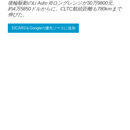
後輪駆動のLi Auto i8ロングレンジが30万9800元、
約4万5850ドルからに。CLTC航続距離も780kmまで
伸びた。
32CARSをGoogleの優先ソースに追加