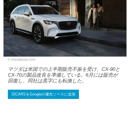
mazdausa.com
マツダは米国での上半期販売不振を受け、CX-90と
CX-70の製品改良を準備している。6月には販売が
回復し、同社は黒字にも転換した。
32CARSをGoogleの優先ソースに追加