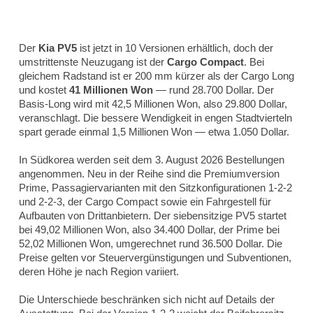
Der
Kia PV5
ist jetzt in 10 Versionen erhältlich, doch der
umstrittenste Neuzugang ist der
Cargo Compact
. Bei
gleichem Radstand ist er 200 mm kürzer als der Cargo Long
und kostet
41 Millionen Won
— rund 28.700 Dollar. Der
Basis-Long wird mit 42,5 Millionen Won, also 29.800 Dollar,
veranschlagt. Die bessere Wendigkeit in engen Stadtvierteln
spart gerade einmal 1,5 Millionen Won — etwa 1.050 Dollar.
In Südkorea werden seit dem 3. August 2026 Bestellungen
angenommen. Neu in der Reihe sind die Premiumversion
Prime, Passagiervarianten mit den Sitzkonfigurationen 1-2-2
und 2-2-3, der Cargo Compact sowie ein Fahrgestell für
Aufbauten von Drittanbietern. Der siebensitzige PV5 startet
bei 49,02 Millionen Won, also 34.400 Dollar, der Prime bei
52,02 Millionen Won, umgerechnet rund 36.500 Dollar. Die
Preise gelten vor Steuervergünstigungen und Subventionen,
deren Höhe je nach Region variiert.
Die Unterschiede beschränken sich nicht auf Details der