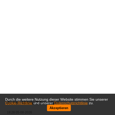
Durch die weitere Nutzung dieser Website stimmen Sie unserer
Autor:
Nikita Efimenkov
Cookie-Richtlinie
und unserer
Datenschutzrichtlinie
zu.
Akzeptieren
18:28 05-08-2026