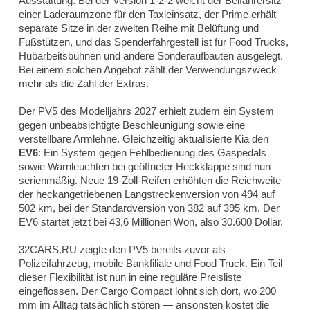
Ausstattung. Bei der Version 1-2-2 weicht der Beifahrersitz
einer Laderaumzone für den Taxieinsatz, der Prime erhält
separate Sitze in der zweiten Reihe mit Belüftung und
Fußstützen, und das Spenderfahrgestell ist für Food Trucks,
Hubarbeitsbühnen und andere Sonderaufbauten ausgelegt.
Bei einem solchen Angebot zählt der Verwendungszweck
mehr als die Zahl der Extras.
Der PV5 des Modelljahrs 2027 erhielt zudem ein System
gegen unbeabsichtigte Beschleunigung sowie eine
verstellbare Armlehne. Gleichzeitig aktualisierte Kia den
EV6
: Ein System gegen Fehlbedienung des Gaspedals
sowie Warnleuchten bei geöffneter Heckklappe sind nun
serienmäßig. Neue 19-Zoll-Reifen erhöhten die Reichweite
der heckangetriebenen Langstreckenversion von 494 auf
502 km, bei der Standardversion von 382 auf 395 km. Der
EV6 startet jetzt bei 43,6 Millionen Won, also 30.600 Dollar.
32CARS.RU zeigte den PV5 bereits zuvor als
Polizeifahrzeug, mobile Bankfiliale und Food Truck. Ein Teil
dieser Flexibilität ist nun in eine reguläre Preisliste
eingeflossen. Der Cargo Compact lohnt sich dort, wo 200
mm im Alltag tatsächlich stören — ansonsten kostet die