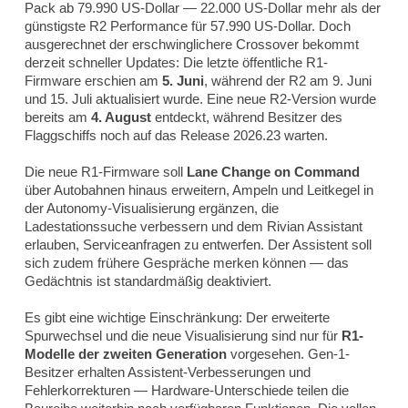
Pack ab 79.990 US-Dollar — 22.000 US-Dollar mehr als der
günstigste R2 Performance für 57.990 US-Dollar. Doch
ausgerechnet der erschwinglichere Crossover bekommt
derzeit schneller Updates: Die letzte öffentliche R1-
Firmware erschien am
5. Juni
, während der R2 am 9. Juni
und 15. Juli aktualisiert wurde. Eine neue R2-Version wurde
bereits am
4. August
entdeckt, während Besitzer des
Flaggschiffs noch auf das Release 2026.23 warten.
Die neue R1-Firmware soll
Lane Change on Command
über Autobahnen hinaus erweitern, Ampeln und Leitkegel in
der Autonomy-Visualisierung ergänzen, die
Ladestationssuche verbessern und dem Rivian Assistant
erlauben, Serviceanfragen zu entwerfen. Der Assistent soll
sich zudem frühere Gespräche merken können — das
Gedächtnis ist standardmäßig deaktiviert.
Es gibt eine wichtige Einschränkung: Der erweiterte
Spurwechsel und die neue Visualisierung sind nur für
R1-
Modelle der zweiten Generation
vorgesehen. Gen-1-
Besitzer erhalten Assistent-Verbesserungen und
Fehlerkorrekturen — Hardware-Unterschiede teilen die