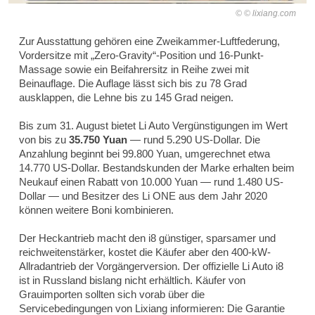
© lixiang.com
Zur Ausstattung gehören eine Zweikammer-Luftfederung,
Vordersitze mit „Zero-Gravity“-Position und 16-Punkt-
Massage sowie ein Beifahrersitz in Reihe zwei mit
Beinauflage. Die Auflage lässt sich bis zu 78 Grad
ausklappen, die Lehne bis zu 145 Grad neigen.
Bis zum 31. August bietet Li Auto Vergünstigungen im Wert
von bis zu
35.750 Yuan
— rund 5.290 US-Dollar. Die
Anzahlung beginnt bei 99.800 Yuan, umgerechnet etwa
14.770 US-Dollar. Bestandskunden der Marke erhalten beim
Neukauf einen Rabatt von 10.000 Yuan — rund 1.480 US-
Dollar — und Besitzer des Li ONE aus dem Jahr 2020
können weitere Boni kombinieren.
Der Heckantrieb macht den i8 günstiger, sparsamer und
reichweitenstärker, kostet die Käufer aber den 400-kW-
Allradantrieb der Vorgängerversion. Der offizielle Li Auto i8
ist in Russland bislang nicht erhältlich. Käufer von
Grauimporten sollten sich vorab über die
Servicebedingungen von Lixiang informieren: Die Garantie