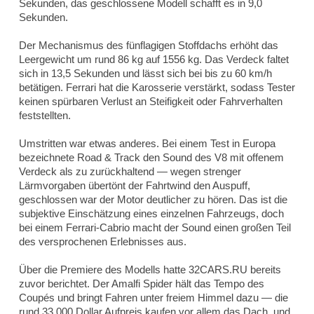
Sekunden, das geschlossene Modell schafft es in 9,0
Sekunden.
Der Mechanismus des fünflagigen Stoffdachs erhöht das
Leergewicht um rund 86 kg auf 1556 kg. Das Verdeck faltet
sich in 13,5 Sekunden und lässt sich bei bis zu 60 km/h
betätigen. Ferrari hat die Karosserie verstärkt, sodass Tester
keinen spürbaren Verlust an Steifigkeit oder Fahrverhalten
feststellten.
Umstritten war etwas anderes. Bei einem Test in Europa
bezeichnete
Road & Track
den Sound des V8 mit offenem
Verdeck als zu zurückhaltend — wegen strenger
Lärmvorgaben übertönt der Fahrtwind den Auspuff,
geschlossen war der Motor deutlicher zu hören. Das ist die
subjektive Einschätzung eines einzelnen Fahrzeugs, doch
bei einem Ferrari-Cabrio macht der Sound einen großen Teil
des versprochenen Erlebnisses aus.
Über die Premiere des Modells hatte 32CARS.RU bereits
zuvor berichtet. Der Amalfi Spider hält das Tempo des
Coupés und bringt Fahren unter freiem Himmel dazu — die
rund 33.000 Dollar Aufpreis kaufen vor allem das Dach, und