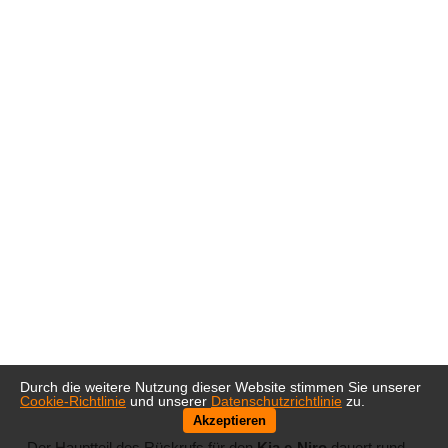
Durch die weitere Nutzung dieser Website stimmen Sie unserer
Cookie-Richtlinie
und unserer
Datenschutzrichtlinie
zu.
Akzeptieren
Der Hauptteil des Rückrufs für den
Kia e-Niro
dauert rund