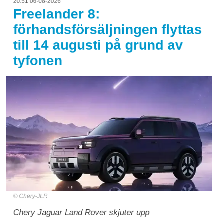
20:51 06-08-2026
Freelander 8:
förhandsförsäljningen flyttas
till 14 augusti på grund av
tyfonen
Chery-JLR
Chery Jaguar Land Rover skjuter upp