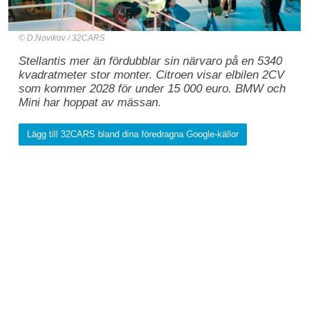
D.Novikov / 32CARS
Stellantis mer än fördubblar sin närvaro på en 5340
kvadratmeter stor monter. Citroen visar elbilen 2CV
som kommer 2028 för under 15 000 euro. BMW och
Mini har hoppat av mässan.
Lägg till 32CARS bland dina föredragna Google-källor