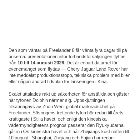
Den som väntar på Freelander 8 får vänta fyra dagar till på
priserna: presentationen inför förhandsförsäljningen flyttas
från
10 till 14 augusti 2026
. Det är enbart datumet för
evenemanget som flyttas — Chery Jaguar Land Rover har
inte meddelat produktionsstopp, tekniska problem med bilen
eller någon ändrad tidsplan för lanseringen i Kina.
Skälet uttalades rakt ut: säkerheten för anställda och gäster
när tyfonen Dolphin närmar sig. Uppskjutningen
tillkännagavs av Zhou Wen, global marknadschef på
Freelander. Säsongens trettonde tyfon hör redan till årets
kraftigaste i Stilla havet, och enligt den kinesiska
vädermyndighetens prognos passerar den Ryukyuöarna,
går in i Östkinesiska havet och når Zhejiangs kust natten till
10 augusti. Shanghai, Zhejiang och Fujian har redan