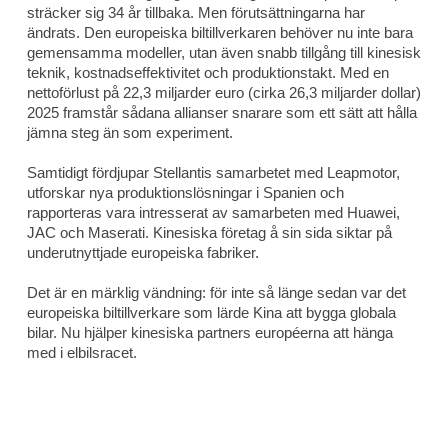
sträcker sig 34 år tillbaka. Men förutsättningarna har
ändrats. Den europeiska biltillverkaren behöver nu inte bara
gemensamma modeller, utan även snabb tillgång till kinesisk
teknik, kostnadseffektivitet och produktionstakt. Med en
nettoförlust på 22,3 miljarder euro (cirka 26,3 miljarder dollar)
2025 framstår sådana allianser snarare som ett sätt att hålla
jämna steg än som experiment.
Samtidigt fördjupar Stellantis samarbetet med Leapmotor,
utforskar nya produktionslösningar i Spanien och
rapporteras vara intresserat av samarbeten med Huawei,
JAC och Maserati. Kinesiska företag å sin sida siktar på
underutnyttjade europeiska fabriker.
Det är en märklig vändning: för inte så länge sedan var det
europeiska biltillverkare som lärde Kina att bygga globala
bilar. Nu hjälper kinesiska partners européerna att hänga
med i elbilsracet.