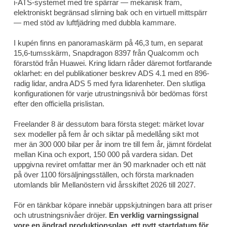
i-ATS-systemet med tre spärrar — mekanisk fram,
elektroniskt begränsad slirning bak och en virtuell mittspärr
— med stöd av luftfjädring med dubbla kammare.
I kupén finns en panoramaskärm på 46,3 tum, en separat
15,6-tumsskärm, Snapdragon 8397 från Qualcomm och
förarstöd från Huawei. Kring lidarn råder däremot fortfarande
oklarhet: en del publikationer beskrev ADS 4.1 med en 896-
radig lidar, andra ADS 5 med fyra lidarenheter. Den slutliga
konfigurationen för varje utrustningsnivå bör bedömas först
efter den officiella prislistan.
Freelander 8 är dessutom bara första steget: märket lovar
sex modeller på fem år och siktar på medellång sikt mot
mer än 300 000 bilar per år inom tre till fem år, jämnt fördelat
mellan Kina och export, 150 000 på vardera sidan. Det
uppgivna reviret omfattar mer än 90 marknader och ett nät
på över 1100 försäljningsställen, och första marknaden
utomlands blir Mellanöstern vid årsskiftet 2026 till 2027.
För en tänkbar köpare innebär uppskjutningen bara att priser
och utrustningsnivåer dröjer.
En verklig varningssignal
vore en ändrad produktionsplan, ett nytt startdatum för