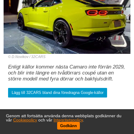
D.Novikov / 32CARS
Enligt källor kommer nästa Camaro inte förrän 2029,
och blir inte längre en tvådörrars coupé utan en
större modell med fyra dörrar och bakhjulsdrift.
Lägg till 32CARS bland dina föredragna Google-källor
Genom att fortsätta använda denna webbplats godkänner du
vår
Cookiepolicy
och vår
Integritetspolicy
.
Godkänn