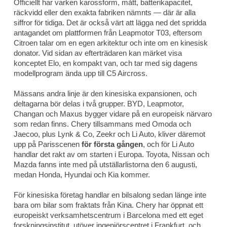
Officiellt har varken karossform, mått, batterikapacitet,
räckvidd eller den exakta fabriken nämnts — där är alla
siffror för tidiga. Det är också värt att lägga ned det spridda
antagandet om plattformen från Leapmotor T03, eftersom
Citroen talar om en egen arkitektur och inte om en kinesisk
donator. Vid sidan av efterträdaren kan märket visa
konceptet Elo, en kompakt van, och tar med sig dagens
modellprogram ända upp till C5 Aircross.
Mässans andra linje är den kinesiska expansionen, och
deltagarna bör delas i två grupper. BYD, Leapmotor,
Changan och Maxus bygger vidare på en europeisk närvaro
som redan finns. Chery tillsammans med Omoda och
Jaecoo, plus Lynk & Co, Zeekr och Li Auto, kliver däremot
upp på Parisscenen
för första gången
, och för Li Auto
handlar det rakt av om starten i Europa. Toyota, Nissan och
Mazda fanns inte med på utställarlistorna den 6 augusti,
medan Honda, Hyundai och Kia kommer.
För kinesiska företag handlar en bilsalong sedan länge inte
bara om bilar som fraktats från Kina. Chery har öppnat ett
europeiskt verksamhetscentrum i Barcelona med ett eget
forskningsinstitut, utöver ingenjörscentret i Frankfurt, och