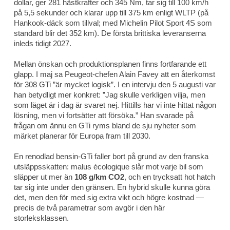
dollar, ger 281 hästkrafter och 345 Nm, tar sig till 100 km/h
på 5,5 sekunder och klarar upp till 375 km enligt WLTP (på
Hankook-däck som tillval; med Michelin Pilot Sport 4S som
standard blir det 352 km). De första brittiska leveranserna
inleds tidigt 2027.
Mellan önskan och produktionsplanen finns fortfarande ett
glapp. I maj sa Peugeot-chefen Alain Favey att en återkomst
för 308 GTi ”är mycket logisk”. I en intervju den 5 augusti var
han betydligt mer konkret: ”Jag skulle verkligen vilja, men
som läget är i dag är svaret nej. Hittills har vi inte hittat någon
lösning, men vi fortsätter att försöka.” Han svarade på
frågan om ännu en GTi ryms bland de sju nyheter som
märket planerar för Europa fram till 2030.
En renodlad bensin-GTi faller bort på grund av den franska
utsläppsskatten: malus écologique slår mot varje bil som
släpper ut mer än
108 g/km CO2
, och en trycksatt hot hatch
tar sig inte under den gränsen. En hybrid skulle kunna göra
det, men den för med sig extra vikt och högre kostnad —
precis de två parametrar som avgör i den här
storleksklassen.