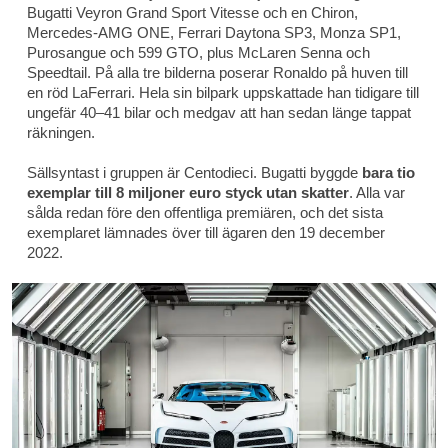
Bugatti Veyron Grand Sport Vitesse och en Chiron,
Mercedes-AMG ONE, Ferrari Daytona SP3, Monza SP1,
Purosangue och 599 GTO, plus McLaren Senna och
Speedtail. På alla tre bilderna poserar Ronaldo på huven till
en röd LaFerrari. Hela sin bilpark uppskattade han tidigare till
ungefär 40–41 bilar och medgav att han sedan länge tappat
räkningen.
Sällsyntast i gruppen är Centodieci. Bugatti byggde
bara tio
exemplar till 8 miljoner euro styck utan skatter
. Alla var
sålda redan före den offentliga premiären, och det sista
exemplaret lämnades över till ägaren den 19 december
2022.