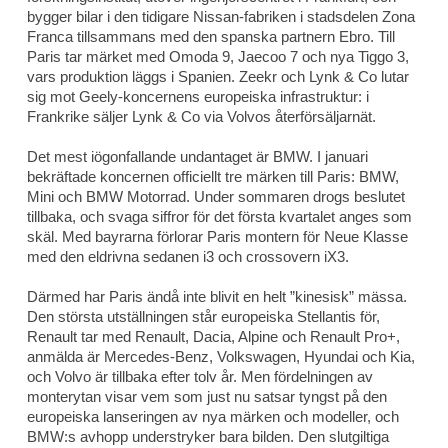
bygger bilar i den tidigare Nissan-fabriken i stadsdelen Zona
Franca tillsammans med den spanska partnern Ebro. Till
Paris tar märket med Omoda 9, Jaecoo 7 och nya Tiggo 3,
vars produktion läggs i Spanien. Zeekr och Lynk & Co lutar
sig mot Geely-koncernens europeiska infrastruktur: i
Frankrike säljer Lynk & Co via Volvos återförsäljarnät.
Det mest iögonfallande undantaget är BMW. I januari
bekräftade koncernen officiellt tre märken till Paris: BMW,
Mini och BMW Motorrad. Under sommaren drogs beslutet
tillbaka, och svaga siffror för det första kvartalet anges som
skäl. Med bayrarna förlorar Paris montern för Neue Klasse
med den eldrivna sedanen i3 och crossovern iX3.
Därmed har Paris ändå inte blivit en helt ”kinesisk” mässa.
Den största utställningen står europeiska Stellantis för,
Renault tar med Renault, Dacia, Alpine och Renault Pro+,
anmälda är Mercedes-Benz, Volkswagen, Hyundai och Kia,
och Volvo är tillbaka efter tolv år. Men fördelningen av
monterytan visar vem som just nu satsar tyngst på den
europeiska lanseringen av nya märken och modeller, och
BMW:s avhopp understryker bara bilden. Den slutgiltiga