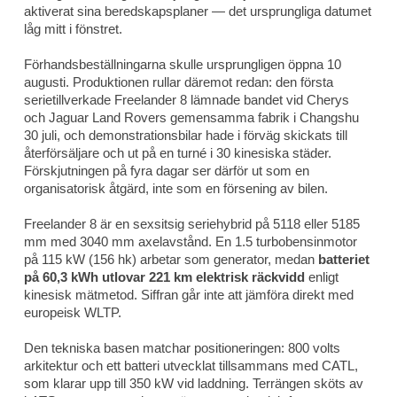
aktiverat sina beredskapsplaner — det ursprungliga datumet
låg mitt i fönstret.
Förhandsbeställningarna skulle ursprungligen öppna 10
augusti. Produktionen rullar däremot redan: den första
serietillverkade Freelander 8 lämnade bandet vid Cherys
och Jaguar Land Rovers gemensamma fabrik i Changshu
30 juli, och demonstrationsbilar hade i förväg skickats till
återförsäljare och ut på en turné i 30 kinesiska städer.
Förskjutningen på fyra dagar ser därför ut som en
organisatorisk åtgärd, inte som en försening av bilen.
Freelander 8 är en sexsitsig seriehybrid på 5118 eller 5185
mm med 3040 mm axelavstånd. En 1.5 turbobensinmotor
på 115 kW (156 hk) arbetar som generator, medan
batteriet
på 60,3 kWh utlovar 221 km elektrisk räckvidd
enligt
kinesisk mätmetod. Siffran går inte att jämföra direkt med
europeisk WLTP.
Den tekniska basen matchar positioneringen: 800 volts
arkitektur och ett batteri utvecklat tillsammans med CATL,
som klarar upp till 350 kW vid laddning. Terrängen sköts av