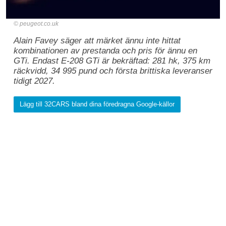
peugeot.co.uk
Alain Favey säger att märket ännu inte hittat
kombinationen av prestanda och pris för ännu en
GTi. Endast E-208 GTi är bekräftad: 281 hk, 375 km
räckvidd, 34 995 pund och första brittiska leveranser
tidigt 2027.
Lägg till 32CARS bland dina föredragna Google-källor