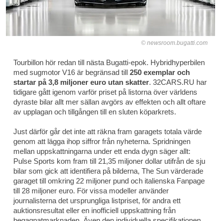
newsroom.bugatti.com
Tourbillon hör redan till nästa Bugatti-epok. Hybridhyperbilen
med sugmotor V16 är begränsad till
250 exemplar och
startar på 3,8 miljoner euro utan skatter
. 32CARS.RU har
tidigare gått igenom varför priset på listorna över världens
dyraste bilar allt mer sällan avgörs av effekten och allt oftare
av upplagan och tillgången till en sluten köparkrets.
Just därför går det inte att räkna fram garagets totala värde
genom att lägga ihop siffror från nyheterna. Spridningen
mellan uppskattningarna under ett enda dygn säger allt:
Pulse Sports kom fram till 21,35 miljoner dollar utifrån de sju
bilar som gick att identifiera på bilderna, The Sun värderade
garaget till omkring 22 miljoner pund och italienska Fanpage
till 28 miljoner euro. För vissa modeller använder
journalisterna det ursprungliga listpriset, för andra ett
auktionsresultat eller en inofficiell uppskattning från
begagnatmarknaden. Även den individuella specifikationen