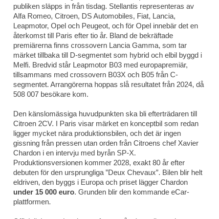
publiken släpps in från tisdag. Stellantis representeras av
Alfa Romeo, Citroen, DS Automobiles, Fiat, Lancia,
Leapmotor, Opel och Peugeot, och för Opel innebär det en
återkomst till Paris efter tio år. Bland de bekräftade
premiärerna finns crossovern Lancia Gamma, som tar
märket tillbaka till D-segmentet som hybrid och elbil byggd i
Melfi. Bredvid står Leapmotor B03 med europapremiär,
tillsammans med crossovern B03X och B05 från C-
segmentet. Arrangörerna hoppas slå resultatet från 2024, då
508 007 besökare kom.
Den känslomässiga huvudpunkten ska bli efterträdaren till
Citroen 2CV. I Paris visar märket en konceptbil som redan
ligger mycket nära produktionsbilen, och det är ingen
gissning från pressen utan orden från Citroens chef Xavier
Chardon i en intervju med byrån SP-X.
Produktionsversionen kommer 2028, exakt 80 år efter
debuten för den ursprungliga ”Deux Chevaux”. Bilen blir helt
eldriven, den byggs i Europa och priset lägger Chardon
under 15 000 euro
. Grunden blir den kommande eCar-
plattformen.