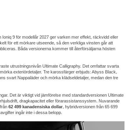
 Ioniq 9 för modellår 2027 ger varken mer effekt, räckvidd eller
lt för ett mörkare utseende, så den verkliga vinsten går att
liceras. Båda versionerna kommer till återförsäljarna hösten
aste utrustningsnivån Ultimate Calligraphy. Det omfattar svarta
mörka exteriördetaljer. Tre karossfärger erbjuds: Abyss Black,
nns svart Nappaläder och mörka klädseldetaljer, medan den tre
ngar. Det är viktigt vid jämförelse med standardversionen Ultimate
rhjulsdrift, dragkapacitet eller förarassistanssystem. Nuvarande
 från
62 499 kanadensiska dollar
, hybridversionen från 65 699
avgifter ingår inte i dessa belopp.