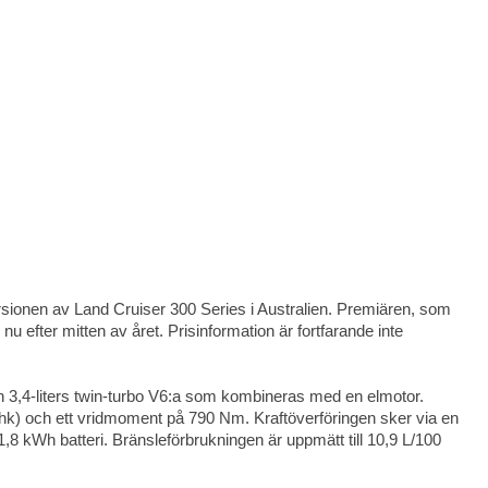
ersionen av Land Cruiser 300 Series i Australien. Premiären, som
nu efter mitten av året. Prisinformation är fortfarande inte
n 3,4-liters twin-turbo V6:a som kombineras med en elmotor.
hk) och ett vridmoment på 790 Nm. Kraftöverföringen sker via en
1,8 kWh batteri. Bränsleförbrukningen är uppmätt till 10,9 L/100