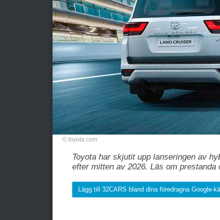
toyota.com
Toyota har skjutit upp lanseringen av hyb
efter mitten av 2026. Läs om prestanda o
Lägg till 32CARS bland dina föredragna Google-kä