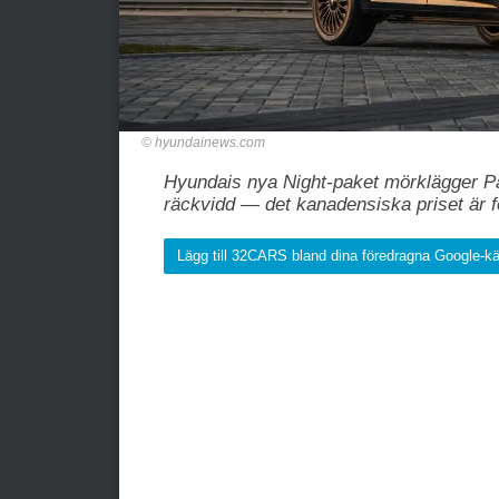
hyundainews.com
Hyundais nya Night-paket mörklägger Pali
räckvidd — det kanadensiska priset är f
Lägg till 32CARS bland dina föredragna Google-kä