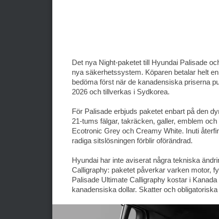
Det nya Night-paketet till Hyundai Palisade och
nya säkerhetssystem. Köparen betalar helt enke
bedöma först när de kanadensiska priserna pub
2026 och tillverkas i Sydkorea.
För Palisade erbjuds paketet enbart på den dyr
21-tums fälgar, takräcken, galler, emblem och 
Ecotronic Grey och Creamy White. Inuti återfi
radiga sitslösningen förblir oförändrad.
Hyundai har inte aviserat några tekniska ändri
Calligraphy: paketet påverkar varken motor, fy
Palisade Ultimate Calligraphy kostar i Kanada
kanadensiska dollar. Skatter och obligatoriska 