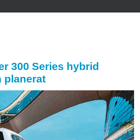
r 300 Series hybrid
 planerat