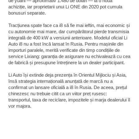
de yuani — aproximativ 1.480 de dolari — la o nouă
achiziție, iar proprietarii unui Li ONE din 2020 pot cumula
bonusuri separate.
Tracțiunea spate face ca i8 să fie mai ieftin, mai economic și
cu autonomie mai mare, dar cumpărătorul pierde transmisia
integrală de 400 kW a versiunii anterioare. Modelul oficial Li
Auto i8 nu a fost încă lansat în Rusia. Pentru mașinile din
importuri paralele, merită verificate din timp condițiile de
service Lixiang: garanția de asigurare nu echivalează cu cea
de fabrică și presupune întreținere la un dealer participant.
Li Auto își extinde deja prezența în Orientul Mijlociu și Asia,
însă strategia internațională anunțată de marcă nu a
confirmat un lansare oficială a i8 în Rusia. De aceea, prețul
chinezesc nu trebuie citit ca un viitor preț rusesc:
transportul, taxa de reciclare, impozitele și marja dealerului îl
vor majora.