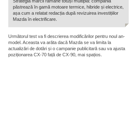
Strategia mărcii rămâne totuși multiplă: compania
păstrează în gamă motoare termice, hibride și electrice,
așa cum a relatat redacția după revizuirea investițiilor
Mazda în electrificare.
Următorul test va fi descrierea modificărilor pentru noul an-
model. Aceasta va arăta dacă Mazda se va limita la
actualizări de dotări și o campanie publicitară sau va ajusta
poziționarea CX-70 față de CX-90, mai spațios.