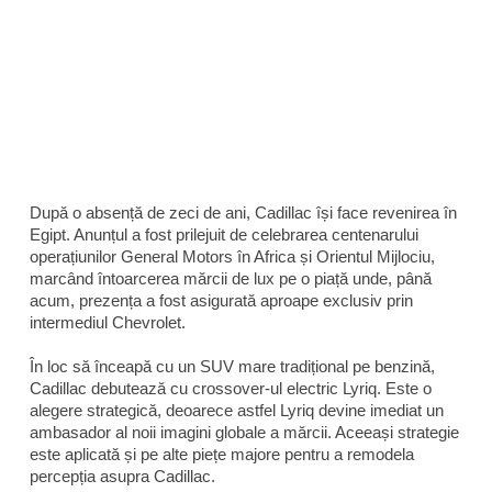
După o absență de zeci de ani, Cadillac își face revenirea în
Egipt. Anunțul a fost prilejuit de celebrarea centenarului
operațiunilor General Motors în Africa și Orientul Mijlociu,
marcând întoarcerea mărcii de lux pe o piață unde, până
acum, prezența a fost asigurată aproape exclusiv prin
intermediul Chevrolet.
În loc să înceapă cu un SUV mare tradițional pe benzină,
Cadillac debutează cu crossover-ul electric Lyriq. Este o
alegere strategică, deoarece astfel Lyriq devine imediat un
ambasador al noii imagini globale a mărcii. Aceeași strategie
este aplicată și pe alte piețe majore pentru a remodela
percepția asupra Cadillac.