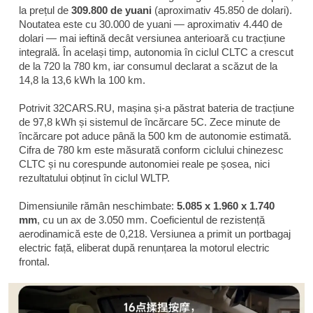
la prețul de
309.800 de yuani
(aproximativ 45.850 de dolari).
Noutatea este cu 30.000 de yuani — aproximativ 4.440 de
dolari — mai ieftină decât versiunea anterioară cu tracțiune
integrală. În același timp, autonomia în ciclul CLTC a crescut
de la 720 la 780 km, iar consumul declarat a scăzut de la
14,8 la 13,6 kWh la 100 km.
Potrivit 32CARS.RU, mașina și-a păstrat bateria de tracțiune
de 97,8 kWh și sistemul de încărcare 5C. Zece minute de
încărcare pot aduce până la 500 km de autonomie estimată.
Cifra de 780 km este măsurată conform ciclului chinezesc
CLTC și nu corespunde autonomiei reale pe șosea, nici
rezultatului obținut în ciclul WLTP.
Dimensiunile rămân neschimbate:
5.085 x 1.960 x 1.740
mm
, cu un ax de 3.050 mm. Coeficientul de rezistență
aerodinamică este de 0,218. Versiunea a primit un portbagaj
electric față, eliberat după renunțarea la motorul electric
frontal.