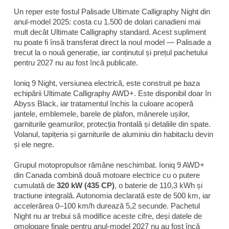
Un reper este fostul Palisade Ultimate Calligraphy Night din
anul-model 2025: costa cu 1.500 de dolari canadieni mai
mult decât Ultimate Calligraphy standard. Acest supliment
nu poate fi însă transferat direct la noul model — Palisade a
trecut la o nouă generație, iar conținutul și prețul pachetului
pentru 2027 nu au fost încă publicate.
Ioniq 9 Night, versiunea electrică, este construit pe baza
echipării Ultimate Calligraphy AWD+. Este disponibil doar în
Abyss Black, iar tratamentul închis la culoare acoperă
jantele, emblemele, barele de plafon, mânerele ușilor,
garniturile geamurilor, protecția frontală și detaliile din spate.
Volanul, tapițeria și garniturile de aluminiu din habitaclu devin
și ele negre.
Grupul motopropulsor rămâne neschimbat. Ioniq 9 AWD+
din Canada combină două motoare electrice cu o putere
cumulată de
320 kW (435 CP)
, o baterie de 110,3 kWh și
tractiune integrală. Autonomia declarată este de 500 km, iar
accelerărea 0–100 km/h durează 5,2 secunde. Pachetul
Night nu ar trebui să modifice aceste cifre, deși datele de
omologare finale pentru anul-model 2027 nu au fost încă