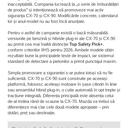
inacceptabilă. Compania lucrează la „o serie de îmbunătățiri
de produs” și intenționează să promoveze mai activ
siguranța CX-70 și CX-90. Modificările concrete, calendarul
lor și anul-model nu au fost încă anunțate.
Pentru o astfel de campanie există o bază măsurabilă:
versiunile pe benzină și hibride plug-in ale CX-70 și CX-90
au primit cea mai înaltă distincție
Top Safety Pick+
,
conform criteriilor IIHS pentru 2026. Ambele modele obțin
rezultate bune la principalele teste de impact, iar sistemul
standard de detectare a pietonilor a primit punctajul maxim.
Simpla promovare a siguranței s-ar putea totuși să nu fie
suficientă. CX-70 și CX-90 sunt construite pe aceeași
platformă, folosesc aceleași motoare în șase cilindri în linie
sau ansamblul hibrid plug-in, o cutie automată în opt trepte și
tracțiune integrală. Diferența principală este absența celui
de-al treilea rând de scaune la CX-70. Mazda va trebui să
diferențieze mai clar cele două modele apropiate – prin
dotări, preț sau destinație.