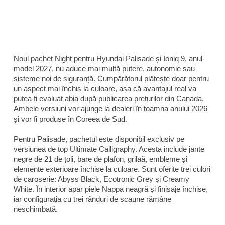
Noul pachet Night pentru Hyundai Palisade și Ioniq 9, anul-
model 2027, nu aduce mai multă putere, autonomie sau
sisteme noi de siguranță. Cumpărătorul plătește doar pentru
un aspect mai închis la culoare, așa că avantajul real va
putea fi evaluat abia după publicarea prețurilor din Canada.
Ambele versiuni vor ajunge la dealeri în toamna anului 2026
și vor fi produse în Coreea de Sud.
Pentru Palisade, pachetul este disponibil exclusiv pe
versiunea de top Ultimate Calligraphy. Acesta include jante
negre de 21 de țoli, bare de plafon, grilaă, embleme și
elemente exterioare închise la culoare. Sunt oferite trei culori
de caroserie: Abyss Black, Ecotronic Grey și Creamy
White. În interior apar piele Nappa neagră și finisaje închise,
iar configurația cu trei rânduri de scaune rămâne
neschimbată.