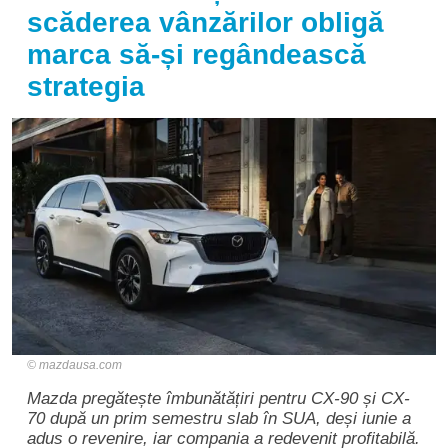
scăderea vânzărilor obligă
marca să-și regândească
strategia
mazdausa.com
Mazda pregătește îmbunătățiri pentru CX-90 și CX-
70 după un prim semestru slab în SUA, deși iunie a
adus o revenire, iar compania a redevenit profitabilă.