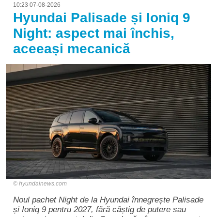
10:23 07-08-2026
Hyundai Palisade și Ioniq 9
Night: aspect mai închis,
aceeași mecanică
hyundainews.com
Noul pachet Night de la Hyundai înnegrește Palisade
și Ioniq 9 pentru 2027, fără câștig de putere sau