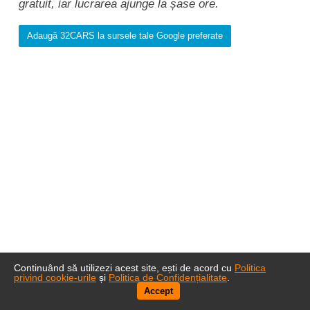
gratuit, iar lucrarea ajunge la șase ore.
Adaugă 32CARS la sursele tale Google preferate
Continuând să utilizezi acest site, ești de acord cu
Politica
privind cookie-urile
și
Politica de Confidențialitate
.
Accept