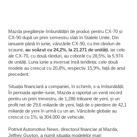
Mazda pregătește îmbunătățiri de produs pentru CX-70 și
CX-90 după un prim semestru slab în Statele Unite. Din
ianuarie până în iunie, vânzările CX-90, cu trei rânduri de
scaune,
au scăzut cu 24,2%, la 21.271 de unități
, iar cele
ale CX-70, cu două rânduri, au coborât cu 28,5%, la 5.974
de unități. Luna iunie a inversat însă tendința: cele două
modele au crescut cu 20,8%, respectiv 15,9%, față de anul
precedent.
Situația financiară a companiei, în schimb, s-a îmbunătățit.
În perioada aprilie–iunie, Mazda a raportat un venit record
pentru un prim trimestru, de 1,286 trilioane de yeni, și un
profit net de 29,6 miliarde de yeni, față de o pierdere de 42,1
miliarde de yeni în urmă cu un an. Vânzările globale au
crescut cu 1%, la 304.000 de vehicule.
Potrivit
Automotive News
, directorul financiar al Mazda,
Jeffrey Guyton, a numit situația modelelor mari