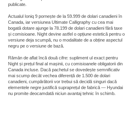
publicate.
Actualul Ioniq 9 pornește de la 59.999 de dolari canadieni în
Canada, iar versiunea Ultimate Calligraphy cu cea mai
bogată dotare ajunge la 78.199 de dolari canadieni fără taxe
și comisioane. Night devine astfel o opțiune estetică pentru o
versiune deja scumpă, nu o modalitate de a obține aspectul
negru pe o versiune de bază.
Rămân de aflat încă două cifre: supliment ul exact pentru
Night și prețul final al mașinii, cu comisioanele obligatorii din
Canada incluse. Dacă pachetul se dovedește semnificativ
mai scump decât vechea diferență de 1.500 de dolari
canadieni, cumpărătorii vor trebui să decidă singuri dacă
elementele negre justifică supraprețul de fabrică — Hyundai
nu promite deocamdată niciun avantaj tehnic în schimb.