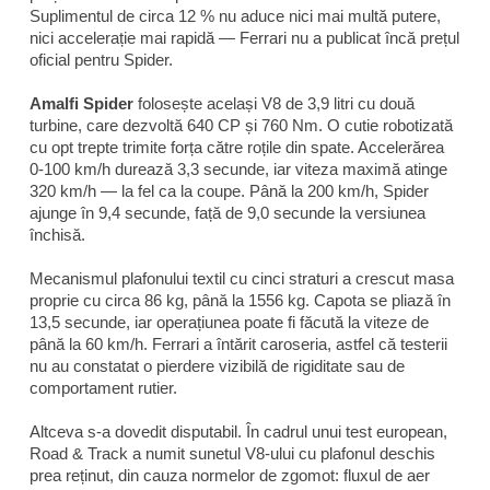
Suplimentul de circa 12 % nu aduce nici mai multă putere,
nici accelerație mai rapidă — Ferrari nu a publicat încă prețul
oficial pentru Spider.
Amalfi Spider
folosește același V8 de 3,9 litri cu două
turbine, care dezvoltă 640 CP și 760 Nm. O cutie robotizată
cu opt trepte trimite forța către roțile din spate. Accelerărea
0-100 km/h durează 3,3 secunde, iar viteza maximă atinge
320 km/h — la fel ca la coupe. Până la 200 km/h, Spider
ajunge în 9,4 secunde, față de 9,0 secunde la versiunea
închisă.
Mecanismul plafonului textil cu cinci straturi a crescut masa
proprie cu circa 86 kg, până la 1556 kg. Capota se pliază în
13,5 secunde, iar operațiunea poate fi făcută la viteze de
până la 60 km/h. Ferrari a întărit caroseria, astfel că testerii
nu au constatat o pierdere vizibilă de rigiditate sau de
comportament rutier.
Altceva s-a dovedit disputabil. În cadrul unui test european,
Road & Track
a numit sunetul V8-ului cu plafonul deschis
prea reținut, din cauza normelor de zgomot: fluxul de aer