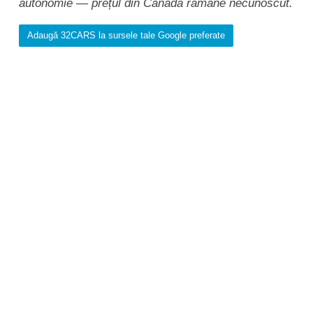
autonomie — prețul din Canada rămâne necunoscut.
Adaugă 32CARS la sursele tale Google preferate