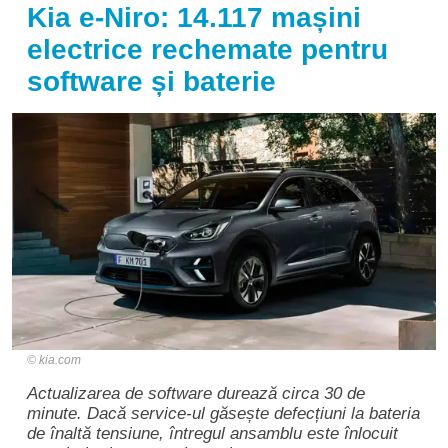
Kia e-Niro: 14.117 mașini
electrice rechemate pentru
software și baterie
kia.com
Actualizarea de software durează circa 30 de
minute. Dacă service-ul găsește defecțiuni la bateria
de înaltă tensiune, întregul ansamblu este înlocuit