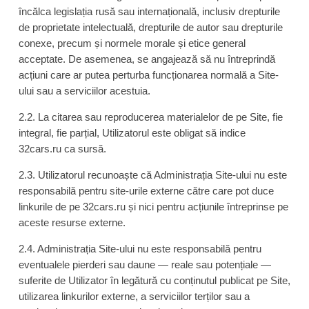
încălca legislația rusă sau internațională, inclusiv drepturile
de proprietate intelectuală, drepturile de autor sau drepturile
conexe, precum și normele morale și etice general
acceptate. De asemenea, se angajează să nu întreprindă
acțiuni care ar putea perturba funcționarea normală a Site-
ului sau a serviciilor acestuia.
2.2. La citarea sau reproducerea materialelor de pe Site, fie
integral, fie parțial, Utilizatorul este obligat să indice
32cars.ru ca sursă.
2.3. Utilizatorul recunoaște că Administrația Site-ului nu este
responsabilă pentru site-urile externe către care pot duce
linkurile de pe 32cars.ru și nici pentru acțiunile întreprinse pe
aceste resurse externe.
2.4. Administrația Site-ului nu este responsabilă pentru
eventualele pierderi sau daune — reale sau potențiale —
suferite de Utilizator în legătură cu conținutul publicat pe Site,
utilizarea linkurilor externe, a serviciilor terților sau a