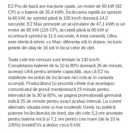
E2 Pro de bază are tracțiune spate, un motor de 60 kW (82
CP) și o baterie de 35,4 kWh. Încărcarea rapidă se oprește
la 60 kW, iar sprintul până la 100 km/h durează 14,2
secunde. E2 Max primește un acumulator de 47,1 kWh și un
motor de 85 kW (116 CP), acceptă până la 80 kW și
scurtează sprintul la 11,5 secunde. A treia variantă, Ultra,
este identică tehnic cu Max: diferența stă în dotare, inclusiv
jantele din aliaj de 16 țoli în locul celor de oțel.
Toate cele trei versiuni sunt limitate la 130 km/h.
Completarea bateriei de la 10 la 80% durează 26 de minute,
aceeași cifră pentru ambele capacități, așa că E2 nu
stabilește recorduri de încărcare nici măcar în varianta
scumpă. Producătorul își prezintă cifrele mai avantajos:
comunicatul de presă menționează 19 minute pentru
intervalul de la 30 la 80%, iar pagina promoțională germană
indică 25 de minute pentru exact același interval. La curent
alternativ situația este și mai modestă: Geely nu publică
puterea încărcătorului de bord, dar din cele 5,3 ore anunțate
pentru bateria mică și 7,1 ore pentru cea mare (de la 10 la
100%)
InsideEVs
a dedus circa 6 kW.