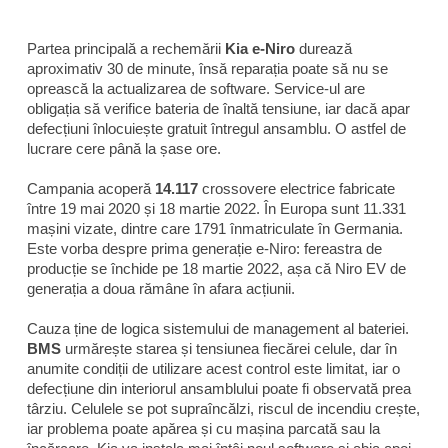
Partea principală a rechemării
Kia e-Niro
durează
aproximativ 30 de minute, însă reparația poate să nu se
oprească la actualizarea de software. Service-ul are
obligația să verifice bateria de înaltă tensiune, iar dacă apar
defecțiuni înlocuiește gratuit întregul ansamblu. O astfel de
lucrare cere până la șase ore.
Campania acoperă
14.117
crossovere electrice fabricate
între 19 mai 2020 și 18 martie 2022. În Europa sunt 11.331
mașini vizate, dintre care 1791 înmatriculate în Germania.
Este vorba despre prima generație e-Niro: fereastra de
producție se închide pe 18 martie 2022, așa că Niro EV de
generația a doua rămâne în afara acțiunii.
Cauza ține de logica sistemului de management al bateriei.
BMS
urmărește starea și tensiunea fiecărei celule, dar în
anumite condiții de utilizare acest control este limitat, iar o
defecțiune din interiorul ansamblului poate fi observată prea
târziu. Celulele se pot supraîncălzi, riscul de incendiu crește,
iar problema poate apărea și cu mașina parcată sau la