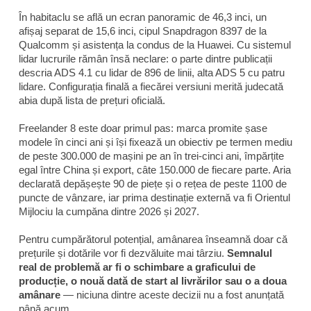
În habitaclu se află un ecran panoramic de 46,3 inci, un
afișaj separat de 15,6 inci, cipul Snapdragon 8397 de la
Qualcomm și asistența la condus de la Huawei. Cu sistemul
lidar lucrurile rămân însă neclare: o parte dintre publicații
descria ADS 4.1 cu lidar de 896 de linii, alta ADS 5 cu patru
lidare. Configurația finală a fiecărei versiuni merită judecată
abia după lista de prețuri oficială.
Freelander 8 este doar primul pas: marca promite șase
modele în cinci ani și își fixează un obiectiv pe termen mediu
de peste 300.000 de mașini pe an în trei-cinci ani, împărțite
egal între China și export, câte 150.000 de fiecare parte. Aria
declarată depășește 90 de piețe și o rețea de peste 1100 de
puncte de vânzare, iar prima destinație externă va fi Orientul
Mijlociu la cumpăna dintre 2026 și 2027.
Pentru cumpărătorul potențial, amânarea înseamnă doar că
prețurile și dotările vor fi dezvăluite mai târziu.
Semnalul
real de problemă ar fi o schimbare a graficului de
producție, o nouă dată de start al livrărilor sau o a doua
amânare
— niciuna dintre aceste decizii nu a fost anunțată
până acum.