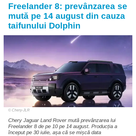
Freelander 8: prevânzarea se
mută pe 14 august din cauza
taifunului Dolphin
Chery-JLR
Chery Jaguar Land Rover mută prevânzarea lui
Freelander 8 de pe 10 pe 14 august. Producția a
început pe 30 iulie, așa că se mișcă data