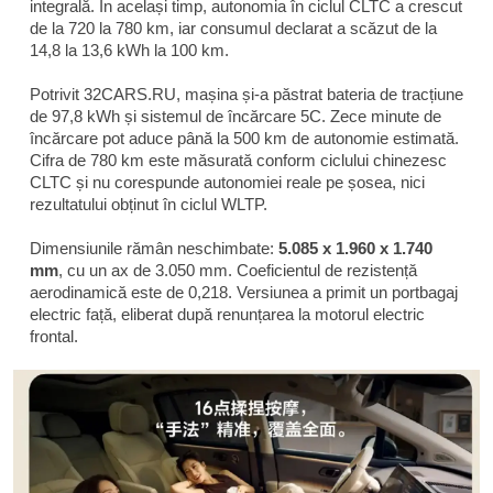
integrală. În același timp, autonomia în ciclul CLTC a crescut
de la 720 la 780 km, iar consumul declarat a scăzut de la
14,8 la 13,6 kWh la 100 km.
Potrivit 32CARS.RU, mașina și-a păstrat bateria de tracțiune
de 97,8 kWh și sistemul de încărcare 5C. Zece minute de
încărcare pot aduce până la 500 km de autonomie estimată.
Cifra de 780 km este măsurată conform ciclului chinezesc
CLTC și nu corespunde autonomiei reale pe șosea, nici
rezultatului obținut în ciclul WLTP.
Dimensiunile rămân neschimbate:
5.085 x 1.960 x 1.740
mm
, cu un ax de 3.050 mm. Coeficientul de rezistență
aerodinamică este de 0,218. Versiunea a primit un portbagaj
electric față, eliberat după renunțarea la motorul electric
frontal.