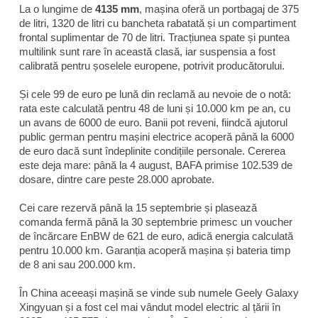
La o lungime de
4135 mm
, mașina oferă un portbagaj de 375
de litri, 1320 de litri cu bancheta rabatată și un compartiment
frontal suplimentar de 70 de litri. Tracțiunea spate și puntea
multilink sunt rare în această clasă, iar suspensia a fost
calibrată pentru șoselele europene, potrivit producătorului.
Și cele 99 de euro pe lună din reclamă au nevoie de o notă:
rata este calculată pentru 48 de luni și 10.000 km pe an, cu
un avans de 6000 de euro. Banii pot reveni, fiindcă ajutorul
public german pentru mașini electrice acoperă până la 6000
de euro dacă sunt îndeplinite condițiile personale. Cererea
este deja mare: până la 4 august, BAFA primise 102.539 de
dosare, dintre care peste 28.000 aprobate.
Cei care rezervă până la 15 septembrie și plasează
comanda fermă până la 30 septembrie primesc un voucher
de încărcare EnBW de 621 de euro, adică energia calculată
pentru 10.000 km. Garanția acoperă mașina și bateria timp
de 8 ani sau 200.000 km.
În China aceeași mașină se vinde sub numele Geely Galaxy
Xingyuan și a fost cel mai vândut model electric al țării în