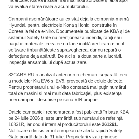
încărcare. Kia va instala mai întâi noul software și abia apoi
va evalua starea reală a acumulatorului.
Campanii asemănătoare au existat deja la compania-mamă
Hyundai, pentru electricele Kona și Ioniq, construite în
Coreea la fel ca e-Niro. Documentele publicate de KBA și de
sistemul Safety Gate nu menționează incendii, răniți sau
pagube materiale, ceea ce nu face inutilă verificarea: noul
software îmbunătățește supravegherea, dar nu repară o
defecțiune deja apărută. De aici și a doua parte a lucrării,
inspecția ansamblului după actualizare.
32CARS.RU a analizat anterior o rechemare separată, cea
a modelelor Kia EV6 și EV9, provocată de celule defecte.
Pentru proprietarul unui e-Niro contează mai puțin numărul
total de mașini și mai mult data fabricației, plus existența
unei campanii deschise pe seria VIN proprie.
Datele campaniei: rechemarea a fost publicată în baza KBA
pe 24 iulie 2026 și este urmărită sub numărul de referință
16831R, iar codul intern al producătorului este
261261
.
Notificarea din sistemul european de alertă rapidă Safety
Gate poartă data de 31 iulie. Proprietarii vizați primesc