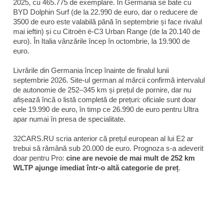
2025, cu 465.775 de exemplare. În Germania se bate cu
BYD Dolphin Surf (de la 22.990 de euro, dar o reducere de
3500 de euro este valabilă până în septembrie și face rivalul
mai ieftin) și cu Citroën ë-C3 Urban Range (de la 20.140 de
euro). În Italia vânzările încep în octombrie, la 19.900 de
euro.
Livrările din Germania încep înainte de finalul lunii
septembrie 2026. Site-ul german al mărcii confirmă intervalul
de autonomie de 252–345 km și prețul de pornire, dar nu
afișează încă o listă completă de prețuri: oficiale sunt doar
cele 19.990 de euro, în timp ce 26.990 de euro pentru Ultra
apar numai în presa de specialitate.
32CARS.RU scria anterior că prețul european al lui E2 ar
trebui să rămână sub 20.000 de euro. Prognoza s-a adeverit
doar pentru Pro:
cine are nevoie de mai mult de 252 km
WLTP ajunge imediat într-o altă categorie de preț
.