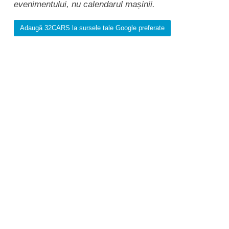
evenimentului, nu calendarul mașinii.
Adaugă 32CARS la sursele tale Google preferate