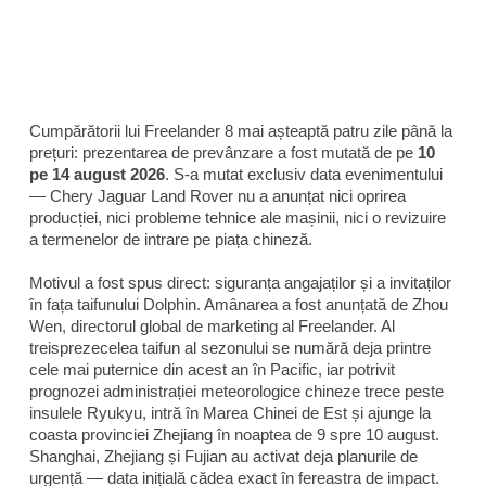
Cumpărătorii lui Freelander 8 mai așteaptă patru zile până la
prețuri: prezentarea de prevânzare a fost mutată de pe
10
pe 14 august 2026
. S-a mutat exclusiv data evenimentului
— Chery Jaguar Land Rover nu a anunțat nici oprirea
producției, nici probleme tehnice ale mașinii, nici o revizuire
a termenelor de intrare pe piața chineză.
Motivul a fost spus direct: siguranța angajaților și a invitaților
în fața taifunului Dolphin. Amânarea a fost anunțată de Zhou
Wen, directorul global de marketing al Freelander. Al
treisprezecelea taifun al sezonului se numără deja printre
cele mai puternice din acest an în Pacific, iar potrivit
prognozei administrației meteorologice chineze trece peste
insulele Ryukyu, intră în Marea Chinei de Est și ajunge la
coasta provinciei Zhejiang în noaptea de 9 spre 10 august.
Shanghai, Zhejiang și Fujian au activat deja planurile de
urgență — data inițială cădea exact în fereastra de impact.