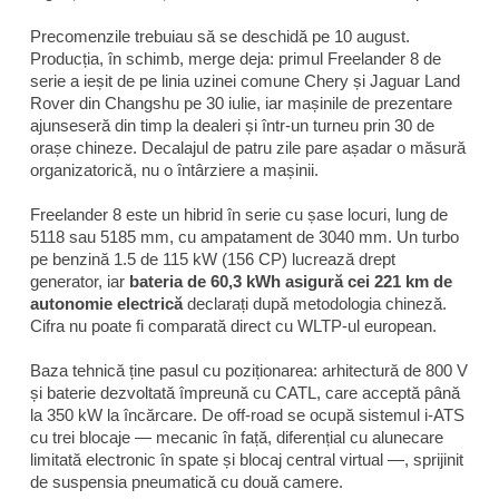
Precomenzile trebuiau să se deschidă pe 10 august.
Producția, în schimb, merge deja: primul Freelander 8 de
serie a ieșit de pe linia uzinei comune Chery și Jaguar Land
Rover din Changshu pe 30 iulie, iar mașinile de prezentare
ajunseseră din timp la dealeri și într-un turneu prin 30 de
orașe chineze. Decalajul de patru zile pare așadar o măsură
organizatorică, nu o întârziere a mașinii.
Freelander 8 este un hibrid în serie cu șase locuri, lung de
5118 sau 5185 mm, cu ampatament de 3040 mm. Un turbo
pe benzină 1.5 de 115 kW (156 CP) lucrează drept
generator, iar
bateria de 60,3 kWh asigură cei 221 km de
autonomie electrică
declarați după metodologia chineză.
Cifra nu poate fi comparată direct cu WLTP-ul european.
Baza tehnică ține pasul cu poziționarea: arhitectură de 800 V
și baterie dezvoltată împreună cu CATL, care acceptă până
la 350 kW la încărcare. De off-road se ocupă sistemul i-ATS
cu trei blocaje — mecanic în față, diferențial cu alunecare
limitată electronic în spate și blocaj central virtual —, sprijinit
de suspensia pneumatică cu două camere.