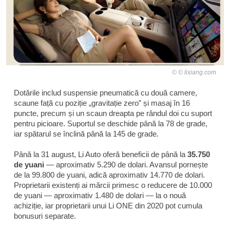
© lixiang.com
Dotările includ suspensie pneumatică cu două camere,
scaune față cu poziție „gravitație zero” și masaj în 16
puncte, precum și un scaun dreapta pe rândul doi cu suport
pentru picioare. Suportul se deschide până la 78 de grade,
iar spătarul se înclină până la 145 de grade.
Până la 31 august, Li Auto oferă beneficii de până la
35.750
de yuani
— aproximativ 5.290 de dolari. Avansul pornește
de la 99.800 de yuani, adică aproximativ 14.770 de dolari.
Proprietarii existenți ai mărcii primesc o reducere de 10.000
de yuani — aproximativ 1.480 de dolari — la o nouă
achiziție, iar proprietarii unui Li ONE din 2020 pot cumula
bonusuri separate.