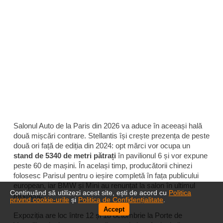
Salonul Auto de la Paris din 2026 va aduce în aceeași hală
două mișcări contrare. Stellantis își crește prezența de peste
două ori față de ediția din 2024: opt mărci vor ocupa un
stand de 5340 de metri pătrați
în pavilionul 6 și vor expune
peste 60 de mașini. În același timp, producătorii chinezi
folosesc Parisul pentru o ieșire completă în fața publicului
european, iar BMW și Mini au renunțat la salon în ultimul
Continuând să utilizezi acest site, ești de acord cu
Politica
moment.
privind cookie-urile
și
Politica de Confidențialitate
.
Accept
Expoziția are loc între 12 și 18 octombrie la Porte de