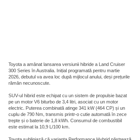
Toyota a amânat lansarea versiunii hibride a Land Cruiser
300 Series în Australia. Inițial programată pentru martie
2026, debutul va avea loc după mijlocul anului, deși prețurile
rămân necunoscute.
SUV-ul hibrid este echipat cu un sistem de propulsie bazat
pe un motor V6 biturbo de 3,4 litri, asociat cu un motor
electric. Puterea combinată atinge 341 kW (464 CP) și un
cuplu de 790 Nm, transmis printr-o cutie automată în zece
trepte și o baterie de 1,8 kWh. Consumul de combustibil
este estimat la 10,9 L/100 km.
Toyota subliniază că varianta Performance Hybrid păstrează