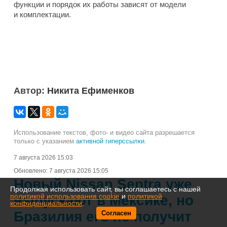
функции и порядок их работы зависят от модели
и комплектации.
Автор:
Никита Ефименков
Использование текстов, фото- и видео сайта разрешается
только с указанием
активной гиперссылки
.
7 августа 2026 15:03
Обновлено:
7 августа 2026 15:05
Новый Nissan Sentra уже
Продолжая использовать сайт, вы соглашаетесь с нашей
политикой использования cookie
и
политикой
выпускают в Мексике, но
конфиденциальности
.
Бразилия его не получит
Согласен