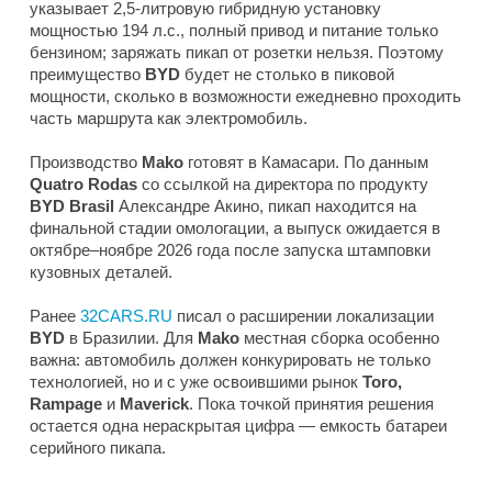
указывает 2,5-литровую гибридную установку
мощностью 194 л.с., полный привод и питание только
бензином; заряжать пикап от розетки нельзя. Поэтому
преимущество
BYD
будет не столько в пиковой
мощности, сколько в возможности ежедневно проходить
часть маршрута как электромобиль.
Производство
Mako
готовят в Камасари. По данным
Quatro Rodas
со ссылкой на директора по продукту
BYD Brasil
Александре Акино, пикап находится на
финальной стадии омологации, а выпуск ожидается в
октябре–ноябре 2026 года после запуска штамповки
кузовных деталей.
Ранее
32CARS.RU
писал о расширении локализации
BYD
в Бразилии. Для
Mako
местная сборка особенно
важна: автомобиль должен конкурировать не только
технологией, но и с уже освоившими рынок
Toro,
Rampage
и
Maverick
. Пока точкой принятия решения
остается одна нераскрытая цифра — емкость батареи
серийного пикапа.