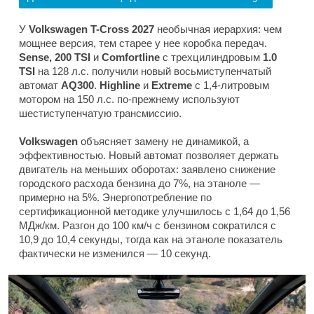
У
Volkswagen T-Cross 2027
необычная иерархия: чем
мощнее версия, тем старее у нее коробка передач.
Sense, 200 TSI
и
Comfortline
с трехцилиндровым
1.0
TSI
на 128 л.с. получили новый восьмиступенчатый
автомат
AQ300
.
Highline
и
Extreme
с 1,4-литровым
мотором на 150 л.с. по-прежнему используют
шестиступенчатую трансмиссию.
Volkswagen
объясняет замену не динамикой, а
эффективностью. Новый автомат позволяет держать
двигатель на меньших оборотах: заявлено снижение
городского расхода бензина до 7%, на этаноле —
примерно на 5%. Энергопотребление по
сертификационной методике улучшилось с 1,64 до 1,56
МДж/км. Разгон до 100 км/ч с бензином сократился с
10,9 до 10,4 секунды, тогда как на этаноле показатель
фактически не изменился — 10 секунд.