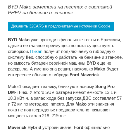
BYD Mako заметили на тестах с системой
PHEV на бензине и этаноле
Добавить 32CARS в предпочитаемые источники Google
BYD Mako
уже проходит финальные тесты в Бразилии,
однако ее главное преимущество пока существует с
оговоркой.
Пикап
получит подключаемую гибридную
систему
flex
, способную работать на бензине и этаноле,
но емкость батареи серийной машины
BYD
еще не
раскрыла. А именно она решит, насколько
Mako
будет
интереснее обычного гибрида
Ford Maverick
.
Motor1
ожидает технику, близкую к новому
Song Pro
DM-i Flex
. У этого SUV батареи имеют емкость 13,1 и
18,3 кВт·ч, а запас хода без запуска ДВС составляет 57
и 72 км по методике Inmetro. Для
Mako
эти значения
пока не подтверждены: предварительно называют
мощность около 218–219 л.с.
Maverick Hybrid
устроен иначе.
Ford
официально