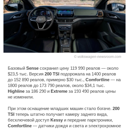
volkswagen-newsroom.com
Базовый
Sense
сохранил цену 119 990 реалов — около
$23,5 тыс. Версия
200 TSI
подорожала на 1400 реалов
до 152 890 реалов, примерно $30 тыс.,
Comfortline
— на
1800 реалов до 173 790 реалов, около $34,1 тыс.
Highline
за 186 290 и
Extreme
за 193 490 реалов цены
не изменили.
При этом оснащение младших машин стало богаче.
200
TSI
теперь штатно получает камеру заднего вида,
бесключевой доступ
Kessy
и передние парктроники,
Comfortline
— датчики дождя и света и электрохромное