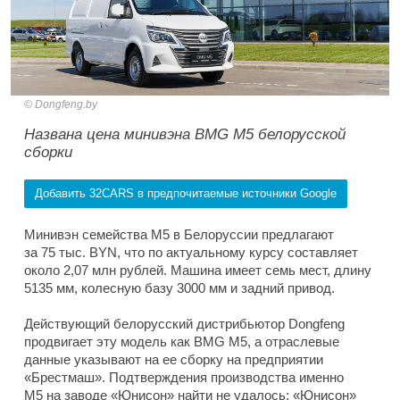
Dongfeng.by
Названа цена минивэна BMG M5 белорусской
сборки
Добавить 32CARS в предпочитаемые источники Google
Минивэн семейства M5 в Белоруссии предлагают
за 75 тыс. BYN, что по актуальному курсу составляет
около 2,07 млн рублей. Машина имеет семь мест, длину
5135 мм, колесную базу 3000 мм и задний привод.
Действующий белорусский дистрибьютор Dongfeng
продвигает эту модель как BMG M5, а отраслевые
данные указывают на ее сборку на предприятии
«Брестмаш». Подтверждения производства именно
M5 на заводе «Юнисон» найти не удалось; «Юнисон»