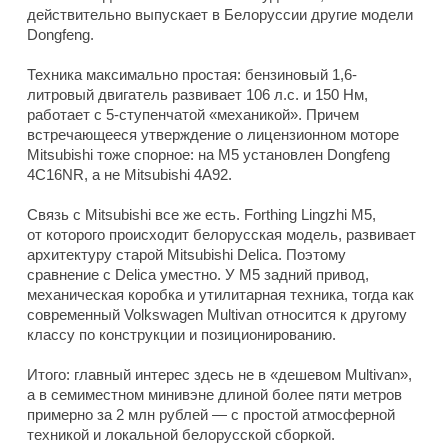
действительно выпускает в Белоруссии другие модели
Dongfeng.
Техника максимально простая: бензиновый 1,6-
литровый двигатель развивает 106 л.с. и 150 Нм,
работает с 5-ступенчатой «механикой». Причем
встречающееся утверждение о лицензионном моторе
Mitsubishi тоже спорное: на M5 установлен Dongfeng
4C16NR, а не Mitsubishi 4A92.
Связь с Mitsubishi все же есть. Forthing Lingzhi M5,
от которого происходит белорусская модель, развивает
архитектуру старой Mitsubishi Delica. Поэтому
сравнение с Delica уместно. У M5 задний привод,
механическая коробка и утилитарная техника, тогда как
современный Volkswagen Multivan относится к другому
классу по конструкции и позиционированию.
Итого: главный интерес здесь не в «дешевом Multivan»,
а в семиместном минивэне длиной более пяти метров
примерно за 2 млн рублей — с простой атмосферной
техникой и локальной белорусской сборкой.