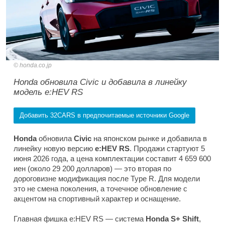
honda.co.jp
Honda обновила Civic и добавила в линейку
модель e:HEV RS
Добавить 32CARS в предпочитаемые источники Google
Honda
обновила
Civic
на японском рынке и добавила в
линейку новую версию
e:HEV RS
. Продажи стартуют 5
июня 2026 года, а цена комплектации составит 4 659 600
иен (около 29 200 долларов) — это вторая по
дороговизне модификация после Type R. Для модели
это не смена поколения, а точечное обновление с
акцентом на спортивный характер и оснащение.
Главная фишка e:HEV RS — система
Honda S+ Shift
,