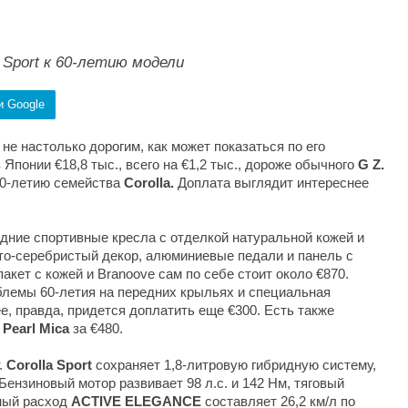
 Sport к 60-летию модели
и Google
 не настолько дорогим, как может показаться по его
 Японии €18,8 тыс., всего на €1,2 тыс., дороже обычного
G Z.
60-летию семейства
Corolla.
Доплата выглядит интереснее
дние спортивные кресла с отделкой натуральной кожей и
о-серебристый декор, алюминиевые педали и панель с
пакет с кожей и Branoove сам по себе стоит около €870.
емы 60-летия на передних крыльях и специальная
ее, правда, придется доплатить еще €300. Есть также
 Pearl Mica
за €480.
.
Corolla Sport
сохраняет 1,8-литровую гибридную систему,
Бензиновый мотор развивает 98 л.с. и 142 Нм, тяговый
тный расход
ACTIVE ELEGANCE
составляет 26,2 км/л по