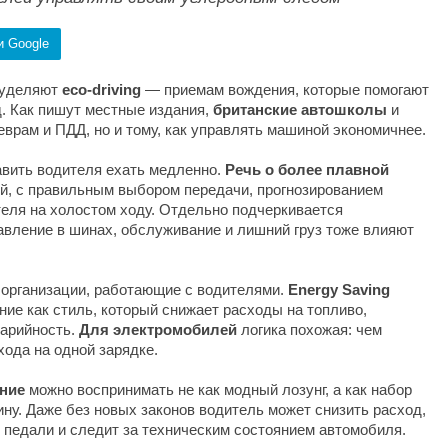
и Google
 уделяют
eco-driving
— приемам вождения, которые помогают
д. Как пишут местные издания,
британские автошколы
и
еврам и ПДД, но и тому, как управлять машиной экономичнее.
авить водителя ехать медленно.
Речь о более плавной
ий, с правильным выбором передачи, прогнозированием
еля на холостом ходу. Отдельно подчеркивается
вление в шинах, обслуживание и лишний груз тоже влияют
 организации, работающие с водителями.
Energy Saving
ие как стиль, который снижает расходы на топливо,
арийность.
Для электромобилей
логика похожая: чем
хода на одной зарядке.
ение
можно воспринимать не как модный лозунг, а как набор
ну. Даже без новых законов водитель может снизить расход,
ет педали и следит за техническим состоянием автомобиля.