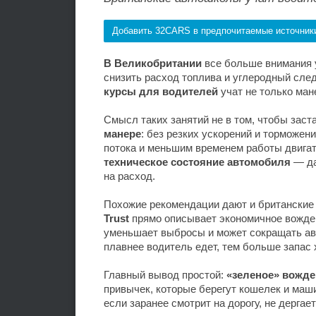
Добавить 32CARS в предпочитаемые источник
В Великобритании
все больше внимания
снизить расход топлива и углеродный сле
курсы для водителей
учат не только ман
Смысл таких занятий не в том, чтобы заст
манере
: без резких ускорений и торможен
потока и меньшим временем работы двигат
техническое состояние автомобиля
— да
на расход.
Похожие рекомендации дают и британские
Trust
прямо описывает экономичное вожден
уменьшает выбросы и может сокращать ав
плавнее водитель едет, тем больше запас 
Главный вывод простой:
«зеленое» вожд
привычек, которые берегут кошелек и маши
если заранее смотрит на дорогу, не дерга