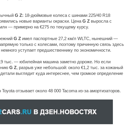
обычный
G Z:
18-дюймовые колеса с шинами 225/40 R18
появились новые варианты окраски. Цена
G Z
выросла с
 млн — примерно на €275 по текущему курсу.
прежний
G Z
имел паспортные 27,2 км/л WLTC, нынешний —
апрямую только с колесами, поэтому причинную связь здесь
 немного уступает предшественнику по экономичности.
,9 тыс. — юбилейная машина заметно дороже. Но если
щению
G Z
, разрыв уже небольшой: около €1,2 тыс. за кожаный
детали выглядит куда интереснее, чем громкое определение
 Toyota отзывает около 48 000 Tacoma из-за амортизаторов.