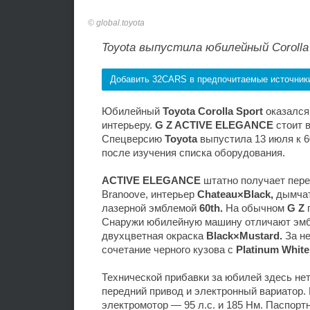
global.toyota
Toyota выпустила юбилейный Corolla
Добавить 32CARS в предпочитаемые источник
Юбилейный
Toyota Corolla Sport
оказался
интерьеру.
G Z ACTIVE ELEGANCE
стоит в
Спецверсию
Toyota
выпустила 13 июля к 
после изучения списка оборудования.
ACTIVE ELEGANCE
штатно получает пере
Branoove, интерьер
Chateau×Black,
дымчат
лазерной эмблемой
60th.
На обычном
G Z
Снаружи юбилейную машину отличают эмбл
двухцветная окраска
Black×Mustard.
За н
сочетание черного кузова с
Platinum White
Технической прибавки за юбилей здесь нет
передний привод и электронный вариатор. 
электромотор — 95 л.с. и 185 Нм. Паспор