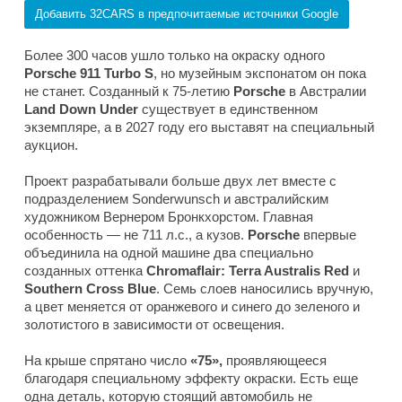
Добавить 32CARS в предпочитаемые источники Google
Более 300 часов ушло только на окраску одного
Porsche 911 Turbo S
, но музейным экспонатом он пока
не станет. Созданный к 75-летию
Porsche
в Австралии
Land Down Under
существует в единственном
экземпляре, а в 2027 году его выставят на специальный
аукцион.
Проект разрабатывали больше двух лет вместе с
подразделением Sonderwunsch и австралийским
художником Вернером Бронкхорстом. Главная
особенность — не 711 л.с., а кузов.
Porsche
впервые
объединила на одной машине два специально
созданных оттенка
Chromaflair: Terra Australis Red
и
Southern
Cross Blue
. Семь слоев наносились вручную,
а цвет меняется от оранжевого и синего до зеленого и
золотистого в зависимости от освещения.
На крыше спрятано число
«75»,
проявляющееся
благодаря специальному эффекту окраски. Есть еще
одна деталь, которую стоящий автомобиль не