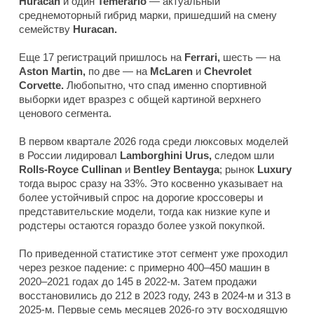
Huracan
и один
Temerario
— актуальный
среднемоторный гибрид марки, пришедший на смену
семейству
Huracan.
Еще 17 регистраций пришлось на
Ferrari,
шесть — на
Aston Martin,
по две — на
McLaren
и
Chevrolet
Corvette.
Любопытно, что спад именно спортивной
выборки идет вразрез с общей картиной верхнего
ценового сегмента.
В первом квартале 2026 года среди люксовых моделей
в России лидировал
Lamborghini Urus,
следом шли
Rolls-Royce Cullinan
и
Bentley Bentayga
; рынок
Luxury
тогда вырос сразу на 33%. Это косвенно указывает на
более устойчивый спрос на дорогие кроссоверы и
представительские модели, тогда как низкие купе и
родстеры остаются гораздо более узкой покупкой.
По приведенной статистике этот сегмент уже проходил
через резкое падение: с примерно 400–450 машин в
2020–2021 годах до 145 в 2022-м. Затем продажи
восстановились до 212 в 2023 году, 243 в 2024-м и 313 в
2025-м. Первые семь месяцев 2026-го эту восходящую