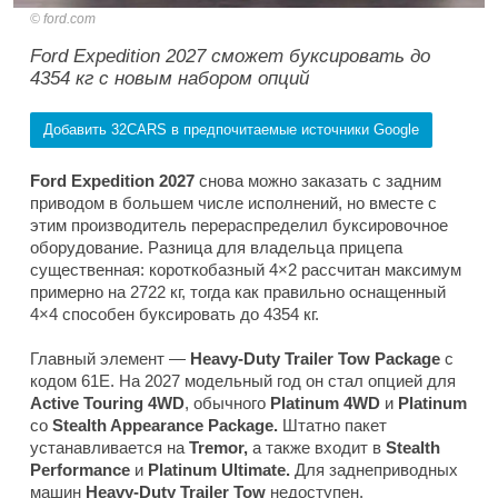
ford.com
Ford Expedition 2027 сможет буксировать до
4354 кг с новым набором опций
Добавить 32CARS в предпочитаемые источники Google
Ford Expedition 2027
снова можно заказать с задним
приводом в большем числе исполнений, но вместе с
этим производитель перераспределил буксировочное
оборудование. Разница для владельца прицепа
существенная: короткобазный 4×2 рассчитан максимум
примерно на 2722 кг, тогда как правильно оснащенный
4×4 способен буксировать до 4354 кг.
Главный элемент —
Heavy-Duty Trailer Tow Package
с
кодом 61E. На 2027 модельный год он стал опцией для
Active Touring 4WD
, обычного
Platinum 4WD
и
Platinum
со
Stealth Appearance Package.
Штатно пакет
устанавливается на
Tremor,
а также входит в
Stealth
Performance
и
Platinum Ultimate.
Для заднеприводных
машин
Heavy-Duty Trailer Tow
недоступен.