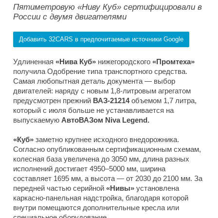
Пятиметровую «Ниву Куб» сертифицировали в
России с двумя двигателями
Добавить 32CARS в предпочитаемые источники Google
Удлиненная
«Нива Куб»
нижегородского
«Промтеха»
получила Одобрение типа транспортного средства.
Самая любопытная деталь документа — выбор
двигателей: наряду с новым 1,8-литровым агрегатом
предусмотрен прежний
ВАЗ-21214
объемом 1,7 литра,
который с июля больше не устанавливается на
выпускаемую
АвтоВАЗом Niva Legend.
«Куб»
заметно крупнее исходного внедорожника.
Согласно опубликованным сертификационным схемам,
колесная база увеличена до 3050 мм, длина разных
исполнений достигает 4950–5000 мм, ширина
составляет 1695 мм, а высота — от 2030 до 2100 мм. За
передней частью серийной
«Нивы»
установлена
каркасно-панельная надстройка, благодаря которой
внутри помещаются дополнительные кресла или
специальное оборудование.