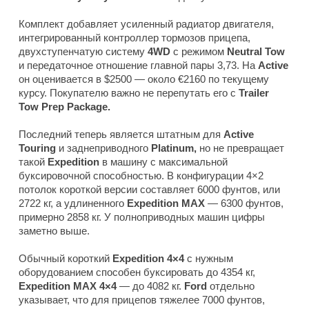
Комплект добавляет усиленный радиатор двигателя,
интегрированный контроллер тормозов прицепа,
двухступенчатую систему
4WD
с режимом
Neutral Tow
и передаточное отношение главной пары 3,73. На
Active
он оценивается в $2500 — около €2160 по текущему
курсу. Покупателю важно не перепутать его с
Trailer
Tow Prep Package.
Последний теперь является штатным для
Active
Touring
и заднеприводного
Platinum,
но не превращает
такой
Expedition
в машину с максимальной
буксировочной способностью. В конфигурации 4×2
потолок короткой версии составляет 6000 фунтов, или
2722 кг, а удлиненного
Expedition MAX
— 6300 фунтов,
примерно 2858 кг. У полноприводных машин цифры
заметно выше.
Обычный короткий
Expedition 4×4
с нужным
оборудованием способен буксировать до 4354 кг,
Expedition MAX 4×4
— до 4082 кг.
Ford
отдельно
указывает, что для прицепов тяжелее 7000 фунтов,