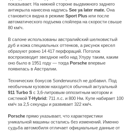
показывает. На нижней стороне выдвижного заднего
антикрыла нанесена надпись
See ya later mate.
Она
становится видна в режиме
Sport Plus
или после
автоматического подъема спойлера на скорости свыше
80 км/ч.
В салоне использованы австралийский шелковистый
дуб и кожа специальных оттенков, а рисунок кресел
образуют ровно 14 417 перфораций. Потолок
воспроизводит звездное небо над Улуру таким, каким
оно было в 1951 году — тогда
Porsche
впервые
появилась в Австралии.
Технических бонусов Sonderwunsch не добавил. Под
необычным кузовом находится обычный актуальный
911 Turbo S
с 3,6-литровым оппозитным мотором и
системой
T-Hybrid:
711 л.с. и 800 Нм. Купе набирает 100
км/ч за 2,5 секунды и развивает 322 км/ч.
Porsche
прямо указывает, что характеристики
уникальной машины остались без изменений. Именно
судьба автомобиля отличает официальные данные от