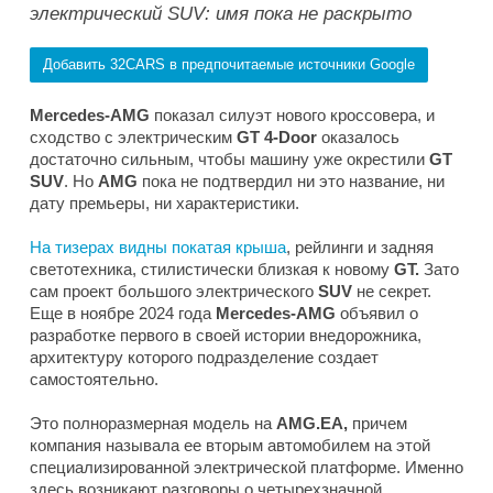
электрический SUV: имя пока не раскрыто
Добавить 32CARS в предпочитаемые источники Google
Mercedes-AMG
показал силуэт нового кроссовера, и
сходство с электрическим
GT 4-Door
оказалось
достаточно сильным, чтобы машину уже окрестили
GT
SUV
. Но
AMG
пока не подтвердил ни это название, ни
дату премьеры, ни характеристики.
На тизерах видны покатая крыша
, рейлинги и задняя
светотехника, стилистически близкая к новому
GT.
Зато
сам проект большого электрического
SUV
не секрет.
Еще в ноябре 2024 года
Mercedes-AMG
объявил о
разработке первого в своей истории внедорожника,
архитектуру которого подразделение создает
самостоятельно.
Это полноразмерная модель на
AMG.EA,
причем
компания называла ее вторым автомобилем на этой
специализированной электрической платформе. Именно
здесь возникают разговоры о четырехзначной