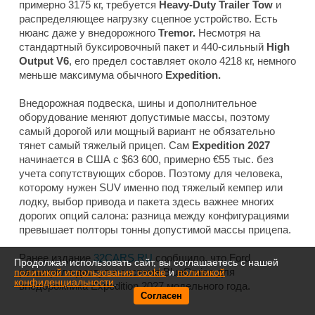
примерно 3175 кг, требуется
Heavy-Duty Trailer Tow
и
распределяющее нагрузку сцепное устройство. Есть
нюанс даже у внедорожного
Tremor.
Несмотря на
стандартный буксировочный пакет и 440-сильный
High
Output V6
, его предел составляет около 4218 кг, немного
меньше максимума обычного
Expedition.
Внедорожная подвеска, шины и дополнительное
оборудование меняют допустимые массы, поэтому
самый дорогой или мощный вариант не обязательно
тянет самый тяжелый прицеп. Сам
Expedition 2027
начинается в США с $63 600, примерно €55 тыс. без
учета сопутствующих сборов. Поэтому для человека,
которому нужен SUV именно под тяжелый кемпер или
лодку, выбор привода и пакета здесь важнее многих
дорогих опций салона: разница между конфигурациями
превышает полторы тонны допустимой массы прицепа.
Ранее издание
32CARS.RU
сообщило, что Ford
Продолжая использовать сайт, вы соглашаетесь с нашей
расширила доступ к системе BlueCruise для
политикой использования cookie
и
политикой
конфиденциальности
.
внедорожника Expedition 2027 модельного года.
Согласен