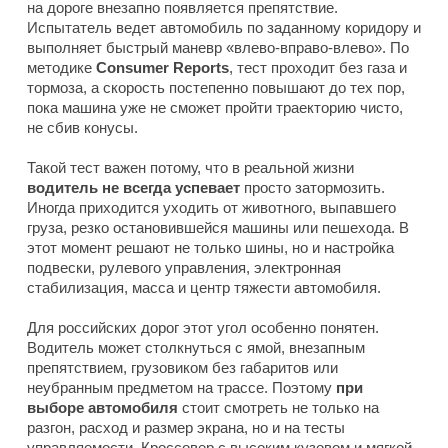
на дороге внезапно появляется препятствие.
Испытатель ведет автомобиль по заданному коридору и
выполняет быстрый маневр «влево-вправо-влево». По
методике
Consumer Reports
, тест проходит без газа и
тормоза, а скорость постепенно повышают до тех пор,
пока машина уже не сможет пройти траекторию чисто,
не сбив конусы.
Такой тест важен потому, что в реальной жизни
водитель не всегда успевает
просто затормозить.
Иногда приходится уходить от животного, выпавшего
груза, резко остановившейся машины или пешехода. В
этот момент решают не только шины, но и настройка
подвески, рулевого управления, электронная
стабилизация, масса и центр тяжести автомобиля.
Для российских дорог этот угол особенно понятен.
Водитель может столкнуться с ямой, внезапным
препятствием, грузовиком без габаритов или
неубранным предметом на трассе. Поэтому
при
выборе автомобиля
стоит смотреть не только на
разгон, расход и размер экрана, но и на тесты
управляемости. Кроссовер с высоким кузовом и мягкой