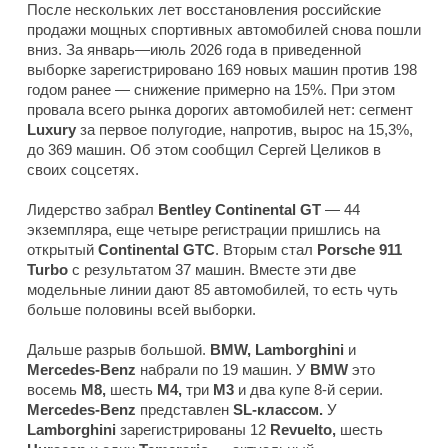
После нескольких лет восстановления российские
продажи мощных спортивных автомобилей снова пошли
вниз. За январь—июль 2026 года в приведенной
выборке зарегистрировано 169 новых машин против 198
годом ранее — снижение примерно на 15%. При этом
провала всего рынка дорогих автомобилей нет: сегмент
Luxury
за первое полугодие, напротив, вырос на 15,3%,
до 369 машин. Об этом сообщил Сергей Целиков в
своих соцсетях.
Лидерство забрал
Bentley Continental GT
— 44
экземпляра, еще четыре регистрации пришлись на
открытый
Continental GTC
. Вторым стал
Porsche 911
Turbo
с результатом 37 машин. Вместе эти две
модельные линии дают 85 автомобилей, то есть чуть
больше половины всей выборки.
Дальше разрыв большой.
BMW, Lamborghini
и
Mercedes-Benz
набрали по 19 машин. У
BMW
это
восемь
M8,
шесть
M4,
три
M3
и два купе 8-й серии.
Mercedes-Benz
представлен
SL-классом.
У
Lamborghini
зарегистрированы 12
Revuelto,
шесть