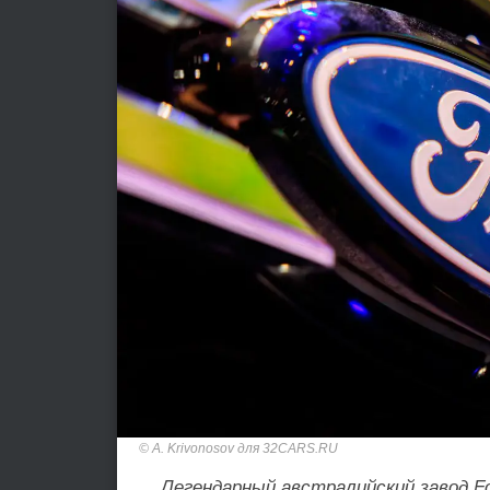
A. Krivonosov для 32CARS.RU
Легендарный австралийский завод F