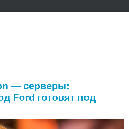
on — серверы:
д Ford готовят под