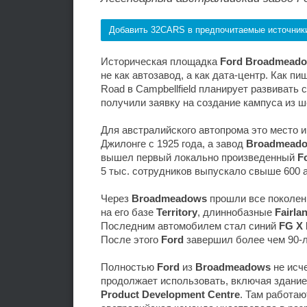
Добавить 32CARS в предпочитаемые источник
Историческая площадка
Ford Broadmead
не как автозавод, а как дата-центр. Как пи
Road в Campbellfield планирует развивать
получили заявку на создание кампуса из 
Для австралийского автопрома это место 
Джилонге с 1925 года, а завод
Broadmead
вышел первый локально произведенный
F
5 тыс. сотрудников выпускало свыше 600 
Через
Broadmeadows
прошли все поколе
на его базе
Territory
, длиннобазные
Fairla
Последним автомобилем стал синий
FG X 
После этого
Ford
завершил более чем 90-л
Полностью
Ford
из
Broadmeadows
не исч
продолжает использовать, включая здание
Product Development Centre
. Там работа