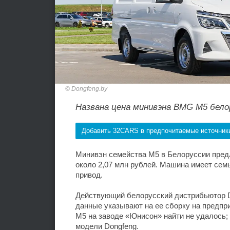
Dongfeng.by
Названа цена минивэна BMG M5 бело
Добавить 32CARS в предпочитаемые источник
Минивэн семейства M5 в Белоруссии предл
около 2,07 млн рублей. Машина имеет семь
привод.
Действующий белорусский дистрибьютор D
данные указывают на ее сборку на предп
M5 на заводе «Юнисон» найти не удалось;
модели Dongfeng.