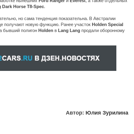
зработке нынешних
Ford Ranger
и
Everest
, а также отдельных
 Dark Horse T8-Spec
.
ательно, но сама тенденция показательна. В Австралии
е получают новую функцию. Ранее участок
Holden Special
 а бывший полигон
Holden
в
Lang Lang
продали оборонному
Автор:
Юлия Зурилина