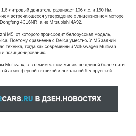
1,6-литровый двигатель развивает 106 л.с. и 150 Нм,
ричем встречающееся утверждение о лицензионном моторе
Dongfeng 4C16NR, а не Mitsubishi 4A92.
ingzhi M5, от которого происходит белорусская модель,
elica. Поэтому сравнение с Delica уместно. У M5 задний
ая техника, тогда как современный Volkswagen Multivan
и и позиционированию.
ом Multivan», а в семиместном минивэне длиной более пяти
стой атмосферной техникой и локальной белорусской