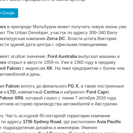
и Google
ows
в пригороде Мельбурна может получить новую жизнь уже
шет The Urban Developer, участок по адресу 300–340 Barry
 сингапурская компания
Zerra DC
. Власти штата Виктория
шести зданий дата-центра с офисными помещениями.
имеет особое значение.
Ford Australia
выпускал машины в
ows
открыл в августе 1959-го. Уже в 1960 году в продажу
ord Falcon
с индексом
XK
. На пике предприятие с более чем
автомобилей в день.
ния
Falcon
вплоть до финального
FG X
, а также построенные
ne
и
LTD
, компактный
Cortina
и кабриолет
Ford Capri
.
Falcon XR6
, который сошел с линии 7 октября 2016 года.
етнюю историю производства автомобилей в Австралии.
ез. Часть исходной 45-гектарной территории компания
 по адресу
1735 Sydney Road
, где расположен
Asia Pacific
ют подразделения дизайна и инженерии. Именно