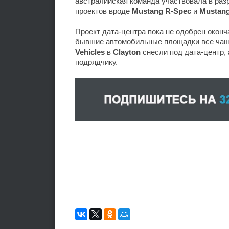
австралийская команда участвовала в ра
проектов вроде
Mustang R-Spec
и
Mustang
Проект дата-центра пока не одобрен оконч
бывшие автомобильные площадки все чащ
Vehicles
в
Clayton
снесли под дата-центр,
подрядчику.