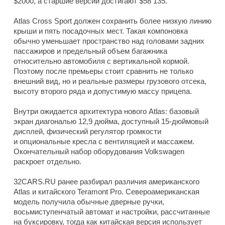
$2000, а старшие версии достигают $58 135.
Atlas Cross Sport должен сохранить более низкую линию
крыши и пять посадочных мест. Такая компоновка
обычно уменьшает пространство над головами задних
пассажиров и предельный объем багажника
относительно автомобиля с вертикальной кормой.
Поэтому после премьеры стоит сравнить не только
внешний вид, но и реальные размеры грузового отсека,
высоту второго ряда и допустимую массу прицепа.
Внутри ожидается архитектура нового Atlas: базовый
экран диагональю 12,9 дюйма, доступный 15-дюймовый
дисплей, физический регулятор громкости
и опциональные кресла с вентиляцией и массажем.
Окончательный набор оборудования Volkswagen
раскроет отдельно.
32CARS.RU ранее разбирал различия американского
Atlas и китайского Teramont Pro. Североамериканская
модель получила обычные дверные ручки,
восьмиступенчатый автомат и настройки, рассчитанные
на буксировку, тогда как китайская версия использует