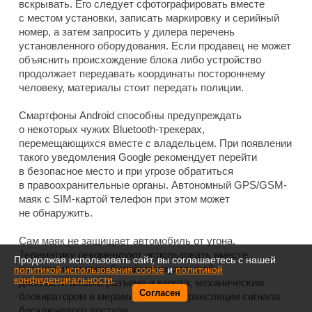
вскрывать. Его следует сфотографировать вместе
с местом установки, записать маркировку и серийный
номер, а затем запросить у дилера перечень
установленного оборудования. Если продавец не может
объяснить происхождение блока либо устройство
продолжает передавать координаты постороннему
человеку, материалы стоит передать полиции.
Смартфоны Android способны предупреждать
о некоторых чужих Bluetooth-трекерах,
перемещающихся вместе с владельцем. При появлении
такого уведомления Google рекомендует перейти
в безопасное место и при угрозе обратиться
в правоохранительные органы. Автономный GPS/GSM-
маяк с SIM-картой телефон при этом может
не обнаружить.
Сам маяк не защищает автомобиль от угона.
Телематику рекомендуют использовать вместе
Продолжая использовать сайт, вы соглашаетесь с нашей
с нештатным иммобилайзером, защитой
политикой использования cookie
и
политикой
конфиденциальности
.
диагностического разъема и капота, механическим
Согласен
блокиратором и мерами против ретрансляции сигнала
бесключевого доступа.