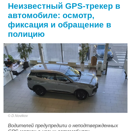
Неизвестный GPS-трекер в
автомобиле: осмотр,
фиксация и обращение в
полицию
D.Novikov
Водителей предупредили о неподтвержденных