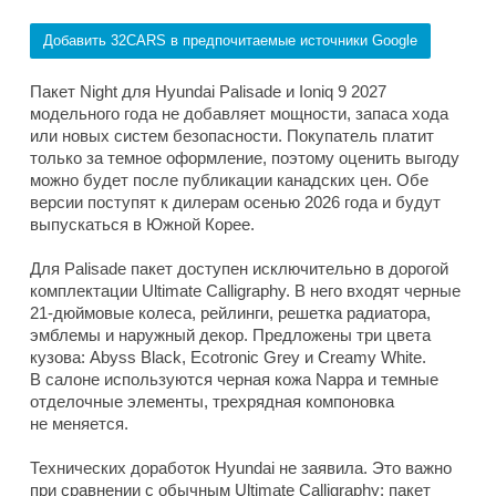
Добавить 32CARS в предпочитаемые источники Google
Пакет Night для Hyundai Palisade и Ioniq 9 2027
модельного года не добавляет мощности, запаса хода
или новых систем безопасности. Покупатель платит
только за темное оформление, поэтому оценить выгоду
можно будет после публикации канадских цен. Обе
версии поступят к дилерам осенью 2026 года и будут
выпускаться в Южной Корее.
Для Palisade пакет доступен исключительно в дорогой
комплектации Ultimate Calligraphy. В него входят черные
21-дюймовые колеса, рейлинги, решетка радиатора,
эмблемы и наружный декор. Предложены три цвета
кузова: Abyss Black, Ecotronic Grey и Creamy White.
В салоне используются черная кожа Nappa и темные
отделочные элементы, трехрядная компоновка
не меняется.
Технических доработок Hyundai не заявила. Это важно
при сравнении с обычным Ultimate Calligraphy: пакет