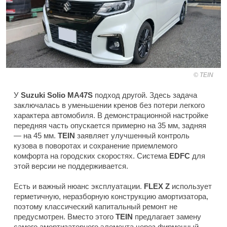
TEIN
У
Suzuki Solio MA47S
подход другой. Здесь задача
заключалась в уменьшении кренов без потери легкого
характера автомобиля. В демонстрационной настройке
передняя часть опускается примерно на 35 мм, задняя
— на 45 мм.
TEIN
заявляет улучшенный контроль
кузова в поворотах и сохранение приемлемого
комфорта на городских скоростях. Система
EDFC
для
этой версии не поддерживается.
Есть и важный нюанс эксплуатации.
FLEX Z
использует
герметичную, неразборную конструкцию амортизатора,
поэтому классический капитальный ремонт не
предусмотрен. Вместо этого
TEIN
предлагает замену
самого амортизаторного элемента через фирменный