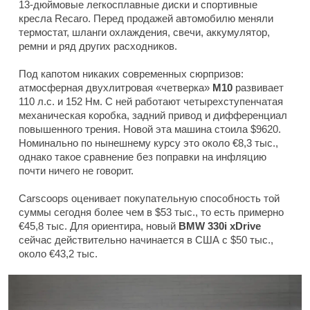
13-дюймовые легкосплавные диски и спортивные
кресла Recaro. Перед продажей автомобилю меняли
термостат, шланги охлаждения, свечи, аккумулятор,
ремни и ряд других расходников.
Под капотом никаких современных сюрпризов:
атмосферная двухлитровая «четверка»
M10
развивает
110 л.с. и 152 Нм. С ней работают четырехступенчатая
механическая коробка, задний привод и дифференциал
повышенного трения. Новой эта машина стоила $9620.
Номинально по нынешнему курсу это около €8,3 тыс.,
однако такое сравнение без поправки на инфляцию
почти ничего не говорит.
Carscoops оценивает покупательную способность той
суммы сегодня более чем в $53 тыс., то есть примерно
€45,8 тыс. Для ориентира, новый
BMW 330i xDrive
сейчас действительно начинается в США с $50 тыс.,
около €43,2 тыс.