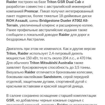
Raider
построен на базе
Triton GSR Dual Cab
и
разработан совместно с австралийской инженерной
компанией
Premcar
. Пикап получил интегрированный
пакет подвески, более тяжелые 18-дюймовые диски
ROH Assault
, шины
Bridgestone Dueler AT002 All-
Terrain
, увеличенный клиренс и расширенную колею.
Ранее профильные австралийские издания также
сообщали о локальной доводке
Raider
для дорог и
бездорожья Австралии.
Двигатель при этом не изменился. Как и другие версии
Triton, Raider
использует 2,4-литровый дизель
мощностью 150 кВт, то есть около 204 л.с., и 470 Нм.
Для обычного
Triton Mitsubishi Australia
также
заявляет буксировочную способность до 3,5 тонны.
Визуально
Raider
отличается бронзовыми колесами,
боковыми наклейками
Sandstorm
, серой передней
отделкой, защитными дугами, спортивной дугой с
красными вставками и красной защитой днища.
В салоне сохранено оснащение старшей комплектации
GSR
, но добавлены черные кожаные сиденья с
оранжевой строчкой, логотипы
Raider
на подголовниках