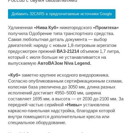
России с двумя двигателями
Добавить 32CARS в предпочитаемые источники Google
Удлиненная
«Нива Куб»
нижегородского
«Промтеха»
получила Одобрение типа транспортного средства.
Самая любопытная деталь документа — выбор
двигателей: наряду с новым 1,8-литровым агрегатом
предусмотрен прежний
ВАЗ-21214
объемом 1,7 литра,
который с июля больше не устанавливается на
выпускаемую
АвтоВАЗом Niva Legend.
«Куб»
заметно крупнее исходного внедорожника.
Согласно опубликованным сертификационным схемам,
колесная база увеличена до 3050 мм, длина разных
исполнений достигает 4950–5000 мм, ширина
составляет 1695 мм, а высота — от 2030 до 2100 мм. За
передней частью серийной
«Нивы»
установлена
каркасно-панельная надстройка, благодаря которой
внутри помещаются дополнительные кресла или
специальное оборудование.