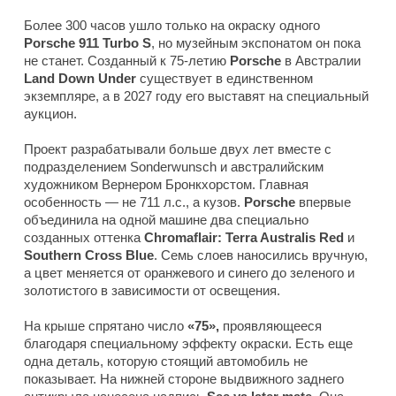
Более 300 часов ушло только на окраску одного
Porsche 911 Turbo S
, но музейным экспонатом он пока
не станет. Созданный к 75-летию
Porsche
в Австралии
Land Down Under
существует в единственном
экземпляре, а в 2027 году его выставят на специальный
аукцион.
Проект разрабатывали больше двух лет вместе с
подразделением Sonderwunsch и австралийским
художником Вернером Бронкхорстом. Главная
особенность — не 711 л.с., а кузов.
Porsche
впервые
объединила на одной машине два специально
созданных оттенка
Chromaflair: Terra Australis Red
и
Southern
Cross Blue
. Семь слоев наносились вручную,
а цвет меняется от оранжевого и синего до зеленого и
золотистого в зависимости от освещения.
На крыше спрятано число
«75»,
проявляющееся
благодаря специальному эффекту окраски. Есть еще
одна деталь, которую стоящий автомобиль не
показывает. На нижней стороне выдвижного заднего