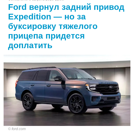
Ford вернул задний привод
Expedition — но за
буксировку тяжелого
прицепа придется
доплатить
ford.com