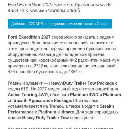
Ford Expedition 2027 сможет буксировать до
4354 кг с новым набором опций
Добавить 32CARS в предпочитаемые источники Google
Ford Expedition 2027
снова можно заказать с задним
приводом в большем числе исполнений, но вместе с
этим производитель перераспределил буксировочное
оборудование. Разница для владельца прицепа
существенная: короткобазный 4×2 рассчитан максимум
примерно на 2722 кг, тогда как правильно оснащенный
4×4 способен буксировать до 4354 кг.
Главный элемент —
Heavy-Duty Trailer Tow Package
с
кодом 61E. На 2027 модельный год он стал опцией для
Active Touring 4WD
, обычного
Platinum 4WD
и
Platinum
со
Stealth Appearance Package.
Штатно пакет
устанавливается на
Tremor,
а также входит в
Stealth
Performance
и
Platinum Ultimate.
Для заднеприводных
машин
Heavy-Duty Trailer Tow
недоступен.