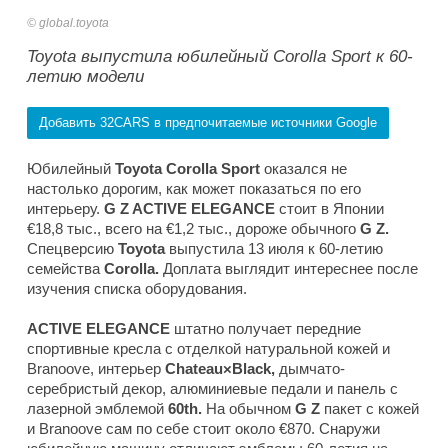
global.toyota
Toyota выпустила юбилейный Corolla Sport к 60-
летию модели
Добавить 32CARS в предпочитаемые источники Google
Юбилейный
Toyota Corolla Sport
оказался не
настолько дорогим, как может показаться по его
интерьеру.
G Z ACTIVE ELEGANCE
стоит в Японии
€18,8 тыс., всего на €1,2 тыс., дороже обычного
G Z.
Спецверсию
Toyota
выпустила 13 июля к 60-летию
семейства
Corolla.
Доплата выглядит интереснее после
изучения списка оборудования.
ACTIVE ELEGANCE
штатно получает передние
спортивные кресла с отделкой натуральной кожей и
Branoove, интерьер
Chateau×Black,
дымчато-
серебристый декор, алюминиевые педали и панель с
лазерной эмблемой
60th.
На обычном
G Z
пакет с кожей
и Branoove сам по себе стоит около €870. Снаружи