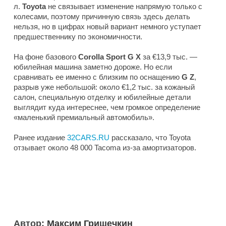
л.
Toyota
не связывает изменение напрямую только с
колесами, поэтому причинную связь здесь делать
нельзя, но в цифрах новый вариант немного уступает
предшественнику по экономичности.
На фоне базового
Corolla Sport G X
за €13,9 тыс. —
юбилейная машина заметно дороже. Но если
сравнивать ее именно с близким по оснащению
G Z
,
разрыв уже небольшой: около €1,2 тыс. за кожаный
салон, специальную отделку и юбилейные детали
выглядит куда интереснее, чем громкое определение
«маленький премиальный автомобиль».
Ранее издание
32CARS.RU
рассказало, что Toyota
отзывает около 48 000 Tacoma из-за амортизаторов.
Автор:
Максим Гришечкин