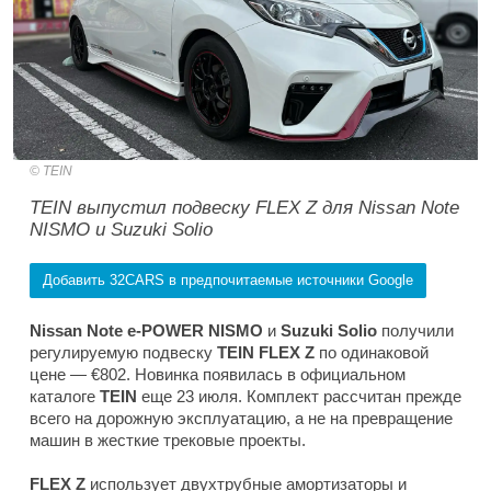
TEIN
TEIN выпустил подвеску FLEX Z для Nissan Note
NISMO и Suzuki Solio
Добавить 32CARS в предпочитаемые источники Google
Nissan Note e-POWER NISMO
и
Suzuki Solio
получили
регулируемую подвеску
TEIN
FLEX Z
по одинаковой
цене — €802. Новинка появилась в официальном
каталоге
TEIN
еще 23 июля. Комплект рассчитан прежде
всего на дорожную эксплуатацию, а не на превращение
машин в жесткие трековые проекты.
FLEX Z
использует двухтрубные амортизаторы и