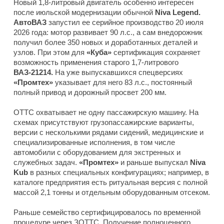
Новый 1,8-литровый двигатель особенно интересен
после июльской модернизации обычной
Niva Legend.
АвтоВАЗ
запустил ее серийное производство 20 июля
2026 года: мотор развивает 90 л.с., а сам внедорожник
получил более 350 новых и доработанных деталей и
узлов. При этом для
«Куба»
сертификация сохраняет
возможность применения старого 1,7-литрового
ВАЗ-21214.
На уже выпускавшихся спецверсиях
«Промтех»
указывает для него 83 л.с., постоянный
полный привод и дорожный просвет 200 мм.
ОТТС охватывает не одну пассажирскую машину. На
схемах присутствуют грузопассажирские варианты,
версии с несколькими рядами сидений, медицинские и
специализированные исполнения, в том числе
автомобили с оборудованием для экстренных и
служебных задач.
«Промтех»
и раньше выпускал
Niva
Kub
в разных специальных конфигурациях; например, в
каталоге предприятия есть ритуальная версия с полной
массой 2,1 тонны и отдельным оборудованным отсеком.
Раньше семейство сертифицировалось по временной
процедуре через ЗОТТС. Получение полноценного