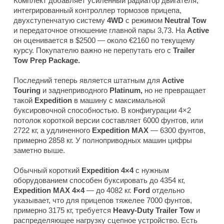
Комплект добавляет усиленный радиатор двигателя,
интегрированный контроллер тормозов прицепа,
двухступенчатую систему
4WD
с режимом
Neutral Tow
и передаточное отношение главной пары 3,73. На
Active
он оценивается в $2500 — около €2160 по текущему
курсу. Покупателю важно не перепутать его с
Trailer
Tow Prep Package.
Последний теперь является штатным для
Active
Touring
и заднеприводного
Platinum,
но не превращает
такой
Expedition
в машину с максимальной
буксировочной способностью. В конфигурации 4×2
потолок короткой версии составляет 6000 фунтов, или
2722 кг, а удлиненного
Expedition MAX
— 6300 фунтов,
примерно 2858 кг. У полноприводных машин цифры
заметно выше.
Обычный короткий
Expedition 4×4
с нужным
оборудованием способен буксировать до 4354 кг,
Expedition MAX 4×4
— до 4082 кг.
Ford
отдельно
указывает, что для прицепов тяжелее 7000 фунтов,
примерно 3175 кг, требуется
Heavy-Duty Trailer Tow
и
распределяющее нагрузку сцепное устройство. Есть