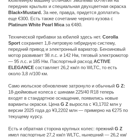
юбилейную машину отличают эмблемы 60-летия на
передних крыльях и специальная двухцветная окраска
Black×Mustard.
За нее, правда, придется доплатить
еще €300. Есть также сочетание черного кузова с
Platinum White Pearl Mica
за €480.
Технической прибавки за юбилей здесь нет.
Corolla
Sport
сохраняет 1,8-литровую гибридную систему,
передний привод и электронный вариатор. Бензиновый
мотор развивает 98 л.с. и 142 Нм, тяговый электромотор
— 95 л.с. и 185 Нм. Паспортный расход
ACTIVE
ELEGANCE
составляет 26,2 км/л по WLTC, то есть
около 3,8 л/100 км.
Само июльское обновление затронуло и обычный
G Z:
18-дюймовые колеса с шинами 225/40 R18 теперь
входят в стандартное оснащение, появились новые
варианты окраски. Цена
G Z
выросла с ¥3,1702 млн у
версии 2025 года до ¥3,2202 млн — примерно на €275 по
текущему курсу.
Есть и обратная сторона крупных колес: прежний
G Z
имел паспортные 27,2 км/л WLTC, нынешний — 26,2 км/