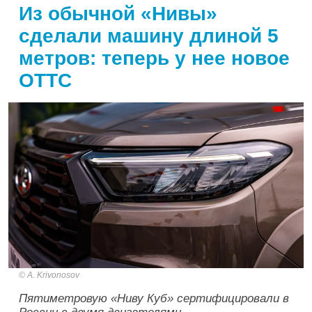
Из обычной «Нивы»
сделали машину длиной 5
метров: теперь у нее новое
ОТТС
A. Krivonosov
Пятиметровую «Ниву Куб» сертифицировали в