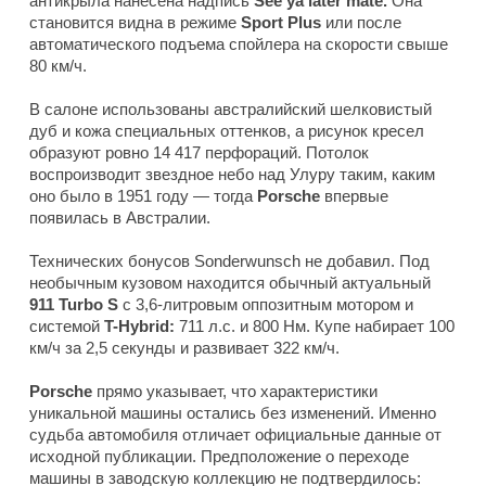
антикрыла нанесена надпись
See ya later mate.
Она
становится видна в режиме
Sport Plus
или после
автоматического подъема спойлера на скорости свыше
80 км/ч.
В салоне использованы австралийский шелковистый
дуб и кожа специальных оттенков, а рисунок кресел
образуют ровно 14 417 перфораций. Потолок
воспроизводит звездное небо над Улуру таким, каким
оно было в 1951 году — тогда
Porsche
впервые
появилась в Австралии.
Технических бонусов Sonderwunsch не добавил. Под
необычным кузовом находится обычный актуальный
911 Turbo S
с 3,6-литровым оппозитным мотором и
системой
T-Hybrid:
711 л.с. и 800 Нм. Купе набирает 100
км/ч за 2,5 секунды и развивает 322 км/ч.
Porsche
прямо указывает, что характеристики
уникальной машины остались без изменений. Именно
судьба автомобиля отличает официальные данные от
исходной публикации. Предположение о переходе
машины в заводскую коллекцию не подтвердилось: