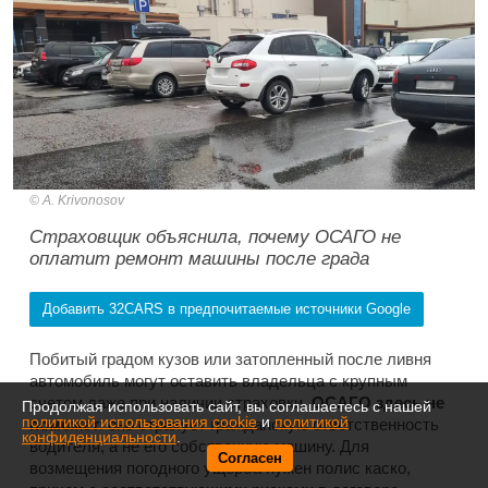
A. Krivonosov
Страховщик объяснила, почему ОСАГО не
оплатит ремонт машины после града
Добавить 32CARS в предпочитаемые источники Google
Побитый градом кузов или затопленный после ливня
автомобиль могут оставить владельца с крупным
счетом даже при наличии страховки.
ОСАГО здесь не
Продолжая использовать сайт, вы соглашаетесь с нашей
политикой использования cookie
и
политикой
поможет
: оно страхует гражданскую ответственность
конфиденциальности
.
водителя, а не его собственную машину. Для
Согласен
возмещения погодного ущерба нужен полис каско,