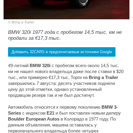
Bring a Trailer
BMW 320i 1977 года с пробегом 14,5 тыс. км не
продали за €17,3 тыс.
Добавить 32CARS в предпочитаемые источники Google
49-летний
BMW 320i
с пробегом всего около 14,5 тыс.
км не нашел нового владельца даже после ставки в $20
тыс., или примерно €17,3 тыс. Торги на
Bring a Trailer
завершились 7 августа: десять участников подняли
цену до этой отметки, однако установленный
продавцом резерв так и не был достигнут.
Автомобиль относится к первому поколению
BMW 3-
Series
с индексом
E21
и был поставлен новым дилеру
Boulder European Autos
в Колорадо в 1977 году. По
данным объявления, машина оставалась у
первоначального владельца более четырех