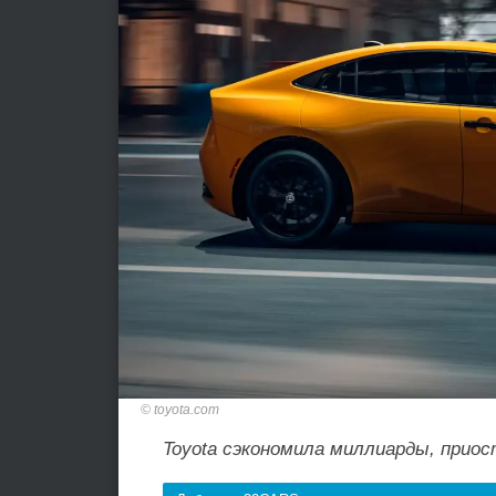
toyota.com
Toyota сэкономила миллиарды, прио