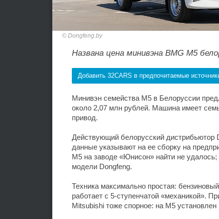
Dongfeng.by
Названа цена минивэна BMG M5 бело
Добавить 32CARS в предпочитаемые источник
Минивэн семейства M5 в Белоруссии предл
около 2,07 млн рублей. Машина имеет семь
привод.
Действующий белорусский дистрибьютор D
данные указывают на ее сборку на предп
M5 на заводе «Юнисон» найти не удалось;
модели Dongfeng.
Техника максимально простая: бензиновый 
работает с 5-ступенчатой «механикой». П
Mitsubishi тоже спорное: на M5 установлен 