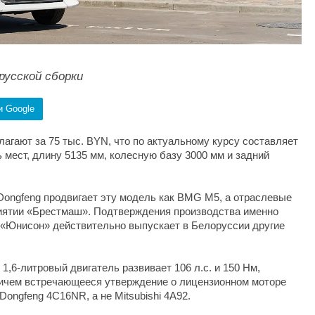
русской сборки
и Google
агают за 75 тыс. BYN, что по актуальному курсу составляет
 мест, длину 5135 мм, колесную базу 3000 мм и задний
ongfeng продвигает эту модель как BMG M5, а отраслевые
риятии «Брестмаш». Подтверждения производства именно
 «Юнисон» действительно выпускает в Белоруссии другие
1,6-литровый двигатель развивает 106 л.с. и 150 Нм,
ричем встречающееся утверждение о лицензионном моторе
Dongfeng 4C16NR, а не Mitsubishi 4A92.