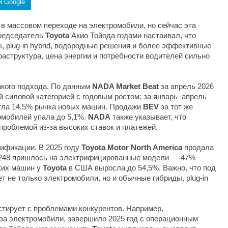
и Google
 в массовом переходе на электромобили, но сейчас эта
Председатель
Toyota
Акио Тойода годами настаивал, что
ды, plug-in hybrid, водородные решения и более эффективные
аструктура, цена энергии и потребности водителей сильно
акого подхода. По данным
NADA Market Beat
за апрель 2026
 силовой категорией с годовым ростом: за январь–апрель
игла 14,5% рынка новых машин. Продажи
BEV
за тот же
омобилей упала до 5,1%.
NADA
также указывает, что
проблемой из-за высоких ставок и платежей.
рификации. В 2025 году
Toyota Motor North America
продала
3 248 пришлось на электрифицированные модели — 47%
аких машин у
Toyota
в США выросла до 54,5%. Важно, что под
 не только электромобили, но и обычные гибриды, plug-in
тирует с проблемами конкурентов. Например,
 за электромобили, завершило 2025 год с операционным