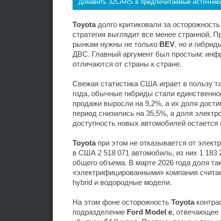
Добавить 32CARS в предпочитаемые источник
Toyota
долго критиковали за осторожность
стратегия выглядит все менее странной. 
рынкам нужны не только
BEV
, но и гибри
ДВС. Главный аргумент был простым: инфр
отличаются от страны к стране.
Свежая статистика США играет в пользу т
года, обычные гибриды стали единственной
продажи выросли на 9,2%, а их доля дост
период снизились на 35,5%, а доля электр
доступность новых автомобилей остается 
Toyota
при этом не отказывается от элект
в США 2 518 071 автомобиль, из них 1 18
общего объема. В марте 2026 года доля т
«электрифицированными» компания считает
hybrid и водородные модели.
На этом фоне осторожность
Toyota
контрас
подразделение
Ford Model e
, отвечающее