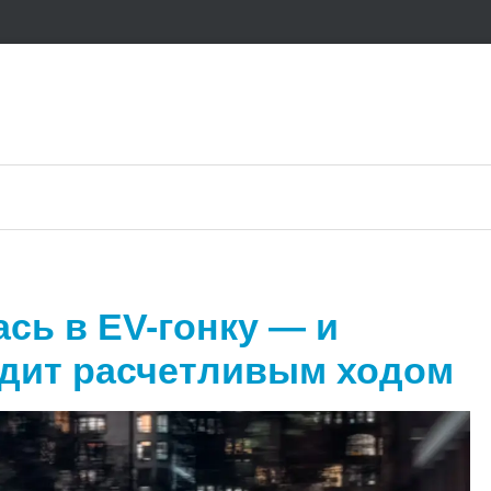
ась в EV-гонку — и
ядит расчетливым ходом