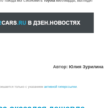
что Тойода мог сэкономить
Toyota
миллиарды, выглядит
Автор:
Юлия Зурилина
зрешается только с указанием
активной гиперссылки
.