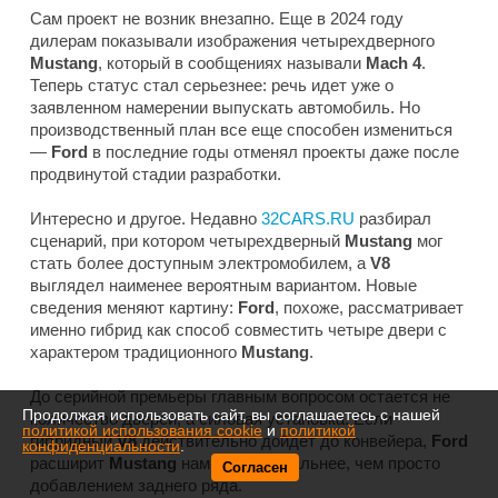
Сам проект не возник внезапно. Еще в 2024 году
дилерам показывали изображения четырехдверного
Mustang
, который в сообщениях называли
Mach 4
.
Теперь статус стал серьезнее: речь идет уже о
заявленном намерении выпускать автомобиль. Но
производственный план все еще способен измениться
—
Ford
в последние годы отменял проекты даже после
продвинутой стадии разработки.
Интересно и другое. Недавно
32CARS.RU
разбирал
сценарий, при котором четырехдверный
Mustang
мог
стать более доступным электромобилем, а
V8
выглядел наименее вероятным вариантом. Новые
сведения меняют картину:
Ford
, похоже, рассматривает
именно гибрид как способ совместить четыре двери с
характером традиционного
Mustang
.
До серийной премьеры главным вопросом остается не
Продолжая использовать сайт, вы соглашаетесь с нашей
количество дверей, а силовая установка. Если
политикой использования cookie
и
политикой
гибридный
V8
действительно дойдет до конвейера,
Ford
конфиденциальности
.
расширит
Mustang
намного радикальнее, чем просто
Согласен
добавлением заднего ряда.