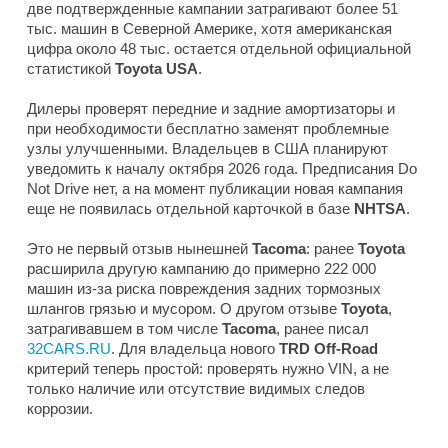
две подтвержденные кампании затрагивают более 51
тыс. машин в Северной Америке, хотя американская
цифра около 48 тыс. остается отдельной официальной
статистикой
Toyota USA
.
Дилеры проверят передние и задние амортизаторы и
при необходимости бесплатно заменят проблемные
узлы улучшенными. Владельцев в США планируют
уведомить к началу октября 2026 года. Предписания Do
Not Drive нет, а на момент публикации новая кампания
еще не появилась отдельной карточкой в базе
NHTSA
.
Это не первый отзыв нынешней
Tacoma
: ранее
Toyota
расширила другую кампанию до примерно 222 000
машин из-за риска повреждения задних тормозных
шлангов грязью и мусором. О другом отзыве
Toyota
,
затрагивавшем в том числе
Tacoma
, ранее писал
32CARS.RU
. Для владельца нового
TRD Off-Road
критерий теперь простой: проверять нужно VIN, а не
только наличие или отсутствие видимых следов
коррозии.