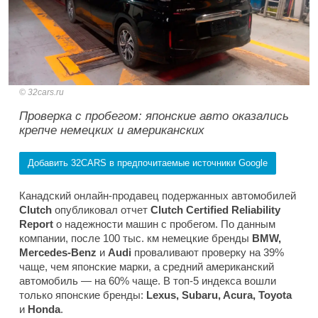
32cars.ru
Проверка с пробегом: японские авто оказались
крепче немецких и американских
Добавить 32CARS в предпочитаемые источники Google
Канадский онлайн-продавец подержанных автомобилей
Clutch
опубликовал отчет
Clutch Certified Reliability
Report
о надежности машин с пробегом. По данным
компании, после 100 тыс. км немецкие бренды
BMW,
Mercedes-Benz
и
Audi
проваливают проверку на 39%
чаще, чем японские марки, а средний американский
автомобиль — на 60% чаще. В топ-5 индекса вошли
только японские бренды:
Lexus, Subaru, Acura, Toyota
и
Honda
.