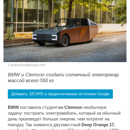
press.bmwgroup.com
BMW и Clemson создали солнечный электрокар
массой всего 550 кг
Добавить 32CARS в предпочитаемые источники Google
BMW
поставила студентам
Clemson
необычную
задачу: построить электромобиль, который за обычный
день произведет больше энергии, чем потратит на
поездку. Так появился двухместный
Deep Orange 17,