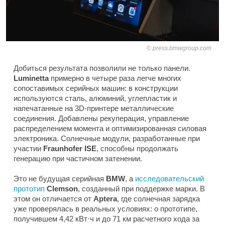
press.bmwgroup.com
Добиться результата позволили не только панели.
Luminetta
примерно в четыре раза легче многих
сопоставимых серийных машин: в конструкции
используются сталь, алюминий, углепластик и
напечатанные на 3D-принтере металлические
соединения. Добавлены рекуперация, управление
распределением момента и оптимизированная силовая
электроника. Солнечные модули, разработанные при
участии
Fraunhofer ISE
, способны продолжать
генерацию при частичном затенении.
Это не будущая серийная
BMW
, а
исследовательский
прототип
Clemson
, созданный при поддержке марки. В
этом он отличается от
Aptera
, где солнечная зарядка
уже проверялась в реальных условиях: о прототипе,
получившем 4,42 кВт·ч и до 71 км расчетного хода за