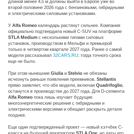
длиной менее 4,5 м должны выйти в Европе уже во
второй половине 2026 года с бензиновыми, гибридными
и электрическими силовыми установками.
У
Alfa Romeo
календарь растянут сильнее. Компания
официально подтвердила новый C-SUV на платформе
STLA Medium
с несколькими типами силовых
установок, производством в Мельфи и премьерой
только в четвертом квартале 2027 года. Ранее о самой
модели рассказывал
32CARS.RU
; тогда точного срока
еще не было.
При этом нынешние
Giulia
и
Stelvio
не обязаны
исчезнуть раньше появления преемников.
Stellantis
прямо заявляет, что обе модели, включая
Quadrifoglio
,
останутся в производстве до 2027 года. Для D-сегмента
Alfa Romeo
пока лишь изучает будущие
многоэнергетические решения с гибридными и
электрическими версиями и обещает раскрыть детали
позднее.
Еще один подтвержденный проект — новый хэтчбек C-
класса на будущей архитектуре
STLA One
, но даты его