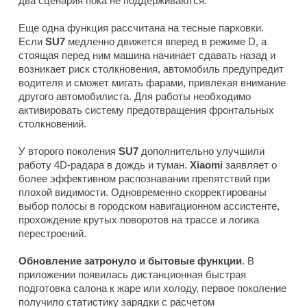
два сценария пока не поддерживаются.
Еще одна функция рассчитана на тесные парковки.
Если
SU7
медленно движется вперед в режиме D, а
стоящая перед ним машина начинает сдавать назад и
возникает риск столкновения, автомобиль предупредит
водителя и сможет мигать фарами, привлекая внимание
другого автомобилиста. Для работы необходимо
активировать систему предотвращения фронтальных
столкновений.
У второго поколения
SU7
дополнительно улучшили
работу 4D-радара в дождь и туман.
Xiaomi
заявляет о
более эффективном распознавании препятствий при
плохой видимости. Одновременно скорректированы
выбор полосы в городском навигационном ассистенте,
прохождение крутых поворотов на трассе и логика
перестроений.
Обновление затронуло и бытовые функции
. В
приложении появилась дистанционная быстрая
подготовка салона к жаре или холоду, первое поколение
получило статистику зарядки с расчетом