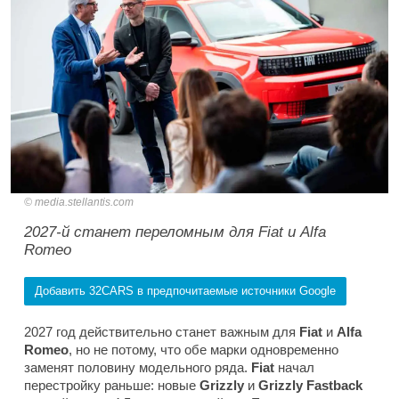
media.stellantis.com
2027-й станет переломным для Fiat и Alfa
Romeo
Добавить 32CARS в предпочитаемые источники Google
2027 год действительно станет важным для
Fiat
и
Alfa
Romeo
, но не потому, что обе марки одновременно
заменят половину модельного ряда.
Fiat
начал
перестройку раньше: новые
Grizzly
и
Grizzly Fastback