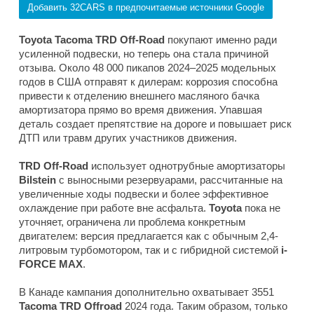
Добавить 32CARS в предпочитаемые источники Google
Toyota Tacoma TRD Off-Road
покупают именно ради
усиленной подвески, но теперь она стала причиной
отзыва. Около 48 000 пикапов 2024–2025 модельных
годов в США отправят к дилерам: коррозия способна
привести к отделению внешнего масляного бачка
амортизатора прямо во время движения. Упавшая
деталь создает препятствие на дороге и повышает риск
ДТП или травм других участников движения.
TRD Off-Road
использует однотрубные амортизаторы
Bilstein
с выносными резервуарами, рассчитанные на
увеличенные ходы подвески и более эффективное
охлаждение при работе вне асфальта.
Toyota
пока не
уточняет, ограничена ли проблема конкретным
двигателем: версия предлагается как с обычным 2,4-
литровым турбомотором, так и с гибридной системой
i-
FORCE MAX
.
В Канаде кампания дополнительно охватывает 3551
Tacoma TRD Offroad
2024 года. Таким образом, только