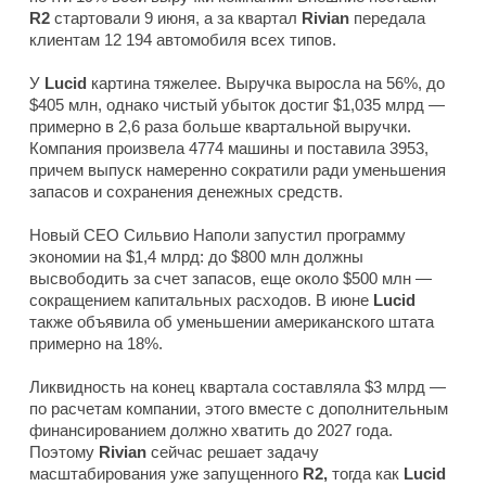
R2
стартовали 9 июня, а за квартал
Rivian
передала
клиентам 12 194 автомобиля всех типов.
У
Lucid
картина тяжелее. Выручка выросла на 56%, до
$405 млн, однако чистый убыток достиг $1,035 млрд —
примерно в 2,6 раза больше квартальной выручки.
Компания произвела 4774 машины и поставила 3953,
причем выпуск намеренно сократили ради уменьшения
запасов и сохранения денежных средств.
Новый CEO Сильвио Наполи запустил программу
экономии на $1,4 млрд: до $800 млн должны
высвободить за счет запасов, еще около $500 млн —
сокращением капитальных расходов. В июне
Lucid
также объявила об уменьшении американского штата
примерно на 18%.
Ликвидность на конец квартала составляла $3 млрд —
по расчетам компании, этого вместе с дополнительным
финансированием должно хватить до 2027 года.
Поэтому
Rivian
сейчас решает задачу
масштабирования уже запущенного
R2,
тогда как
Lucid