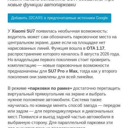
новые функции автопарковки
Добавить 32CARS в предпочитаемые источники Google
У
Xiaomi SU7
появилась необычная возможность:
водитель может сам обозначить парковочное место на
центральном экране, даже если на площадке нет
нарисованных линий. Функция вошла в
OTA 1.17
,
распространение которого началось 8 августа 2026 года.
Но владельцам первого поколения стоит проверить
комплектацию — новые парковочные возможности
предназначены для
SU7 Pro
и
Max,
тогда как у второго
поколения они заявлены для всей линейки.
В режиме
«парковки по рамке»
достаточно перетащить
виртуальный прямоугольник на экране и выбрать
нужное положение автомобиля. Система также
научилась по команде менять способ заезда — передом
или задом — для перпендикулярных и диагональных
мест. Появился и выезд задней частью автомобиля в
выбранную сторону. Для параллельной парковки эти