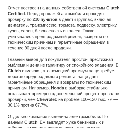
Отчет построен на данных собственной системы
Clutch
Certified
. Перед продажей автомобили проходят
проверку по
210 пунктов
в девяти группах, включая
двигатель, трансмиссию, тормоза, подвеску, электрику,
кузов, салон, безопасность и колеса. Также
учитывались предпродажный ремонт, возвраты по
техническим причинам и гарантийные обращения в
течение 90 дней после продажи.
Главный вывод для покупателя простой: престижная
эмблема и цена не гарантируют спокойного владения. В
Clutch
отмечают, что немецкий премиум чаще требует
дорогого предпродажного ремонта, чаще дает
гарантийные обращения и возвраты по техническим
причинам. Например,
Honda
в выборке стабильно
показывает примерно вдвое меньший процент провалов
проверки, чем
Chevrolet
: на пробеге 100–120 тыс. км —
30,1% против 67,7%.
Отдельно компания выделила электромобили. По
данным
Clutch
, EV выглядят хуже бензиновых и
гибридных машин в первые шесть лет, но этот