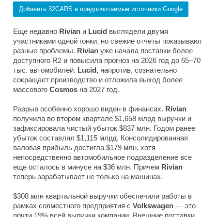
Добавить 32CARS в предпочитаемые источники Google
Еще недавно
Rivian
и
Lucid
выглядели двумя
участниками одной гонки, но свежие отчеты показывают
разные проблемы.
Rivian
уже начала поставки более
доступного R2 и повысила прогноз на 2026 год до 65–70
тыс. автомобилей.
Lucid,
напротив, сознательно
сокращает производство и отложила выход более
массового
Cosmos
на 2027 год.
Разрыв особенно хорошо виден в финансах.
Rivian
получила во втором квартале $1,658 млрд выручки и
зафиксировала чистый убыток $837 млн. Годом ранее
убыток составлял $1,115 млрд. Консолидированная
валовая прибыль достигла $179 млн, хотя
непосредственно автомобильное подразделение все
еще осталось в минусе на $36 млн. Причем
Rivian
теперь зарабатывает не только на машинах.
$308 млн квартальной выручки обеспечили работы в
рамках совместного предприятия с
Volkswagen
— это
почти 19% всей выручки компании. Внешние поставки