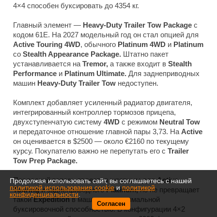
4×4 способен буксировать до 4354 кг.
Главный элемент —
Heavy-Duty Trailer Tow Package
с
кодом 61E. На 2027 модельный год он стал опцией для
Active Touring 4WD
, обычного
Platinum 4WD
и
Platinum
со
Stealth Appearance Package.
Штатно пакет
устанавливается на
Tremor,
а также входит в
Stealth
Performance
и
Platinum Ultimate.
Для заднеприводных
машин
Heavy-Duty Trailer Tow
недоступен.
Комплект добавляет усиленный радиатор двигателя,
интегрированный контроллер тормозов прицепа,
двухступенчатую систему
4WD
с режимом
Neutral Tow
и передаточное отношение главной пары 3,73. На
Active
он оценивается в $2500 — около €2160 по текущему
курсу. Покупателю важно не перепутать его с
Trailer
Tow Prep Package.
Последний теперь является штатным для
Active
Продолжая использовать сайт, вы соглашаетесь с нашей
политикой использования cookie
и
политикой
Touring
и заднеприводного
Platinum,
но не превращает
конфиденциальности
.
такой
Expedition
в машину с максимальной
Согласен
буксировочной способностью. В конфигурации 4×2