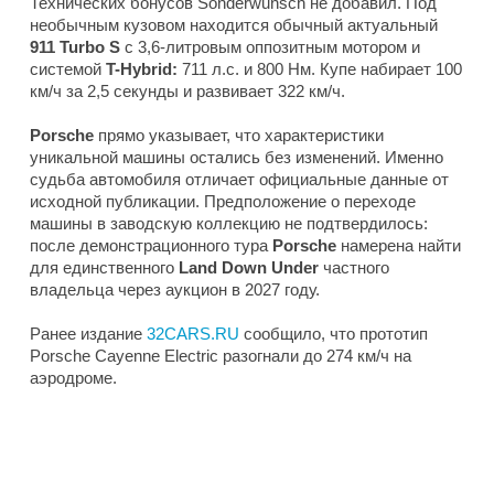
Технических бонусов Sonderwunsch не добавил. Под
необычным кузовом находится обычный актуальный
911 Turbo S
с 3,6-литровым оппозитным мотором и
системой
T-Hybrid:
711 л.с. и 800 Нм. Купе набирает 100
км/ч за 2,5 секунды и развивает 322 км/ч.
Porsche
прямо указывает, что характеристики
уникальной машины остались без изменений. Именно
судьба автомобиля отличает официальные данные от
исходной публикации. Предположение о переходе
машины в заводскую коллекцию не подтвердилось:
после демонстрационного тура
Porsche
намерена найти
для единственного
Land Down Under
частного
владельца через аукцион в 2027 году.
Ранее издание
32CARS.RU
сообщило, что прототип
Porsche Cayenne Electric разогнали до 274 км/ч на
аэродроме.