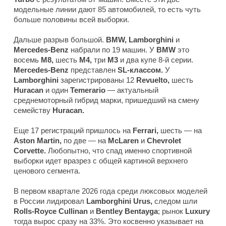
модельные линии дают 85 автомобилей, то есть чуть
больше половины всей выборки.
Дальше разрыв большой.
BMW, Lamborghini
и
Mercedes-Benz
набрали по 19 машин. У
BMW
это
восемь
M8,
шесть
M4,
три
M3
и два купе 8-й серии.
Mercedes-Benz
представлен
SL-классом.
У
Lamborghini
зарегистрированы 12
Revuelto,
шесть
Huracan
и один
Temerario
— актуальный
среднемоторный гибрид марки, пришедший на смену
семейству
Huracan.
Еще 17 регистраций пришлось на
Ferrari,
шесть — на
Aston Martin,
по две — на
McLaren
и
Chevrolet
Corvette.
Любопытно, что спад именно спортивной
выборки идет вразрез с общей картиной верхнего
ценового сегмента.
В первом квартале 2026 года среди люксовых моделей
в России лидировал
Lamborghini Urus,
следом шли
Rolls-Royce Cullinan
и
Bentley Bentayga
; рынок
Luxury
тогда вырос сразу на 33%. Это косвенно указывает на