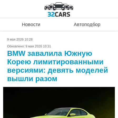
Новости
Автоподбор
9 мая 2026 10:28
Обновлено:
9 мая 2026 10:31
BMW завалила Южную
Корею лимитированными
версиями: девять моделей
вышли разом