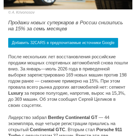
A. Krivonosov
Продажи новых суперкаров в России снизились
на 15% за семь месяцев
Добавить 32CARS в предпочитаемые источники Google
После нескольких лет восстановления российские
продажи мощных спортивных автомобилей снова пошли
вниз. За январь—июль 2026 года в приведенной
выборке зарегистрировано 169 новых машин против 198
годом ранее — снижение примерно на 15%. При этом
провала всего рынка дорогих автомобилей нет: сегмент
Luxury
за первое полугодие, напротив, вырос на 15,3%,
до 369 машин. Об этом сообщил Сергей Целиков в
своих соцсетях.
Лидерство забрал
Bentley Continental GT
— 44
экземпляра, еще четыре регистрации пришлись на
открытый
Continental GTC
. Вторым стал
Porsche 911
Turbo
с результатом 37 машин. Вместе эти две