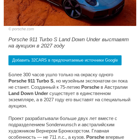
porsche.com
Porsche 911 Turbo S Land Down Under выставят
на аукцион в 2027 году
Добавить 32CARS в предпочитаемые источники Google
Более 300 часов ушло только на окраску одного
Porsche 911 Turbo S
, но музейным экспонатом он пока
не станет. Созданный к 75-летию
Porsche
в Австралии
Land Down Under
существует в единственном
экземпляре, а в 2027 году его выставят на специальный
аукцион.
Проект разрабатывали больше двух лет вместе с
подразделением Sonderwunsch и австралийским
художником Вернером Бронкхорстом. Главная
особенность — не 711 л.с., а кузов.
Porsche
впервые