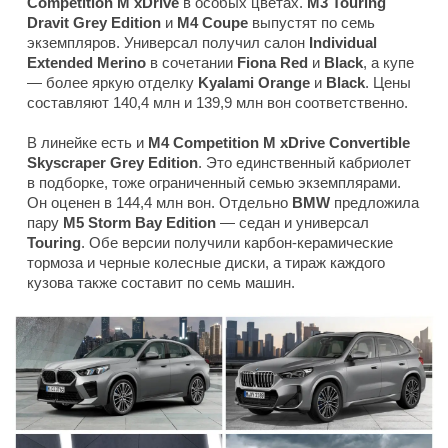
Competition M xDrive
в особых цветах.
M3 Touring
Dravit Grey Edition
и
M4 Coupe
выпустят по семь
экземпляров. Универсал получил салон
Individual
Extended Merino
в сочетании
Fiona Red
и
Black
, а купе
— более яркую отделку
Kyalami Orange
и
Black
. Цены
составляют 140,4 млн и 139,9 млн вон соответственно.
В линейке есть и
M4 Competition M xDrive Convertible
Skyscraper Grey Edition
. Это единственный кабриолет
в подборке, тоже ограниченный семью экземплярами.
Он оценен в 144,4 млн вон. Отдельно
BMW
предложила
пару
M5 Storm Bay Edition
— седан и универсал
Touring
. Обе версии получили карбон-керамические
тормоза и черные колесные диски, а тираж каждого
кузова также составит по семь машин.