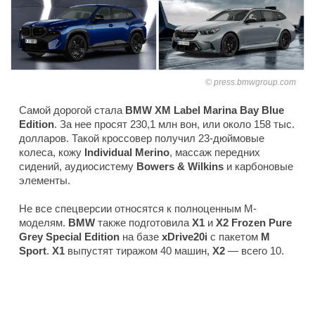
press.bmwgroup.com
Самой дорогой стала
BMW XM Label Marina Bay Blue
Edition
. За нее просят 230,1 млн вон, или около 158 тыс.
долларов. Такой кроссовер получил 23-дюймовые
колеса, кожу
Individual Merino
, массаж передних
сидений, аудиосистему
Bowers & Wilkins
и карбоновые
элементы.
Не все спецверсии относятся к полноценным M-
моделям.
BMW
также подготовила
X1
и
X2 Frozen Pure
Grey Special Edition
на базе
xDrive20i
с пакетом
M
Sport
.
X1
выпустят тиражом 40 машин,
X2
— всего 10.