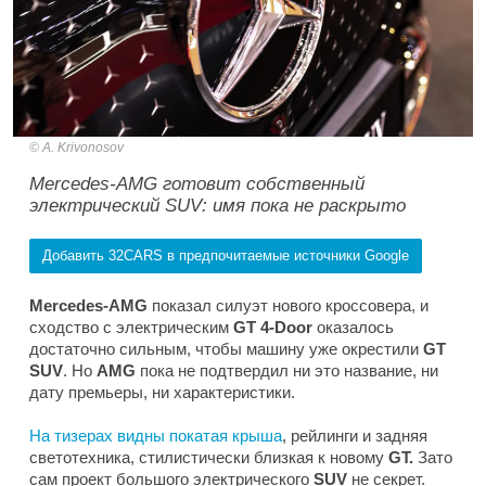
A. Krivonosov
Mercedes-AMG готовит собственный
электрический SUV: имя пока не раскрыто
Добавить 32CARS в предпочитаемые источники Google
Mercedes-AMG
показал силуэт нового кроссовера, и
сходство с электрическим
GT 4-Door
оказалось
достаточно сильным, чтобы машину уже окрестили
GT
SUV
. Но
AMG
пока не подтвердил ни это название, ни
дату премьеры, ни характеристики.
На тизерах видны покатая крыша
, рейлинги и задняя
светотехника, стилистически близкая к новому
GT.
Зато
сам проект большого электрического
SUV
не секрет.