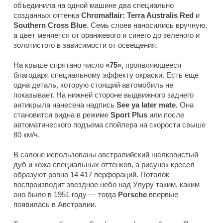
объединила на одной машине два специально
созданных оттенка
Chromaflair: Terra Australis Red
и
Southern
Cross Blue
. Семь слоев наносились вручную,
а цвет меняется от оранжевого и синего до зеленого и
золотистого в зависимости от освещения.
На крыше спрятано число
«75»,
проявляющееся
благодаря специальному эффекту окраски. Есть еще
одна деталь, которую стоящий автомобиль не
показывает. На нижней стороне выдвижного заднего
антикрыла нанесена надпись
See ya later mate.
Она
становится видна в режиме
Sport Plus
или после
автоматического подъема спойлера на скорости свыше
80 км/ч.
В салоне использованы австралийский шелковистый
дуб и кожа специальных оттенков, а рисунок кресел
образуют ровно 14 417 перфораций. Потолок
воспроизводит звездное небо над Улуру таким, каким
оно было в 1951 году — тогда
Porsche
впервые
появилась в Австралии.