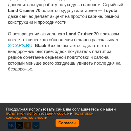
дополнительную работу по уходу за салоном. Серийный
Land Cruiser 70
остается куда утилитарнее —
Toyota
даже сейчас делает акцент на простой кабине, рамной
конструкции и проходимости.
О возвращении актуального
Land Cruiser 70
к заказам
после технического обновления недавно рассказывал
32CARS.RU
.
Black Box
не пытается сделать этот
внедорожник быстрее: здесь покупатель платит за
редкое сочетание серьезной подготовки и салона,
который меньше всего ожидаешь увидеть после дня на
бездорожье.
Продолжая использовать сайт, вы соглашаетесь с нашей
Автор:
Юлия Зурилина
политикой использования cookie
и
политикой
конфиденциальности
.
Согласен