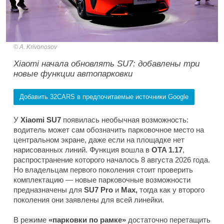
A. Krivonosov
Xiaomi начала обновлять SU7: добавлены три
новые функции автопарковки
Добавить 32CARS в предпочитаемые источники Google
У
Xiaomi SU7
появилась необычная возможность:
водитель может сам обозначить парковочное место на
центральном экране, даже если на площадке нет
нарисованных линий. Функция вошла в
OTA 1.17
,
распространение которого началось 8 августа 2026 года.
Но владельцам первого поколения стоит проверить
комплектацию — новые парковочные возможности
предназначены для
SU7 Pro
и
Max,
тогда как у второго
поколения они заявлены для всей линейки.
В режиме
«парковки по рамке»
достаточно перетащить