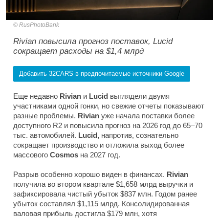
RusPhotoBank
Rivian повысила прогноз поставок, Lucid
сокращает расходы на $1,4 млрд
Добавить 32CARS в предпочитаемые источники Google
Еще недавно
Rivian
и
Lucid
выглядели двумя
участниками одной гонки, но свежие отчеты показывают
разные проблемы.
Rivian
уже начала поставки более
доступного R2 и повысила прогноз на 2026 год до 65–70
тыс. автомобилей.
Lucid,
напротив, сознательно
сокращает производство и отложила выход более
массового
Cosmos
на 2027 год.
Разрыв особенно хорошо виден в финансах.
Rivian
получила во втором квартале $1,658 млрд выручки и
зафиксировала чистый убыток $837 млн. Годом ранее
убыток составлял $1,115 млрд. Консолидированная
валовая прибыль достигла $179 млн, хотя