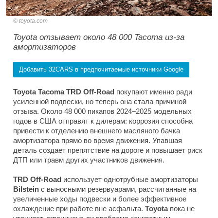
toyota.com
Toyota отзывает около 48 000 Tacoma из-за
амортизаторов
Добавить 32CARS в предпочитаемые источники Google
Toyota Tacoma TRD Off-Road
покупают именно ради
усиленной подвески, но теперь она стала причиной
отзыва. Около 48 000 пикапов 2024–2025 модельных
годов в США отправят к дилерам: коррозия способна
привести к отделению внешнего масляного бачка
амортизатора прямо во время движения. Упавшая
деталь создает препятствие на дороге и повышает риск
ДТП или травм других участников движения.
TRD Off-Road
использует однотрубные амортизаторы
Bilstein
с выносными резервуарами, рассчитанные на
увеличенные ходы подвески и более эффективное
охлаждение при работе вне асфальта.
Toyota
пока не