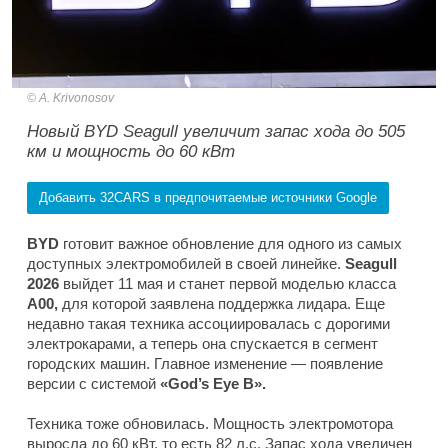
A. Krivonosov
Новый BYD Seagull увеличит запас хода до 505
км и мощность до 60 кВт
Добавить 32CARS в предпочитаемые источники Google
BYD
готовит важное обновление для одного из самых
доступных электромобилей в своей линейке.
Seagull
2026
выйдет 11 мая и станет первой моделью класса
A00,
для которой заявлена поддержка лидара. Еще
недавно такая техника ассоциировалась с дорогими
электрокарами, а теперь она спускается в сегмент
городских машин. Главное изменение — появление
версии с системой
«God’s Eye B».
Техника тоже обновилась. Мощность электромотора
выросла до 60 кВт, то есть 82 л.с. Запас хода увеличен