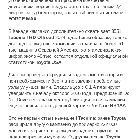
уточняет, ограничена ли проблема конкретным
двигателем: версия предлагается как с обычным 2,4-
литровым турбомотором, так и с гибридной системой
i-
FORCE MAX
.
В Канаде кампания дополнительно охватывает 3551
Tacoma TRD Offroad
2024 года. Таким образом, только
две подтвержденные кампании затрагивают более 51
тыс. машин в Северной Америке, хотя американская
цифра около 48 тыс. остается отдельной официальной
статистикой
Toyota USA
.
Дилеры проверят передние и задние амортизаторы и
при необходимости бесплатно заменят проблемные
узлы улучшенными. Владельцев в США планируют
уведомить к началу октября 2026 года. Предписания Do
Not Drive нет, а на момент публикации новая кампания
еще не появилась отдельной карточкой в базе
NHTSA
.
Это не первый отзыв нынешней
Tacoma
: ранее
Toyota
расширила другую кампанию до примерно 222 000
машин из-за риска повреждения задних тормозных
шлангов грязью и мусором. О другом отзыве
Toyota
,