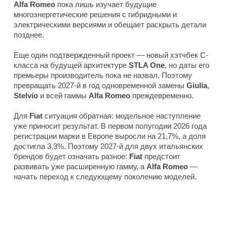
Alfa Romeo
пока лишь изучает будущие
многоэнергетические решения с гибридными и
электрическими версиями и обещает раскрыть детали
позднее.
Еще один подтвержденный проект — новый хэтчбек C-
класса на будущей архитектуре
STLA One
, но даты его
премьеры производитель пока не назвал. Поэтому
превращать 2027-й в год одновременной замены
Giulia
,
Stelvio
и всей гаммы
Alfa Romeo
преждевременно.
Для
Fiat
ситуация обратная: модельное наступление
уже приносит результат. В первом полугодии 2026 года
регистрации марки в Европе выросли на 21,7%, а доля
достигла 3,3%. Поэтому 2027-й для двух итальянских
брендов будет означать разное:
Fiat
предстоит
развивать уже расширенную гамму, а
Alfa Romeo
—
начать переход к следующему поколению моделей.