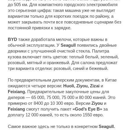
до 505 км. Для компактного городского электромобиля
это серьезная цифра: такая машина уже не выглядит
вариантом только для коротких поездок по району, а
может закрывать почти все повседневные сценарии без
постоянной привязки к зарядке.
BYD
также доработала мелочи, которые важны в
обычной эксплуатации. У
Seagull
появились двойные
дворники с улучшенной очисткой стекла. Палитра
кузова включает пять цветов: теплый белый, зеленый,
розовый, мятный и оранжевый. Для салона предложат
три варианта отделки: розовый, синий и бежевый.
По предварительным дилерским документам, в Китае
ожидаются четыре версии:
Huoli, Ziyou, Zizai
и
Feixiang.
Предварительные закупочные цены для
дилеров — 65 000, 75 000, 75 000 и 80 000 юаней. Это
примерно от 8400 до 10 300 евро. Версии
Ziyou
и
Feixiang
смогут получить пакет
«God’s Eye B»
за
доплату 12 000 юаней, то есть около 1550 евро.
Самое важное здесь не только в конкретном
Seagull.