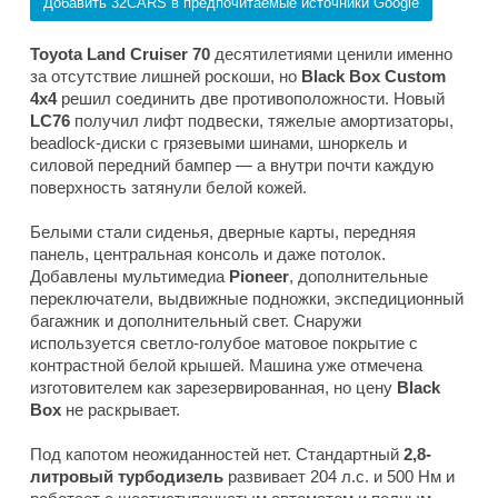
Добавить 32CARS в предпочитаемые источники Google
Toyota Land Cruiser 70
десятилетиями ценили именно
за отсутствие лишней роскоши, но
Black Box Custom
4x4
решил соединить две противоположности. Новый
LC76
получил лифт подвески, тяжелые амортизаторы,
beadlock-диски с грязевыми шинами, шноркель и
силовой передний бампер — а внутри почти каждую
поверхность затянули белой кожей.
Белыми стали сиденья, дверные карты, передняя
панель, центральная консоль и даже потолок.
Добавлены мультимедиа
Pioneer
, дополнительные
переключатели, выдвижные подножки, экспедиционный
багажник и дополнительный свет. Снаружи
используется светло-голубое матовое покрытие с
контрастной белой крышей. Машина уже отмечена
изготовителем как зарезервированная, но цену
Black
Box
не раскрывает.
Под капотом неожиданностей нет. Стандартный
2,8-
литровый турбодизель
развивает 204 л.с. и 500 Нм и