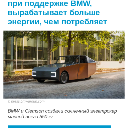
при поддержке BMW,
вырабатывает больше
энергии, чем потребляет
press.bmwgroup.com
BMW и Clemson создали солнечный электрокар
массой всего 550 кг