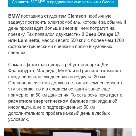
Добавить 32CARS в предпочитаемые источники Google
BMW
поставила студентам
Clemson
необычную
задачу: построить электромобиль, который за обычный
день произведет больше энергии, чем потратит на
поездку. Так появился двухместный
Deep Orange 17,
или Luminetta
, массой всего 550 кг и с более чем 1700
фотоэлектрическими ячейками прямо в кузовных
панелях.
Самая эффектная цифра требует оговорки. Для
Франкфурта, Мадрида, Мумбаи и Гринвилла команда
смоделировала ежедневную поездку на 20 км.
Солнечная система должна не только компенсировать
эту энергию, но и в среднем оставить запас еще
примерно на 50 км движения. То есть речь пока идет о
расчетном энергетическом балансе
при заданной
инсоляции, а не о подтвержденных 50 км
дополнительного пробега каждый день в любых
условиях.