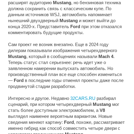
расширят аудиторию
Mustang
, но бензиновая техника
должна сохранить связь с классическим купе. По
данным источников
WSJ
, автомобиль напоминает
нынешний двухдверный
Mustang
и может выйти до
конца 2020-х. Представитель
Ford
при этом отказался
комментировать будущие продукты.
Сам проект не возник внезапно. Еще в 2024 году
дилерам показывали изображения четырехдверного
Mustang
, который в сообщениях называли
Mach 4
.
Теперь статус стал серьезнее: речь идет уже о
заявленном намерении выпускать автомобиль. Но
производственный план все еще способен измениться
—
Ford
в последние годы отменял проекты даже после
продвинутой стадии разработки.
Интересно и другое. Недавно
32CARS.RU
разбирал
сценарий, при котором четырехдверный
Mustang
мог
стать более доступным электромобилем, а
V8
выглядел наименее вероятным вариантом. Новые
сведения меняют картину:
Ford
, похоже, рассматривает
именно гибрид как способ совместить четыре двери с