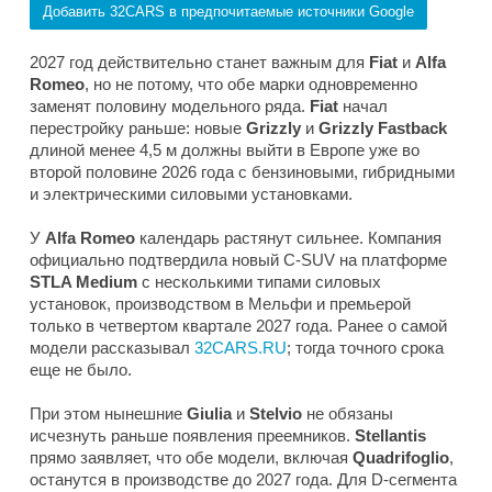
Добавить 32CARS в предпочитаемые источники Google
2027 год действительно станет важным для
Fiat
и
Alfa
Romeo
, но не потому, что обе марки одновременно
заменят половину модельного ряда.
Fiat
начал
перестройку раньше: новые
Grizzly
и
Grizzly Fastback
длиной менее 4,5 м должны выйти в Европе уже во
второй половине 2026 года с бензиновыми, гибридными
и электрическими силовыми установками.
У
Alfa Romeo
календарь растянут сильнее. Компания
официально подтвердила новый C-SUV на платформе
STLA Medium
с несколькими типами силовых
установок, производством в Мельфи и премьерой
только в четвертом квартале 2027 года. Ранее о самой
модели рассказывал
32CARS.RU
; тогда точного срока
еще не было.
При этом нынешние
Giulia
и
Stelvio
не обязаны
исчезнуть раньше появления преемников.
Stellantis
прямо заявляет, что обе модели, включая
Quadrifoglio
,
останутся в производстве до 2027 года. Для D-сегмента