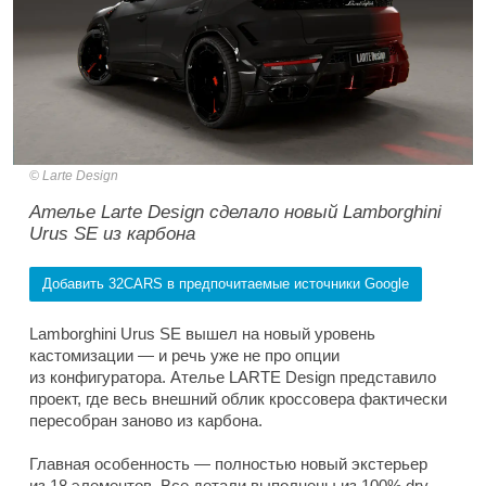
Larte Design
Ателье Larte Design сделало новый Lamborghini
Urus SE из карбона
Добавить 32CARS в предпочитаемые источники Google
Lamborghini Urus SE вышел на новый уровень
кастомизации — и речь уже не про опции
из конфигуратора. Ателье LARTE Design представило
проект, где весь внешний облик кроссовера фактически
пересобран заново из карбона.
Главная особенность — полностью новый экстерьер
из 18 элементов. Все детали выполнены из 100% dry