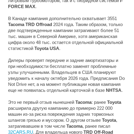
литровым турбомотором, так и с гибридной системой
i-
FORCE MAX
.
В Канаде кампания дополнительно охватывает 3551
Tacoma TRD Offroad
2024 года. Таким образом, только
две подтвержденные кампании затрагивают более 51
тыс. машин в Северной Америке, хотя американская
цифра около 48 тыс. остается отдельной официальной
статистикой
Toyota USA
.
Дилеры проверят передние и задние амортизаторы и
при необходимости бесплатно заменят проблемные
узлы улучшенными. Владельцев в США планируют
уведомить к началу октября 2026 года. Предписания Do
Not Drive нет, а на момент публикации новая кампания
еще не появилась отдельной карточкой в базе
NHTSA
.
Это не первый отзыв нынешней
Tacoma
: ранее
Toyota
расширила другую кампанию до примерно 222 000
машин из-за риска повреждения задних тормозных
шлангов грязью и мусором. О другом отзыве
Toyota
,
затрагивавшем в том числе
Tacoma
, ранее писал
32CARS.RU
. Для владельца нового
TRD Off-Road