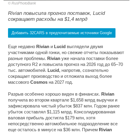
RusPhotoBank
Rivian повысила прогноз поставок, Lucid
сокращает расходы на $1,4 млрд
Добавить 32CARS в предпочитаемые источники Google
Еще недавно
Rivian
и
Lucid
выглядели двумя
участниками одной гонки, но свежие отчеты показывают
разные проблемы.
Rivian
уже начала поставки более
доступного R2 и повысила прогноз на 2026 год до 65–70
тыс. автомобилей.
Lucid,
напротив, сознательно
сокращает производство и отложила выход более
массового
Cosmos
на 2027 год.
Разрыв особенно хорошо виден в финансах.
Rivian
получила во втором квартале $1,658 млрд выручки и
зафиксировала чистый убыток $837 млн. Годом ранее
убыток составлял $1,115 млрд. Консолидированная
валовая прибыль достигла $179 млн, хотя
непосредственно автомобильное подразделение все
еще осталось в минусе на $36 млн. Причем
Rivian