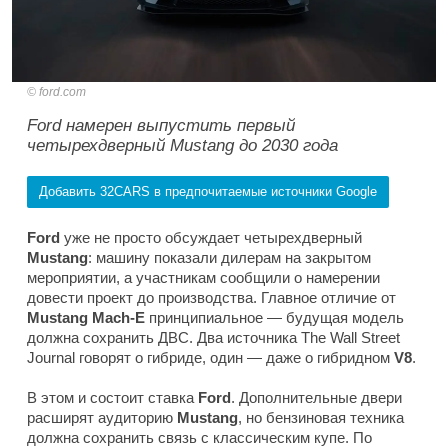
ford.com
Ford намерен выпустить первый
четырехдверный Mustang до 2030 года
Добавить 32CARS в предпочитаемые источники Google
Ford
уже не просто обсуждает четырехдверный
Mustang
: машину показали дилерам на закрытом
мероприятии, а участникам сообщили о намерении
довести проект до производства. Главное отличие от
Mustang Mach-E
принципиальное — будущая модель
должна сохранить ДВС. Два источника
The Wall Street
Journal
говорят о гибриде, один — даже о гибридном
V8
.
В этом и состоит ставка
Ford
. Дополнительные двери
расширят аудиторию
Mustang
, но бензиновая техника
должна сохранить связь с классическим купе. По