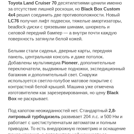
Toyota Land Cruiser 70
десятилетиями ценили именно
за отсутствие лишней роскоши, но
Black Box Custom
4x4
решил соединить две противоположности. Новый
LC76
получил лифт подвески, тяжелые амортизаторы,
beadlock-диски с грязевыми шинами, шноркель и
силовой передний бампер — а внутри почти каждую
поверхность затянули белой кожей.
Белыми стали сиденья, дверные карты, передняя
панель, центральная консоль и даже потолок.
Добавлены мультимедиа
Pioneer
, дополнительные
переключатели, выдвижные подножки, экспедиционный
багажник и дополнительный свет. Снаружи
используется светло-голубое матовое покрытие с
контрастной белой крышей. Машина уже отмечена
изготовителем как зарезервированная, но цену
Black
Box
не раскрывает.
Под капотом неожиданностей нет. Стандартный
2,8-
литровый турбодизель
развивает 204 л.с. и 500 Нм и
работает с шестиступенчатым автоматом и полным
приводом. То есть внедорожную геометрию и оснащение