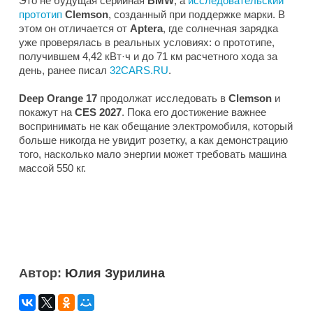
Это не будущая серийная
BMW
, а
исследовательский
прототип
Clemson
, созданный при поддержке марки. В
этом он отличается от
Aptera
, где солнечная зарядка
уже проверялась в реальных условиях: о прототипе,
получившем 4,42 кВт·ч и до 71 км расчетного хода за
день, ранее писал
32CARS.RU
.
Deep Orange 17
продолжат исследовать в
Clemson
и
покажут на
CES 2027
. Пока его достижение важнее
воспринимать не как обещание электромобиля, который
больше никогда не увидит розетку, а как демонстрацию
того, насколько мало энергии может требовать машина
массой 550 кг.
Автор:
Юлия Зурилина