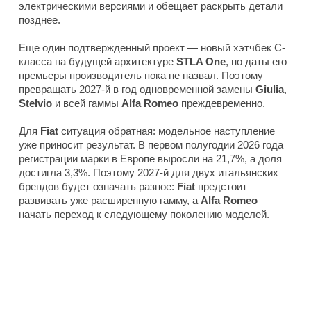
электрическими версиями и обещает раскрыть детали
позднее.
Еще один подтвержденный проект — новый хэтчбек C-
класса на будущей архитектуре
STLA One
, но даты его
премьеры производитель пока не назвал. Поэтому
превращать 2027-й в год одновременной замены
Giulia
,
Stelvio
и всей гаммы
Alfa Romeo
преждевременно.
Для
Fiat
ситуация обратная: модельное наступление
уже приносит результат. В первом полугодии 2026 года
регистрации марки в Европе выросли на 21,7%, а доля
достигла 3,3%. Поэтому 2027-й для двух итальянских
брендов будет означать разное:
Fiat
предстоит
развивать уже расширенную гамму, а
Alfa Romeo
—
начать переход к следующему поколению моделей.