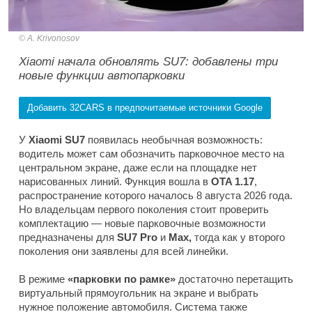
A. Krivonosov
Xiaomi начала обновлять SU7: добавлены три
новые функции автопарковки
Добавить 32CARS в предпочитаемые источники Google
У
Xiaomi SU7
появилась необычная возможность:
водитель может сам обозначить парковочное место на
центральном экране, даже если на площадке нет
нарисованных линий. Функция вошла в
OTA 1.17
,
распространение которого началось 8 августа 2026 года.
Но владельцам первого поколения стоит проверить
комплектацию — новые парковочные возможности
предназначены для
SU7 Pro
и
Max,
тогда как у второго
поколения они заявлены для всей линейки.
В режиме
«парковки по рамке»
достаточно перетащить
виртуальный прямоугольник на экране и выбрать
нужное положение автомобиля. Система также