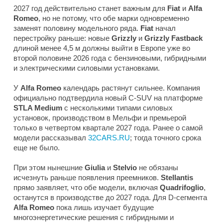
2027 год действительно станет важным для
Fiat
и
Alfa
Romeo
, но не потому, что обе марки одновременно
заменят половину модельного ряда.
Fiat
начал
перестройку раньше: новые
Grizzly
и
Grizzly Fastback
длиной менее 4,5 м должны выйти в Европе уже во
второй половине 2026 года с бензиновыми, гибридными
и электрическими силовыми установками.
У
Alfa Romeo
календарь растянут сильнее. Компания
официально подтвердила новый C-SUV на платформе
STLA Medium
с несколькими типами силовых
установок, производством в Мельфи и премьерой
только в четвертом квартале 2027 года. Ранее о самой
модели рассказывал
32CARS.RU
; тогда точного срока
еще не было.
При этом нынешние
Giulia
и
Stelvio
не обязаны
исчезнуть раньше появления преемников.
Stellantis
прямо заявляет, что обе модели, включая
Quadrifoglio
,
останутся в производстве до 2027 года. Для D-сегмента
Alfa Romeo
пока лишь изучает будущие
многоэнергетические решения с гибридными и