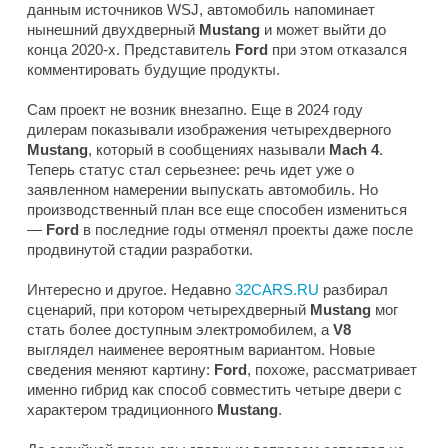
данным источников
WSJ
, автомобиль напоминает
нынешний двухдверный
Mustang
и может выйти до
конца 2020-х. Представитель
Ford
при этом отказался
комментировать будущие продукты.
Сам проект не возник внезапно. Еще в 2024 году
дилерам показывали изображения четырехдверного
Mustang
, который в сообщениях называли
Mach 4
.
Теперь статус стал серьезнее: речь идет уже о
заявленном намерении выпускать автомобиль. Но
производственный план все еще способен измениться
—
Ford
в последние годы отменял проекты даже после
продвинутой стадии разработки.
Интересно и другое. Недавно
32CARS.RU
разбирал
сценарий, при котором четырехдверный
Mustang
мог
стать более доступным электромобилем, а
V8
выглядел наименее вероятным вариантом. Новые
сведения меняют картину:
Ford
, похоже, рассматривает
именно гибрид как способ совместить четыре двери с
характером традиционного
Mustang
.