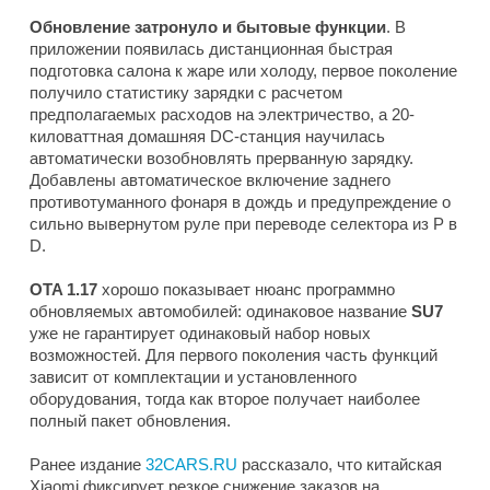
Обновление затронуло и бытовые функции
. В
приложении появилась дистанционная быстрая
подготовка салона к жаре или холоду, первое поколение
получило статистику зарядки с расчетом
предполагаемых расходов на электричество, а 20-
киловаттная домашняя DC-станция научилась
автоматически возобновлять прерванную зарядку.
Добавлены автоматическое включение заднего
противотуманного фонаря в дождь и предупреждение о
сильно вывернутом руле при переводе селектора из P в
D.
OTA 1.17
хорошо показывает нюанс программно
обновляемых автомобилей: одинаковое название
SU7
уже не гарантирует одинаковый набор новых
возможностей. Для первого поколения часть функций
зависит от комплектации и установленного
оборудования, тогда как второе получает наиболее
полный пакет обновления.
Ранее издание
32CARS.RU
рассказало, что китайская
Xiaomi фиксирует резкое снижение заказов на