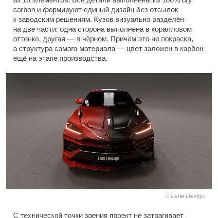
carbon и формируют единый дизайн без отсылок
к заводским решениям. Кузов визуально разделён
на две части: одна сторона выполнена в коралловом
оттенке, другая — в чёрном. Причём это не покраска,
а структура самого материала — цвет заложен в карбон
ещё на этапе производства.
Larte Design
С технической точки зрения проект не затрагивает