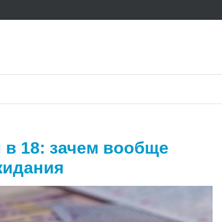
л в 18: зачем вообще
жидания