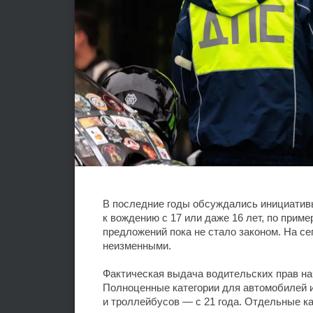
В последние годы обсуждались инициативы
к вождению с 17 или даже 16 лет, по прим
предложений пока не стало законом. На с
неизменными.
Фактическая выдача водительских прав нач
Полноценные категории для автомобилей и
и троллейбусов — с 21 года. Отдельные ка