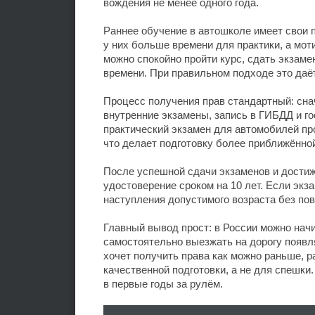
вождения не менее одного года.
Раннее обучение в автошколе имеет свои
у них больше времени для практики, а моти
можно спокойно пройти курс, сдать экзаме
времени. При правильном подходе это даёт
Процесс получения прав стандартный: сна
внутренние экзамены, запись в ГИБДД и го
практический экзамен для автомобилей п
что делает подготовку более приближённой
После успешной сдачи экзаменов и достиж
удостоверение сроком на 10 лет. Если эк
наступления допустимого возраста без пов
Главный вывод прост: в России можно начи
самостоятельно выезжать на дорогу появля
хочет получить права как можно раньше, р
качественной подготовки, а не для спешки
в первые годы за рулём.