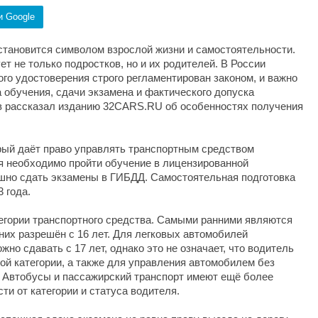
и Google
становится символом взрослой жизни и самостоятельности.
т не только подростков, но и их родителей. В России
го удостоверения строго регламентирован законом, и важно
 обучения, сдачи экзамена и фактического допуска
в рассказал изданию 32CARS.RU об особенностях получения
рый даёт право управлять транспортным средством
ия необходимо пройти обучение в лицензированной
шно сдать экзамены в ГИБДД. Самостоятельная подготовка
 года.
тегории транспортного средства. Самыми ранними являются
них разрешён с 16 лет. Для легковых автомобилей
но сдавать с 17 лет, однако это не означает, что водитель
ой категории, а также для управления автомобилем без
т. Автобусы и пассажирский транспорт имеют ещё более
сти от категории и статуса водителя.