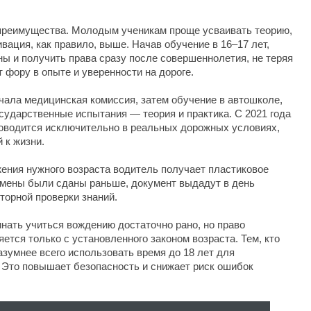
 преимущества. Молодым ученикам проще усваивать теорию,
вация, как правило, выше. Начав обучение в 16–17 лет,
ны и получить права сразу после совершеннолетия, не теряя
 фору в опыте и уверенности на дороге.
чала медицинская комиссия, затем обучение в автошколе,
сударственные испытания — теория и практика. С 2021 года
роводится исключительно в реальных дорожных условиях,
 к жизни.
ения нужного возраста водитель получает пластиковое
замены были сданы раньше, документ выдадут в день
торной проверки знаний.
нать учиться вождению достаточно рано, но право
ется только с установленного законом возраста. Тем, кто
азумнее всего использовать время до 18 лет для
. Это повышает безопасность и снижает риск ошибок