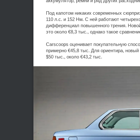
аккумулятор, ремни и ряд других расходни
Под капотом никаких современных сюрпри
110 л.с. и 152 Нм. С ней работают четыре
дифференциал повышенного трения. Новой
это около €8,3 тыс., однако такое сравнен
Carscoops оценивает покупательную способ
примерно €45,8 тыс. Для ориентира, новый
$50 тыс., около €43,2 тыс.