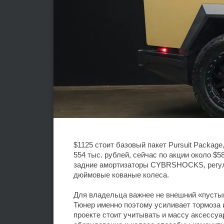
$1125 стоит базовый пакет Pursuit Package,
554 тыс. рублей, сейчас по акции около $5
задние амортизаторы CYBRSHOCKS, регули
дюймовые кованые колеса.
Для владельца важнее не внешний «пустын
Тюнер именно поэтому усиливает тормоза 
проекте стоит учитывать и массу аксессуа