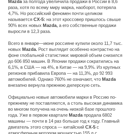
Mazda
за полгода увеличила продажи в России в 8,6
раза, хотя по всему миру марка, наоборот, потеряла
4,7%. Но российский феномен почти целиком
называется
CX-5:
на этот кроссовер пришлось свыше
90% всех новых
Mazda,
а его собственные продажи
выросли в 12,3 раза.
Всего в январе—июне россияне купили около 11,7 тыс.
новых
Mazda.
Рост выглядит особенно контрастно на
фоне глобальной статистики: мировой объем снизился
до 606 850 машин. В Японии продажи сократились на
6,1%, в США — на 4%, в Китае — на 9,9%. Из крупных
регионов прибавила Европа — на 11,3%, до 92 993
автомобилей. Однако 760% не означают, что
Mazda
внезапно вернула прежнюю дилерскую сеть.
Официально новые автомобили марки в Россию по-
прежнему не поставляются, а столь высокая динамика
во многом получена на очень низкой базе прошлого
года. Уже в первом квартале
Mazda
продала 6802
машины — почти в 14 раз больше год к году. Главный
двигатель этого спроса — китайский
CX-5
с
атмосферным мотором мощностью 155 л.с.