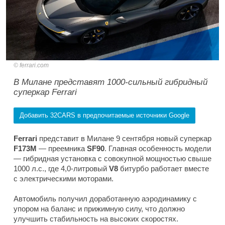
ferrari.com
В Милане представят 1000-сильный гибридный
суперкар Ferrari
Добавить 32CARS в предпочитаемые источники Google
Ferrari
представит в Милане 9 сентября новый суперкар
F173M
— преемника
SF90
. Главная особенность модели
— гибридная установка с совокупной мощностью свыше
1000 л.с., где 4,0-литровый
V8
битурбо работает вместе
с электрическими моторами.
Автомобиль получил доработанную аэродинамику с
упором на баланс и прижимную силу, что должно
улучшить стабильность на высоких скоростях.