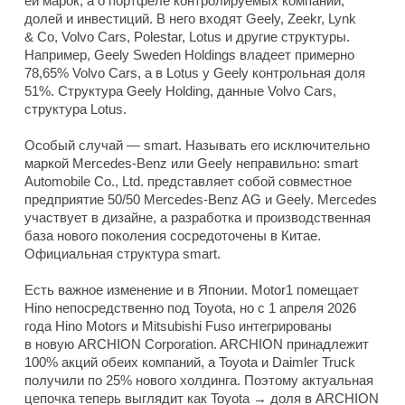
ей марок, а о портфеле контролируемых компаний,
долей и инвестиций. В него входят Geely, Zeekr, Lynk
& Co, Volvo Cars, Polestar, Lotus и другие структуры.
Например, Geely Sweden Holdings владеет примерно
78,65% Volvo Cars, а в Lotus у Geely контрольная доля
51%. Структура Geely Holding, данные Volvo Cars,
структура Lotus.
Особый случай — smart. Называть его исключительно
маркой Mercedes-Benz или Geely неправильно: smart
Automobile Co., Ltd. представляет собой совместное
предприятие 50/50 Mercedes-Benz AG и Geely. Mercedes
участвует в дизайне, а разработка и производственная
база нового поколения сосредоточены в Китае.
Официальная структура smart.
Есть важное изменение и в Японии. Motor1 помещает
Hino непосредственно под Toyota, но с 1 апреля 2026
года Hino Motors и Mitsubishi Fuso интегрированы
в новую ARCHION Corporation. ARCHION принадлежит
100% акций обеих компаний, а Toyota и Daimler Truck
получили по 25% нового холдинга. Поэтому актуальная
цепочка теперь выглядит как Toyota → доля в ARCHION