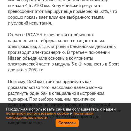
показал 4,5 л/100 км. Колумбийский результат
превосходит этот маршрут еще примерно на 52%, что
хорошо показывает влияние выбранного темпа
и условий испытания.
Схема e-POWER отличается от обычного
параллельного гибрида: колеса вращает только
электромотор, а 1,5-литровый бензиновый двигатель
производит электроэнергию. В третьем поколении
Nissan объединила основные компоненты
электрической части в модуль 5-в-1; мощность в Sport
достигает 205 л.с.
Поэтому 1980 км стоит воспринимать как
доказательство того, насколько далеко можно
растянуть один бак в специально выстроенном
сценарии. При выборе машины практичнее
ориентироваться на homologированный расход 4,4–
Продолжая использовать сайт, вы соглашаетесь с нашей
4,5 л/100 км и реальные маршруты вроде тасманийских
политикой использования cookie
и
политикой
1303 км, а не считать 2,8 л/100 км нормой для
конфиденциальности
.
ежедневной езды.
Согласен