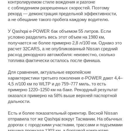
контролируемом стиле вождения и разгоне
с соблюдением разрешенных скоростей. Поэтому
рекорд — демонстрация предельной эффективности,
а не обещание такого пробега каждому водителю.
У Qashqai e-POWER бак объемом 55 литров. Если
условно разделить весь этот объем на 1980 км,
получается не более примерно 2,8 л/100 км. Однако это
расчет 32CARS, а не опубликованный Nissan средний
расход рекордного автомобиля: неизвестно, сколько
топлива фактически осталось после финиша.
Для сравнения, актуальные европейские
характеристики третьего поколения e-POWER дают 4,4–
4,5 л/100 км по WLTP и до 759–777 миль, то есть
примерно 1220–1250 км на баке. Рекордный результат
оказался примерно на 58% выше верхней паспортной
дальности.
Есть и более показательный ориентир. Весной Nissan
отправила тот же Qashqai вокруг Тасмании. На обычных
дорогах с городскими участками, трассами и подъемами
машина проехала 1303 км, а бортовой компьютер