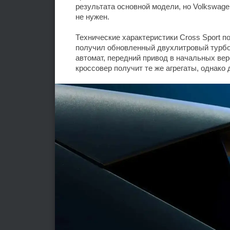
результата основной модели, но Volkswage
не нужен.
Технические характеристики Cross Sport п
получил обновленный двухлитровый турбо
автомат, передний привод в начальных вер
кроссовер получит те же агрегаты, однако