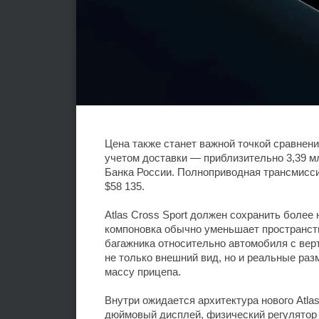
Цена также станет важной точкой сравнени
учетом доставки — приблизительно 3,39 
Банка России. Полноприводная трансмисси
$58 135.
Atlas Cross Sport должен сохранить более
компоновка обычно уменьшает пространст
багажника относительно автомобиля с вер
не только внешний вид, но и реальные раз
массу прицепа.
Внутри ожидается архитектура нового Atla
дюймовый дисплей, физический регулятор 