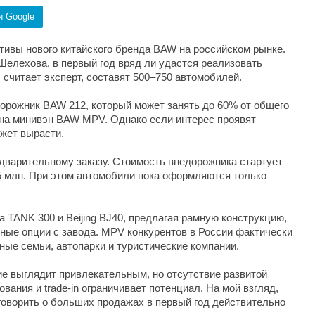
и Google
тивы нового китайского бренда BAW на российском рынке.
Шелехова, в первый год вряд ли удастся реализовать
считает эксперт, составят 500–750 автомобилей.
орожник BAW 212, который может занять до 60% от общего
на минивэн BAW MPV. Однако если интерес проявят
жет вырасти.
дварительному заказу. Стоимость внедорожника стартует
95 млн. При этом автомобили пока оформляются только
 TANK 300 и Beijing BJ40, предлагая рамную конструкцию,
ные опции с завода. MPV конкурентов в России фактически
ные семьи, автопарки и туристические компании.
е выглядит привлекательным, но отсутствие развитой
вания и trade-in ограничивает потенциал. На мой взгляд,
оворить о больших продажах в первый год действительно