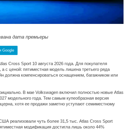
названа дата премьеры
и Google
las Cross Sport 10 августа 2026 года. Для покупателя
 а с ценой: пятиместная модель лишена третьего ряда
зайн должна компенсироваться оснащением, багажником или
ициально. В мае Volkswagen включил полностью новые Atlas
 2027 модельного года. Тем самым купеобразная версия
церна, хотя ее продажи заметно уступают семиместному
США реализовали чуть более 31,5 тыс. Atlas Cross Sport
 Пятиместная модификация достигла лишь около 44%