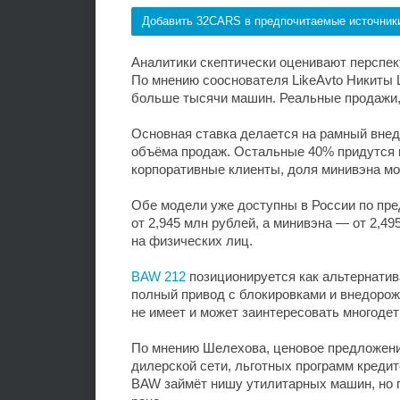
Добавить 32CARS в предпочитаемые источник
Аналитики скептически оценивают перспек
По мнению сооснователя LikeAvto Никиты 
больше тысячи машин. Реальные продажи, 
Основная ставка делается на рамный внед
объёма продаж. Остальные 40% придутся 
корпоративные клиенты, доля минивэна мо
Обе модели уже доступны в России по пре
от 2,945 млн рублей, а минивэна — от 2,4
на физических лиц.
BAW 212
позиционируется как альтернатива
полный привод с блокировками и внедорож
не имеет и может заинтересовать многодет
По мнению Шелехова, ценовое предложени
дилерской сети, льготных программ кредито
BAW займёт нишу утилитарных машин, но г