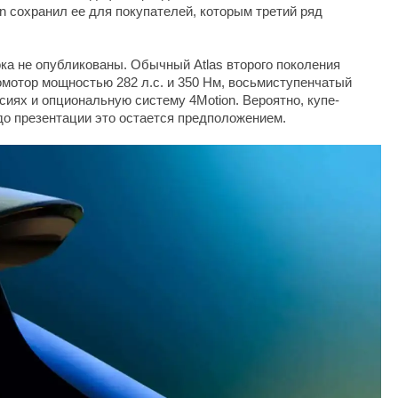
n сохранил ее для покупателей, которым третий ряд
ока не опубликованы. Обычный Atlas второго поколения
мотор мощностью 282 л.с. и 350 Нм, восьмиступенчатый
сиях и опциональную систему 4Motion. Вероятно, купе-
 до презентации это остается предположением.