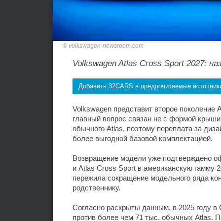
volkswagen-newsroom.com
Volkswagen Atlas Cross Sport 2027: 
Добавить 32CARS в предпочитаемые источник
Volkswagen представит второе поколение At
главный вопрос связан не с формой крыши,
обычного Atlas, поэтому переплата за ди
более выгодной базовой комплектацией.
Возвращение модели уже подтверждено оф
и Atlas Cross Sport в американскую гамму
пережила сокращение модельного ряда кон
родственнику.
Согласно раскрыты данным, в 2025 году в 
против более чем 71 тыс. обычных Atlas.