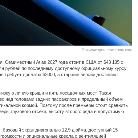
volkswagen-newsroom.com
я. Семиместный Atlas 2027 года стоит в США от $43 135 с
млн рублей по последнему доступному официальному курсу
я требует доплаты $2000, а старшие версии достигают
 низкую линию крыши и пять посадочных мест. Такая
во над головами задних пассажиров и предельный объем
тикальной кормой. Поэтому после премьеры стоит сравнить
меры грузового отсека, высоту второго ряда и допустимую
s: базовый экран диагональю 12,9 дюйма, доступный 15-
громкости и опциональные кресла с вентиляцией