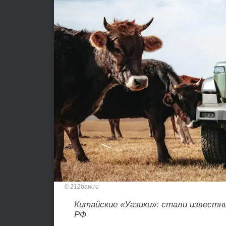
212baw.ru
Китайские «Уазики»: стали извест
РФ