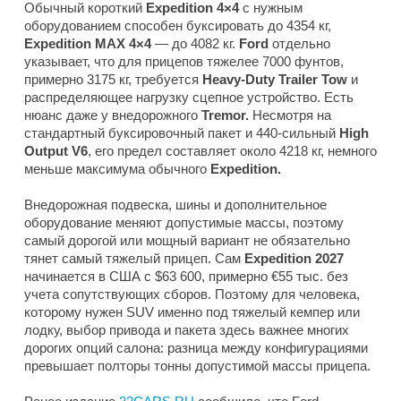
Обычный короткий
Expedition 4×4
с нужным
оборудованием способен буксировать до 4354 кг,
Expedition MAX 4×4
— до 4082 кг.
Ford
отдельно
указывает, что для прицепов тяжелее 7000 фунтов,
примерно 3175 кг, требуется
Heavy-Duty Trailer Tow
и
распределяющее нагрузку сцепное устройство. Есть
нюанс даже у внедорожного
Tremor.
Несмотря на
стандартный буксировочный пакет и 440-сильный
High
Output V6
, его предел составляет около 4218 кг, немного
меньше максимума обычного
Expedition.
Внедорожная подвеска, шины и дополнительное
оборудование меняют допустимые массы, поэтому
самый дорогой или мощный вариант не обязательно
тянет самый тяжелый прицеп. Сам
Expedition 2027
начинается в США с $63 600, примерно €55 тыс. без
учета сопутствующих сборов. Поэтому для человека,
которому нужен SUV именно под тяжелый кемпер или
лодку, выбор привода и пакета здесь важнее многих
дорогих опций салона: разница между конфигурациями
превышает полторы тонны допустимой массы прицепа.