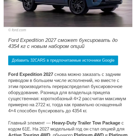
ford.com
Ford Expedition 2027 сможет буксировать до
4354 кг с новым набором опций
Добавить 32CARS в предпочитаемые источники Google
Ford Expedition 2027
снова можно заказать с задним
приводом в большем числе исполнений, но вместе с
этим производитель перераспределил буксировочное
оборудование. Разница для владельца прицепа
существенная: короткобазный 4×2 рассчитан максимум
примерно на 2722 кг, тогда как правильно оснащенный
4×4 способен буксировать до 4354 кг.
Главный элемент —
Heavy-Duty Trailer Tow Package
с
кодом 61E. На 2027 модельный год он стал опцией для
Active Touring 4WD
, обычного
Platinum 4WD
и
Platinum