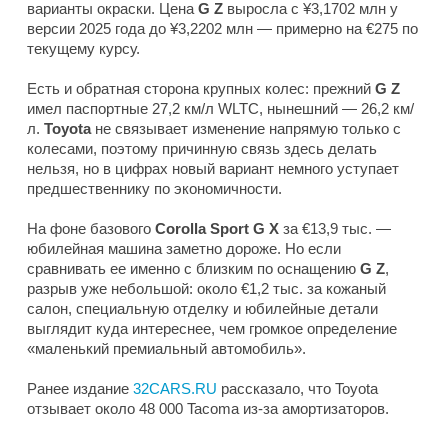
варианты окраски. Цена
G Z
выросла с ¥3,1702 млн у
версии 2025 года до ¥3,2202 млн — примерно на €275 по
текущему курсу.
Есть и обратная сторона крупных колес: прежний
G Z
имел паспортные 27,2 км/л WLTC, нынешний — 26,2 км/
л.
Toyota
не связывает изменение напрямую только с
колесами, поэтому причинную связь здесь делать
нельзя, но в цифрах новый вариант немного уступает
предшественнику по экономичности.
На фоне базового
Corolla Sport G X
за €13,9 тыс. —
юбилейная машина заметно дороже. Но если
сравнивать ее именно с близким по оснащению
G Z
,
разрыв уже небольшой: около €1,2 тыс. за кожаный
салон, специальную отделку и юбилейные детали
выглядит куда интереснее, чем громкое определение
«маленький премиальный автомобиль».
Ранее издание
32CARS.RU
рассказало, что Toyota
отзывает около 48 000 Tacoma из-за амортизаторов.