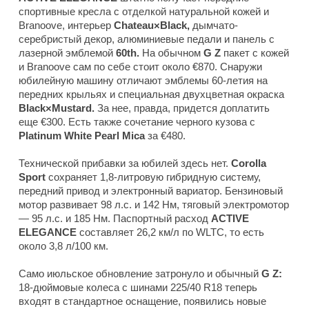
спортивные кресла с отделкой натуральной кожей и
Branoove, интерьер
Chateau×Black,
дымчато-
серебристый декор, алюминиевые педали и панель с
лазерной эмблемой
60th.
На обычном
G Z
пакет с кожей
и Branoove сам по себе стоит около €870. Снаружи
юбилейную машину отличают эмблемы 60-летия на
передних крыльях и специальная двухцветная окраска
Black×Mustard.
За нее, правда, придется доплатить
еще €300. Есть также сочетание черного кузова с
Platinum White Pearl Mica
за €480.
Технической прибавки за юбилей здесь нет.
Corolla
Sport
сохраняет 1,8-литровую гибридную систему,
передний привод и электронный вариатор. Бензиновый
мотор развивает 98 л.с. и 142 Нм, тяговый электромотор
— 95 л.с. и 185 Нм. Паспортный расход
ACTIVE
ELEGANCE
составляет 26,2 км/л по WLTC, то есть
около 3,8 л/100 км.
Само июльское обновление затронуло и обычный
G Z:
18-дюймовые колеса с шинами 225/40 R18 теперь
входят в стандартное оснащение, появились новые