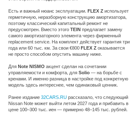
Есть и важный нюанс эксплуатации.
FLEX Z
использует
герметичную, неразборную конструкцию амортизатора,
поэтому классический капитальный ремонт не
предусмотрен. Вместо этого
TEIN
предлагает замену
самого амортизаторного элемента через фирменный
replacement service. На комплект действует гарантия три
года или 60 тыс. км. За свои €800
FLEX Z
оказывается
не просто способом опустить машину ниже.
Для
Note NISMO
акцент сделан на сочетании
управляемости и комфорта, для
Solio
— на борьбе с
кренами. И именно разница в настройке под конкретную
модель здесь интереснее, чем одинаковый ценник.
Ранее издание
32CARS.RU
рассказало, что следующий
Nissan Note может выйти летом 2027 года и прибавить в
цене 100–300 тыс. иен — примерно 48–145 тыс. рублей.