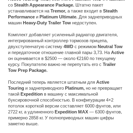
со
Stealth Appearance Package.
Штатно пакет
устанавливается на
Tremor,
а также входит в
Stealth
Performance
и
Platinum Ultimate.
Для заднеприводных
машин
Heavy-Duty Trailer Tow
недоступен.
Комплект добавляет усиленный радиатор двигателя,
интегрированный контроллер тормозов прицепа,
двухступенчатую систему
4WD
с режимом
Neutral Tow
и передаточное отношение главной пары 3,73. На
Active
он оценивается в $2500 — около €2160 по текущему
курсу. Покупателю важно не перепутать его с
Trailer
Tow Prep Package.
Последний теперь является штатным для
Active
Touring
и заднеприводного
Platinum,
но не превращает
такой
Expedition
в машину с максимальной
буксировочной способностью. В конфигурации 4×2
потолок короткой версии составляет 6000 фунтов, или
2722 кг, а удлиненного
Expedition MAX
— 6300 фунтов,
примерно 2858 кг. У полноприводных машин цифры
заметно выше.