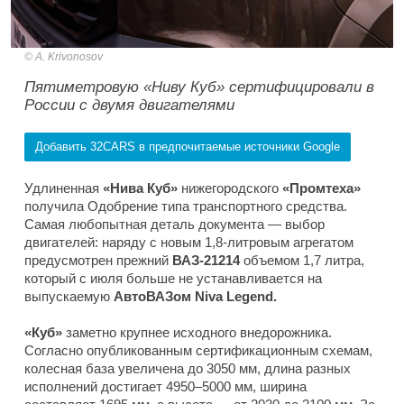
A. Krivonosov
Пятиметровую «Ниву Куб» сертифицировали в
России с двумя двигателями
Добавить 32CARS в предпочитаемые источники Google
Удлиненная
«Нива Куб»
нижегородского
«Промтеха»
получила Одобрение типа транспортного средства.
Самая любопытная деталь документа — выбор
двигателей: наряду с новым 1,8-литровым агрегатом
предусмотрен прежний
ВАЗ-21214
объемом 1,7 литра,
который с июля больше не устанавливается на
выпускаемую
АвтоВАЗом Niva Legend.
«Куб»
заметно крупнее исходного внедорожника.
Согласно опубликованным сертификационным схемам,
колесная база увеличена до 3050 мм, длина разных
исполнений достигает 4950–5000 мм, ширина