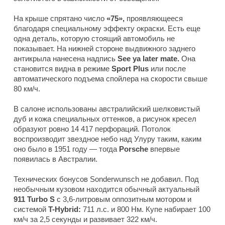
На крыше спрятано число
«75»,
проявляющееся
благодаря специальному эффекту окраски. Есть еще
одна деталь, которую стоящий автомобиль не
показывает. На нижней стороне выдвижного заднего
антикрыла нанесена надпись
See ya later mate.
Она
становится видна в режиме
Sport Plus
или после
автоматического подъема спойлера на скорости свыше
80 км/ч.
В салоне использованы австралийский шелковистый
дуб и кожа специальных оттенков, а рисунок кресел
образуют ровно 14 417 перфораций. Потолок
воспроизводит звездное небо над Улуру таким, каким
оно было в 1951 году — тогда
Porsche
впервые
появилась в Австралии.
Технических бонусов Sonderwunsch не добавил. Под
необычным кузовом находится обычный актуальный
911 Turbo S
с 3,6-литровым оппозитным мотором и
системой
T-Hybrid:
711 л.с. и 800 Нм. Купе набирает 100
км/ч за 2,5 секунды и развивает 322 км/ч.