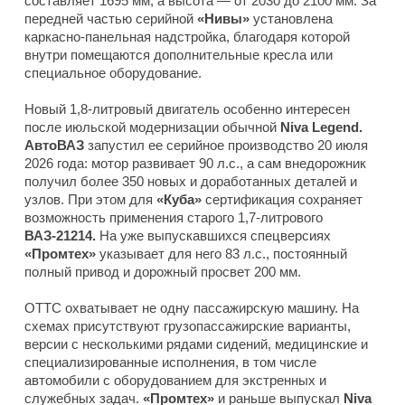
составляет 1695 мм, а высота — от 2030 до 2100 мм. За
передней частью серийной
«Нивы»
установлена
каркасно-панельная надстройка, благодаря которой
внутри помещаются дополнительные кресла или
специальное оборудование.
Новый 1,8-литровый двигатель особенно интересен
после июльской модернизации обычной
Niva Legend.
АвтоВАЗ
запустил ее серийное производство 20 июля
2026 года: мотор развивает 90 л.с., а сам внедорожник
получил более 350 новых и доработанных деталей и
узлов. При этом для
«Куба»
сертификация сохраняет
возможность применения старого 1,7-литрового
ВАЗ-21214.
На уже выпускавшихся спецверсиях
«Промтех»
указывает для него 83 л.с., постоянный
полный привод и дорожный просвет 200 мм.
ОТТС охватывает не одну пассажирскую машину. На
схемах присутствуют грузопассажирские варианты,
версии с несколькими рядами сидений, медицинские и
специализированные исполнения, в том числе
автомобили с оборудованием для экстренных и
служебных задач.
«Промтех»
и раньше выпускал
Niva