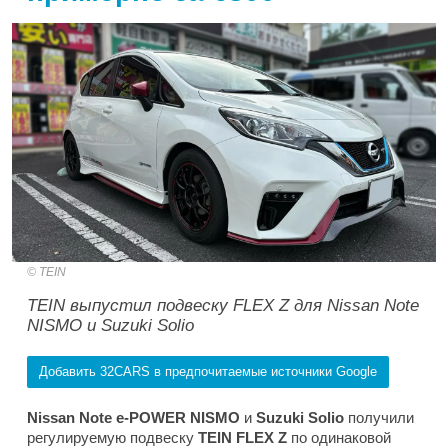
TEIN
TEIN выпустил подвеску FLEX Z для Nissan Note
NISMO и Suzuki Solio
Добавить 32CARS в предпочитаемые источники Google
Nissan Note e-POWER NISMO
и
Suzuki Solio
получили
регулируемую подвеску
TEIN
FLEX Z
по одинаковой