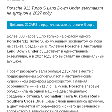
Porsche 911 Turbo S Land Down Under выставят
на аукцион в 2027 году
Добавить 32CARS в предпочитаемые источники Google
Более 300 часов ушло только на окраску одного
Porsche 911 Turbo S
, но музейным экспонатом он пока
не станет. Созданный к 75-летию
Porsche
в Австралии
Land Down Under
существует в единственном
экземпляре, а в 2027 году его выставят на специальный
аукцион.
Проект разрабатывали больше двух лет вместе с
подразделением Sonderwunsch и австралийским
художником Вернером Бронкхорстом. Главная
особенность — не 711 л.с., а кузов.
Porsche
впервые
объединила на одной машине два специально
созданных оттенка
Chromaflair: Terra Australis Red
и
Southern
Cross Blue
. Семь слоев наносились вручную,
а цвет меняется от оранжевого и синего до зеленого и
золотистого в зависимости от освещения.