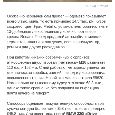
Bring a Trailer
Особенно необычен сам пробег — одометр показывает
всего 9 тыс. миль, то есть примерно 14,5 тыс. км. Кузов
сохранил цвет Fjord Metallic, установлены оригинальные
13-дюймовые легкосплавные диски и спортивные
кресла Recaro. Перед продажей автомобилю меняли
термостат, шланги охлаждения, свечи, аккумулятор,
ремни и ряд других расходников.
Под капотом никаких современных сюрпризов:
атмосферная двухлитровая «четверка»
M10
развивает
110 л.с. и 152 Нм. С ней работают четырехступенчатая
механическая коробка, задний привод и дифференциал
повышенного трения. Новой эта машина стоила $9620.
Номинально по нынешнему курсу это около €8,3 тыс.,
однако такое сравнение без поправки на инфляцию
почти ничего не говорит.
Carscoops оценивает покупательную способность той
суммы сегодня более чем в $53 тыс., то есть примерно
€45,8 тыс. Для ориентира, новый
BMW 330i xDrive