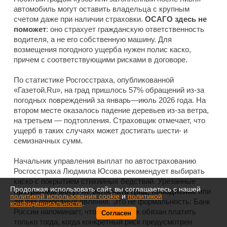
автомобиль могут оставить владельца с крупным
счетом даже при наличии страховки.
ОСАГО здесь не
поможет
: оно страхует гражданскую ответственность
водителя, а не его собственную машину. Для
возмещения погодного ущерба нужен полис каско,
причем с соответствующими рисками в договоре.
По статистике Росгосстраха, опубликованной
«Газетой.Ru», на град пришлось 57% обращений из-за
погодных повреждений за январь—июль 2026 года. На
втором месте оказалось падение деревьев из-за ветра,
на третьем — подтопления. Страховщик отмечает, что
ущерб в таких случаях может достигать шести- и
семизначных сумм.
Начальник управления выплат по автострахованию
Росгосстраха Людмила Юсова рекомендует выбирать
каско с покрытием стихийных бедствий. Урезанные
Продолжая использовать сайт, вы соглашаетесь с нашей
программы могут не включать град, наводнение
или
политикой использования cookie
и
политикой
другие природные явления. Это не формальность: Банк
конфиденциальности
.
России напоминает, что страховщик обязан платить
Согласен
только тогда, когда конкретный риск предусмотрен