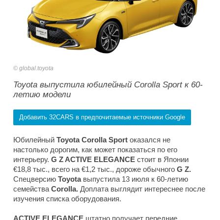
global.toyota
Toyota выпустила юбилейный Corolla Sport к 60-
летию модели
Добавить 32CARS в предпочитаемые источники Google
Юбилейный
Toyota Corolla Sport
оказался не
настолько дорогим, как может показаться по его
интерьеру.
G Z ACTIVE ELEGANCE
стоит в Японии
€18,8 тыс., всего на €1,2 тыс., дороже обычного
G Z.
Спецверсию
Toyota
выпустила 13 июля к 60-летию
семейства
Corolla.
Доплата выглядит интереснее после
изучения списка оборудования.
ACTIVE ELEGANCE
штатно получает передние