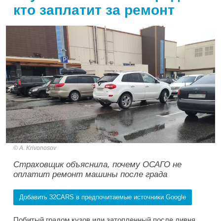
кто заплатит за ремонт
A. Krivonosov
Страховщик объяснила, почему ОСАГО не
оплатит ремонт машины после града
Добавить 32CARS в предпочитаемые источники Google
Побитый градом кузов или затопленный после ливня