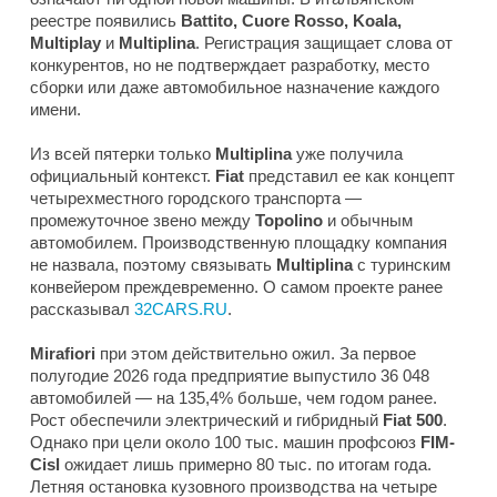
реестре появились
Battito, Cuore Rosso, Koala,
Multiplay
и
Multiplina
. Регистрация защищает слова от
конкурентов, но не подтверждает разработку, место
сборки или даже автомобильное назначение каждого
имени.
Из всей пятерки только
Multiplina
уже получила
официальный контекст.
Fiat
представил ее как концепт
четырехместного городского транспорта —
промежуточное звено между
Topolino
и обычным
автомобилем. Производственную площадку компания
не назвала, поэтому связывать
Multiplina
с туринским
конвейером преждевременно. О самом проекте ранее
рассказывал
32CARS.RU
.
Mirafiori
при этом действительно ожил. За первое
полугодие 2026 года предприятие выпустило 36 048
автомобилей — на 135,4% больше, чем годом ранее.
Рост обеспечили электрический и гибридный
Fiat 500
.
Однако при цели около 100 тыс. машин профсоюз
FIM-
Cisl
ожидает лишь примерно 80 тыс. по итогам года.
Летняя остановка кузовного производства на четыре