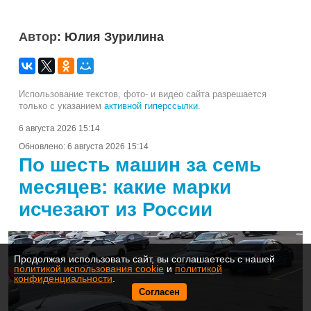
Автор:
Юлия Зурилина
Использование текстов, фото- и видео сайта разрешается
только с указанием
активной гиперссылки
.
6 августа 2026 15:14
Обновлено:
6 августа 2026 15:14
По шесть машин за семь
месяцев: какие марки
исчезают из России
Продолжая использовать сайт, вы соглашаетесь с нашей
политикой использования cookie
и
политикой
конфиденциальности
.
Согласен