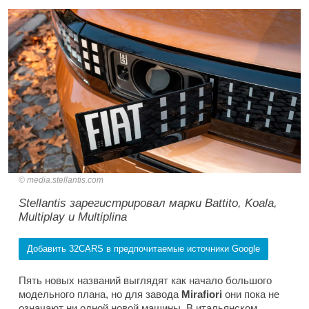
media.stellantis.com
Stellantis зарегистрировал марки Battito, Koala,
Multiplay и Multiplina
Добавить 32CARS в предпочитаемые источники Google
Пять новых названий выглядят как начало большого
модельного плана, но для завода
Mirafiori
они пока не
означают ни одной новой машины. В итальянском