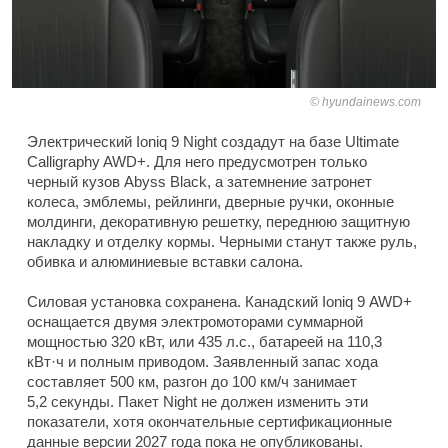
hyundainews.com
Электрический Ioniq 9 Night создадут на базе Ultimate
Calligraphy AWD+. Для него предусмотрен только
черный кузов Abyss Black, а затемнение затронет
колеса, эмблемы, рейлинги, дверные ручки, оконные
молдинги, декоративную решетку, переднюю защитную
накладку и отделку кормы. Черными станут также руль,
обивка и алюминиевые вставки салона.
Силовая установка сохранена. Канадский Ioniq 9 AWD+
оснащается двумя электромоторами суммарной
мощностью 320 кВт, или 435 л.с., батареей на 110,3
кВт·ч и полным приводом. Заявленный запас хода
составляет 500 км, разгон до 100 км/ч занимает
5,2 секунды. Пакет Night не должен изменить эти
показатели, хотя окончательные сертификационные
данные версии 2027 года пока не опубликованы.