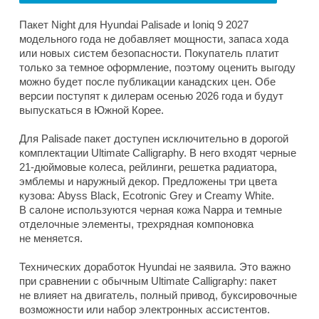
Пакет Night для Hyundai Palisade и Ioniq 9 2027
модельного года не добавляет мощности, запаса хода
или новых систем безопасности. Покупатель платит
только за темное оформление, поэтому оценить выгоду
можно будет после публикации канадских цен. Обе
версии поступят к дилерам осенью 2026 года и будут
выпускаться в Южной Корее.
Для Palisade пакет доступен исключительно в дорогой
комплектации Ultimate Calligraphy. В него входят черные
21-дюймовые колеса, рейлинги, решетка радиатора,
эмблемы и наружный декор. Предложены три цвета
кузова: Abyss Black, Ecotronic Grey и Creamy White.
В салоне используются черная кожа Nappa и темные
отделочные элементы, трехрядная компоновка
не меняется.
Технических доработок Hyundai не заявила. Это важно
при сравнении с обычным Ultimate Calligraphy: пакет
не влияет на двигатель, полный привод, буксировочные
возможности или набор электронных ассистентов.