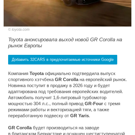
toyota.com
Toyota анонсировала выход новой GR Corolla на
рынок Европы
Добавить 32CARS в предпочитаемые источники Google
Компания
Toyota
официально подтвердила выпуск
спортивного хэтчбека
GR Corolla
на европейский рынок.
Новинка поступит в продажу в 2026 году и будет
адаптирована под требования европейских водителей.
Автомобиль получит 1,6-литровый турбомотор
мощностью 304 л.с., полный привод
GR-Four
с тремя
режимами работы и векторизацией тяги, а также
переработанную подвеску от
GR Yaris
.
GR Corolla
будет производиться на заводе
в британском Бернастоне и оснащен шестиступенчатой