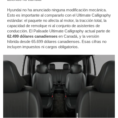
Hyundai no ha anunciado ninguna modificación mecánica.
Esto es importante al compararlo con el Ultimate Calligraphy
estándar: el paquete no afecta al motor, la tracción total, la
capacidad de remolque ni al conjunto de asistentes de
conducción. El Palisade Ultimate Calligraphy actual parte de
62.499 dólares canadienses
en Canadá, y la versión
híbrida desde 65.699 dólares canadienses. Esas cifras no
incluyen impuestos ni cargos obligatorios.