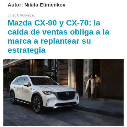
Autor:
Nikita Efimenkov
08:23 07-08-2026
Mazda CX-90 y CX-70: la
caída de ventas obliga a la
marca a replantear su
estrategia