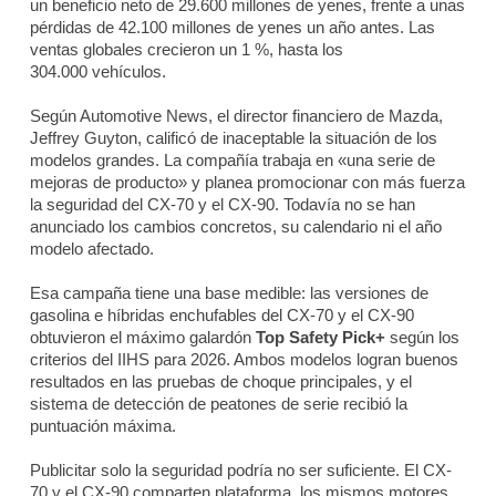
un beneficio neto de 29.600 millones de yenes, frente a unas
pérdidas de 42.100 millones de yenes un año antes. Las
ventas globales crecieron un 1 %, hasta los
304.000 vehículos.
Según
Automotive News
, el director financiero de Mazda,
Jeffrey Guyton, calificó de inaceptable la situación de los
modelos grandes. La compañía trabaja en «una serie de
mejoras de producto» y planea promocionar con más fuerza
la seguridad del CX-70 y el CX-90. Todavía no se han
anunciado los cambios concretos, su calendario ni el año
modelo afectado.
Esa campaña tiene una base medible: las versiones de
gasolina e híbridas enchufables del CX-70 y el CX-90
obtuvieron el máximo galardón
Top Safety Pick+
según los
criterios del IIHS para 2026. Ambos modelos logran buenos
resultados en las pruebas de choque principales, y el
sistema de detección de peatones de serie recibió la
puntuación máxima.
Publicitar solo la seguridad podría no ser suficiente. El CX-
70 y el CX-90 comparten plataforma, los mismos motores