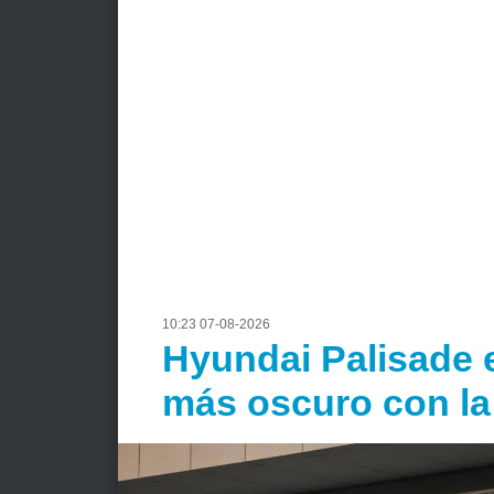
10:23 07-08-2026
Hyundai Palisade e
más oscuro con l