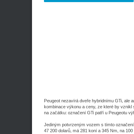
Peugeot nezavírá dveře hybridnímu GTi, ale an
kombinace výkonu a ceny, ze které by vznikl 
na začátku: označení GTi patří u Peugeotu v
Jediným potvrzeným vozem s tímto označen
47 200 dolarů, má 281 koní a 345 Nm, na 100 