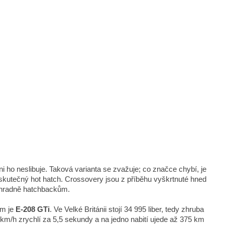
i ho neslibuje. Taková varianta se zvažuje; co značce chybí, je
skutečný hot hatch. Crossovery jsou z příběhu vyškrtnuté hned
ýhradně hatchbackům.
ím je
E-208 GTi
. Ve Velké Británii stojí 34 995 liber, tedy zhruba
km/h zrychlí za 5,5 sekundy a na jedno nabití ujede až 375 km