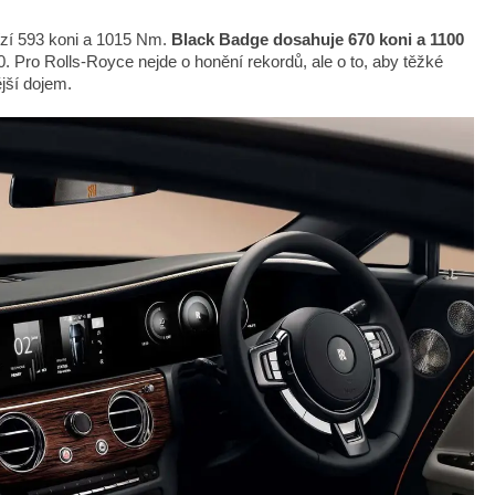
bízí 593 koni a 1015 Nm.
Black Badge dosahuje 670 koni a 1100
Pro Rolls-Royce nejde o honění rekordů, ale o to, aby těžké
ější dojem.