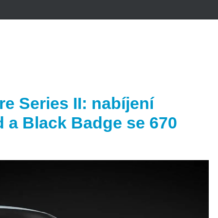
 Series II: nabíjení
d a Black Badge se 670