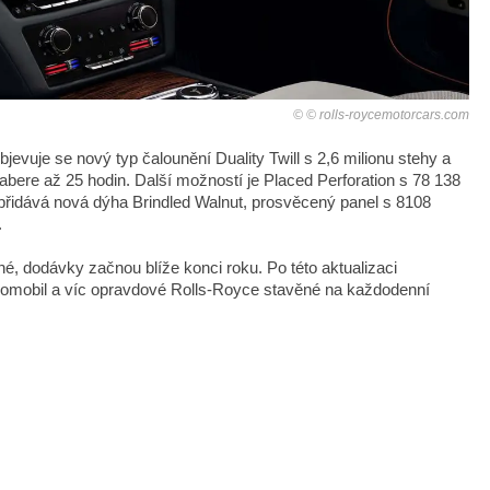
© rolls-roycemotorcars.com
bjevuje se nový typ čalounění Duality Twill s 2,6 milionu stehy a
abere až 25 hodin. Další možností je Placed Perforation s 78 138
přidává nová dýha Brindled Walnut, prosvěcený panel s 8108
.
é, dodávky začnou blíže konci roku. Po této aktualizaci
romobil a víc opravdové Rolls-Royce stavěné na každodenní