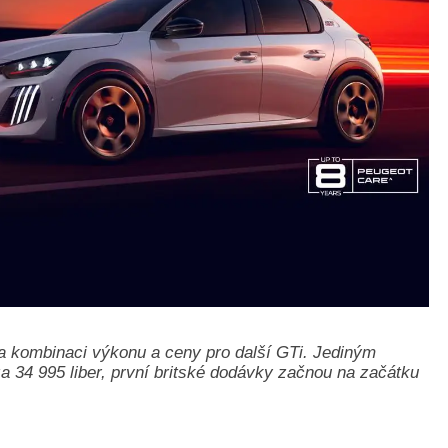
a kombinaci výkonu a ceny pro další GTi. Jediným
34 995 liber, první britské dodávky začnou na začátku