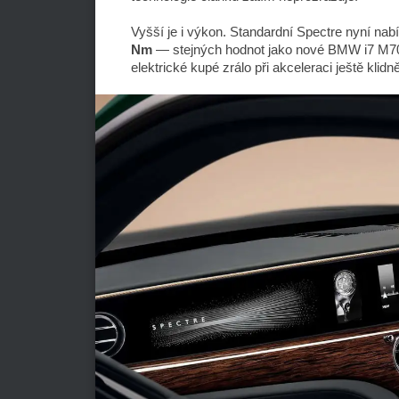
Vyšší je i výkon. Standardní Spectre nyní na
Nm
— stejných hodnot jako nové BMW i7 M70. 
elektrické kupé zrálo při akceleraci ještě klidn