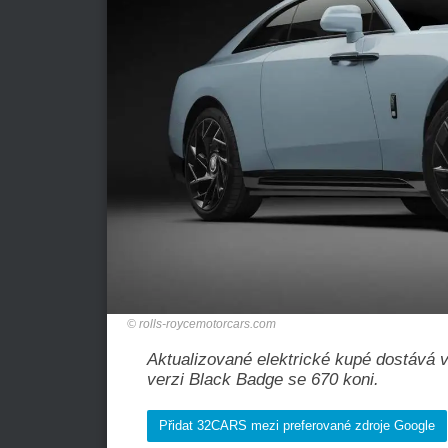
rolls-roycemotorcars.com
Aktualizované elektrické kupé dostává
verzi Black Badge se 670 koni.
Přidat 32CARS mezi preferované zdroje Google