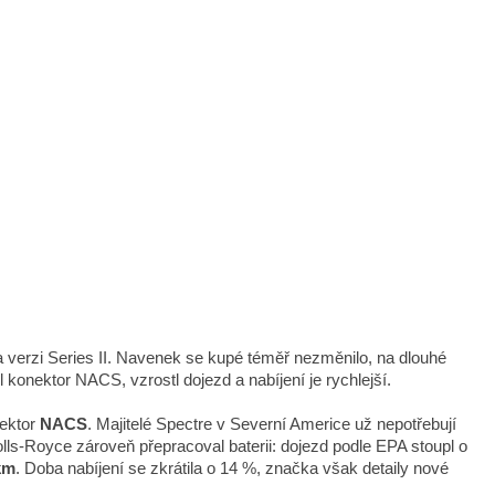
a verzi Series II. Navenek se kupé téměř nezměnilo, na dlouhé
l konektor NACS, vzrostl dojezd a nabíjení je rychlejší.
nektor
NACS
. Majitelé Spectre v Severní Americe už nepotřebují
olls-Royce zároveň přepracoval baterii: dojezd podle EPA stoupl o
km
. Doba nabíjení se zkrátila o 14 %, značka však detaily nové