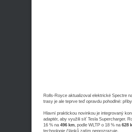
Rolls-Royce aktualizoval elektrické Spectre n
trasy je ale teprve teď opravdu pohodlné: přiby
Hlavní praktickou novinkou je integrovaný ko
adaptér, aby využili síť Tesla Supercharger. R
16 % na
496 km
, podle WLTP o 18 % na
628 
technologie článků zatím neprozrazuje.