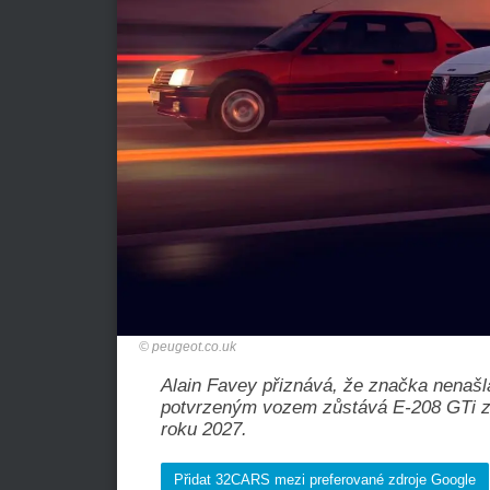
peugeot.co.uk
Alain Favey přiznává, že značka nenašl
potvrzeným vozem zůstává E-208 GTi za 
roku 2027.
Přidat 32CARS mezi preferované zdroje Google