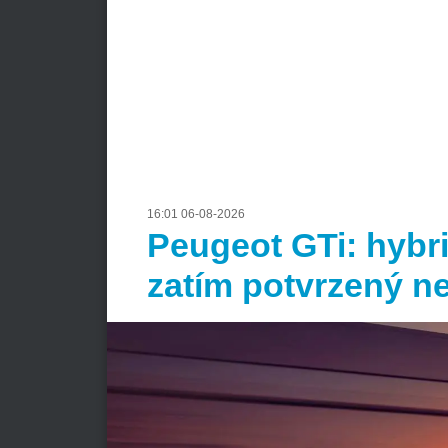
16:01 06-08-2026
Peugeot GTi: hybri
zatím potvrzený n