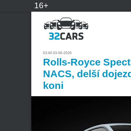
16+
03:40 03-06-2026
Rolls-Royce Spectre
NACS, delší dojez
koni