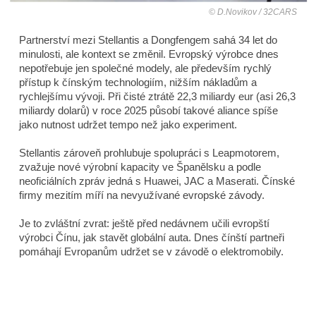
D.Novikov / 32CARS
Partnerství mezi Stellantis a Dongfengem sahá 34 let do
minulosti, ale kontext se změnil. Evropský výrobce dnes
nepotřebuje jen společné modely, ale především rychlý
přístup k čínským technologiím, nižším nákladům a
rychlejšímu vývoji. Při čisté ztrátě 22,3 miliardy eur (asi 26,3
miliardy dolarů) v roce 2025 působí takové aliance spíše
jako nutnost udržet tempo než jako experiment.
Stellantis zároveň prohlubuje spolupráci s Leapmotorem,
zvažuje nové výrobní kapacity ve Španělsku a podle
neoficiálních zpráv jedná s Huawei, JAC a Maserati. Čínské
firmy mezitím míří na nevyužívané evropské závody.
Je to zvláštní zvrat: ještě před nedávnem učili evropští
výrobci Čínu, jak stavět globální auta. Dnes čínští partneři
pomáhají Evropanům udržet se v závodě o elektromobily.