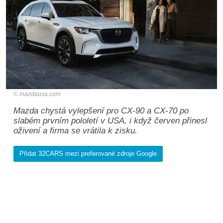
mazdausa.com
Mazda chystá vylepšení pro CX-90 a CX-70 po
slabém prvním pololetí v USA, i když červen přinesl
oživení a firma se vrátila k zisku.
Přidat 32CARS mezi preferované zdroje Google