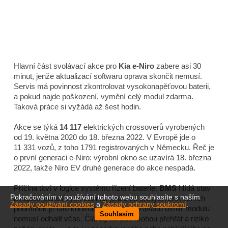
Hlavní část svolávací akce pro
Kia e-Niro
zabere asi 30
minut, jenže aktualizací softwaru oprava skončit nemusí.
Servis má povinnost zkontrolovat vysokonapěťovou baterii,
a pokud najde poškození, vymění celý modul zdarma.
Taková práce si vyžádá až šest hodin.
Akce se týká
14 117
elektrických crossoverů vyrobených
od 19. května 2020 do 18. března 2022. V Evropě jde o
11 331 vozů, z toho 1791 registrovaných v Německu. Řeč je
o první generaci e-Niro: výrobní okno se uzavírá 18. března
2022, takže Niro EV druhé generace do akce nespadá.
Příčina tkví v logice systému řízení baterie.
BMS
hlídá stav
Pokračováním v používání tohoto webu souhlasíte s naším
a napětí jednotlivých článků, jenže za určitých provozních
Zásady používání cookies
a
Zásady ochrany soukromí
.
podmínek je tato kontrola omezená a závadu uvnitř modulu
Souhlasím
nemusí odhalit včas. Články se pak mohou přehřát a riziko