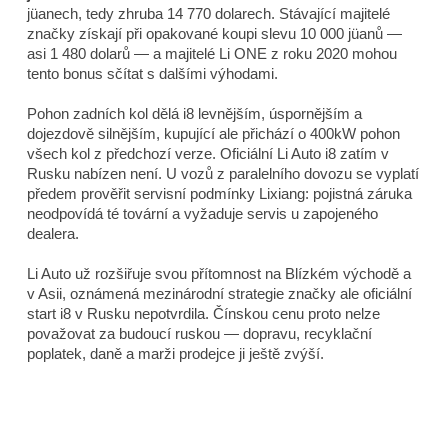
jüanech, tedy zhruba 14 770 dolarech. Stávající majitelé
značky získají při opakované koupi slevu 10 000 jüanů —
asi 1 480 dolarů — a majitelé Li ONE z roku 2020 mohou
tento bonus sčítat s dalšími výhodami.
Pohon zadních kol dělá i8 levnějším, úspornějším a
dojezdově silnějším, kupující ale přichází o 400kW pohon
všech kol z předchozí verze. Oficiální Li Auto i8 zatím v
Rusku nabízen není. U vozů z paralelního dovozu se vyplatí
předem prověřit servisní podmínky Lixiang: pojistná záruka
neodpovídá té tovární a vyžaduje servis u zapojeného
dealera.
Li Auto už rozšiřuje svou přítomnost na Blízkém východě a
v Asii, oznámená mezinárodní strategie značky ale oficiální
start i8 v Rusku nepotvrdila. Čínskou cenu proto nelze
považovat za budoucí ruskou — dopravu, recyklační
poplatek, daně a marži prodejce ji ještě zvýší.