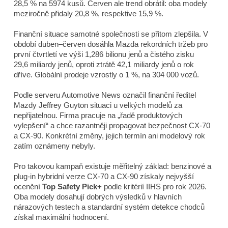
28,5 % na 5974 kusů. Červen ale trend obrátil: oba modely
meziročně přidaly 20,8 %, respektive 15,9 %.
Finanční situace samotné společnosti se přitom zlepšila. V
období duben–červen dosáhla Mazda rekordních tržeb pro
první čtvrtletí ve výši 1,286 bilionu jenů a čistého zisku
29,6 miliardy jenů, oproti ztrátě 42,1 miliardy jenů o rok
dříve. Globální prodeje vzrostly o 1 %, na 304 000 vozů.
Podle serveru
Automotive News
označil finanční ředitel
Mazdy Jeffrey Guyton situaci u velkých modelů za
nepřijatelnou. Firma pracuje na „řadě produktových
vylepšení“ a chce razantněji propagovat bezpečnost CX-70
a CX-90. Konkrétní změny, jejich termín ani modelový rok
zatím oznámeny nebyly.
Pro takovou kampaň existuje měřitelný základ: benzinové a
plug-in hybridní verze CX-70 a CX-90 získaly nejvyšší
ocenění
Top Safety Pick+
podle kritérií IIHS pro rok 2026.
Oba modely dosahují dobrých výsledků v hlavních
nárazových testech a standardní systém detekce chodců
získal maximální hodnocení.