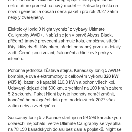
nelze přímo přenést na nový model — Palisade přešlo na
novou generaci a obsah i cena paketu pro rok 2027 zatím
nebyly zveřejněny.
Elektrický Ioniq 9 Night vychází z výbavy Ultimate
Calligraphy AWD+. Nabízí se jen v barvě Abyss Black,
přičemž tmavé provedení zahrnuje kola, emblémy, střešní
lišty, kliky dveří, lišty oken, přední ochranný prvek a detaily
zadí. Černé jsou i volant, čalounění a hliníkové prvky v
interiéru.
Pohonná jednotka zůstává stejná. Kanadský Ioniq 9 AWD+
kombinuje dva elektromotory o celkovém výkonu
320 kW
(435 k)
, baterii o kapacitě 110,3 kWh a pohon všech kol.
Udávaný dojezd činí 500 km, zrychlení na 100 km/h zabere
5,2 sekundy. Paket Night by tyto hodnoty neměl změnit,
konečná homologační data pro modelový rok 2027 však
zatím nebyla zveřejněna.
Současný Ioniq 9 v Kanadě startuje na 59 999 kanadských
dolarech, nejbohatší verze Ultimate Calligraphy se vyšplhá
na 78 199 kanadských dolarů bez daní a poplatků. Night se