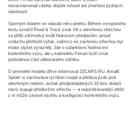
nezaznamenali citelný úbytek tuhosti ani zhoršení jízdných
vlastností.
Sporným bodem se stávalo něco jiného. Během evropského
testu označil
Road & Track
zvuk V8 s otevřenou střechou
za příliš zdrženlivý kvůli hlukovým předpisům: proud
vzduchu přehlušil výfuk, zatímco se zavřenou střechou byl
motor slyšet výrazněji. Jde o subjektivní hodnocení
konkrétního vozu, ale u kabrioletu Ferrari tvoří zvuk
podstatnou část slibovaného zážitku.
O premiéře modelu dříve informoval 32CARS.RU. Amalfi
Spider si zachovává rychlost coupé a přidává jízdu pod
otevřeným nebem, avšak předpokládaných 33 tisíc dolarů
navíc kupuje především střechu — a nejočekávanější efekt
z ní může záviset na trhu a konfiguraci konkrétního vozu.