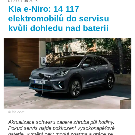
01:27 07-08-2026
Kia e-Niro: 14 117
elektromobilů do servisu
kvůli dohledu nad baterií
kia.com
Aktualizace softwaru zabere zhruba půl hodiny.
Pokud servis najde poškození vysokonapěťové
baterie, vymění celý modul zdarma a práce se