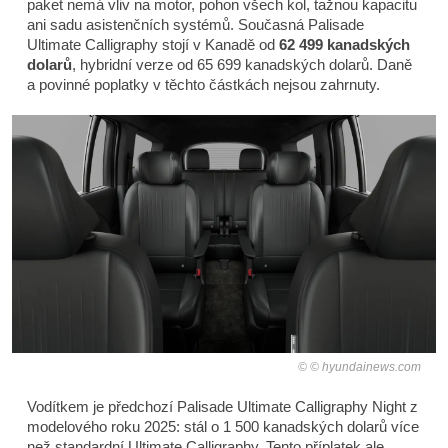
paket nemá vliv na motor, pohon všech kol, tažnou kapacitu
ani sadu asistenčních systémů. Současná Palisade
Ultimate Calligraphy stojí v Kanadě od
62 499 kanadských
dolarů
, hybridní verze od 65 699 kanadských dolarů. Daně
a povinné poplatky v těchto částkách nejsou zahrnuty.
© hyundainews.com
Vodítkem je předchozí Palisade Ultimate Calligraphy Night z
modelového roku 2025: stál o 1 500 kanadských dolarů více
než standardní Ultimate Calligraphy. Tento příplatek ale