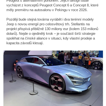
Peugeot s alternativním pohonem. Jejich design bude
vycházet z konceptů Peugeot Concept 6 a Concept 8, které
měly premiéru na autosalonu v Pekingu v roce 2026.
Později bude stejná továrna vyrábět i dva terénní modely
Jeep s novou energií pro celosvětový trh. Stellantis na
projekt přispívá přibližně 130 miliony eur (kolem 153 milionů
dolarů). Nejde o ojedinělý krok – je součástí širší strategie
spoléhat na čínské aliance v situaci, kdy vlastní prodeje a
kapacita závodů klesají.