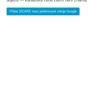
dojezd — kanadská cena zatím není známá.
Přidat 32CARS mezi preferované zdroje Google