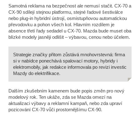
Samotná reklama na bezpečnost ale nemusí stačit. CX-70 a
CX-90 sdílejí stejnou platformu, stejné řadové šestiválce
nebo plug-in hybridní ústrojí, osmistupňovou automatickou
převodovku a pohon všech kol. Hlavním rozdílem je
absence třetí řady sedadel u CX-70. Mazda bude muset oba
blízké modely jasněji odlišit – výbavou, cenou nebo účelem.
Strategie značky přitom zůstává mnohovrstevná: firma
si v nabídce ponechává spalovací motory, hybridy i
elektromobily, jak redakce informovala po revizi investic
Mazdy do elektrifikace.
Dalším zkušebním kamenem bude popis změn pro nový
modelový rok. Ten ukáže, zda se Mazda omezí na
aktualizaci výbavy a reklamní kampaň, nebo zda upraví
pozicování CX-70 vůči prostornějšímu CX-90.