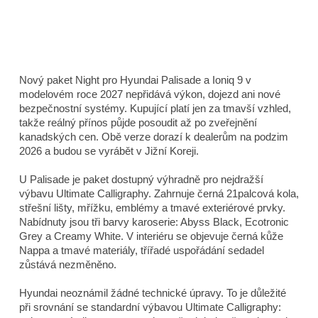
Nový paket Night pro Hyundai Palisade a Ioniq 9 v
modelovém roce 2027 nepřidává výkon, dojezd ani nové
bezpečnostní systémy. Kupující platí jen za tmavší vzhled,
takže reálný přínos půjde posoudit až po zveřejnění
kanadských cen. Obě verze dorazí k dealerům na podzim
2026 a budou se vyrábět v Jižní Koreji.
U Palisade je paket dostupný výhradně pro nejdražší
výbavu Ultimate Calligraphy. Zahrnuje černá 21palcová kola,
střešní lišty, mřížku, emblémy a tmavé exteriérové prvky.
Nabídnuty jsou tři barvy karoserie: Abyss Black, Ecotronic
Grey a Creamy White. V interiéru se objevuje černá kůže
Nappa a tmavé materiály, třířadé uspořádání sedadel
zůstává nezměněno.
Hyundai neoznámil žádné technické úpravy. To je důležité
při srovnání se standardní výbavou Ultimate Calligraphy: