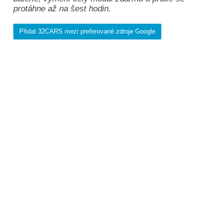
protáhne až na šest hodin.
Přidat 32CARS mezi preferované zdroje Google