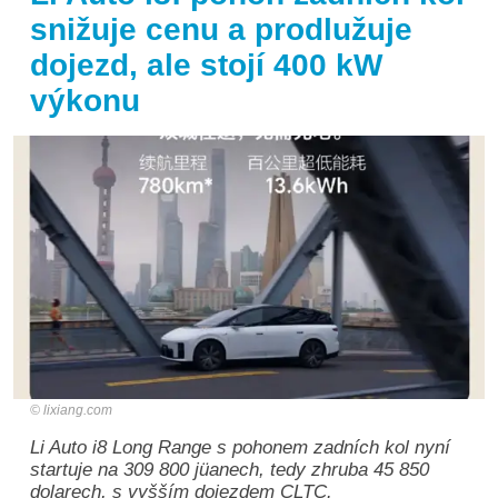
snižuje cenu a prodlužuje
dojezd, ale stojí 400 kW
výkonu
lixiang.com
Li Auto i8 Long Range s pohonem zadních kol nyní
startuje na 309 800 jüanech, tedy zhruba 45 850
dolarech, s vyšším dojezdem CLTC.