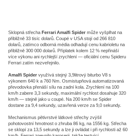
Sklopná střecha
Ferrari Amalfi Spider
může vyšplhat na
přibližně 33 tisíc dolarů. Coupé v USA stojí od 266 810
dolarů, zatímco odborná média odhadují cenu kabrioletu na
přibližně 300 000 dolarů. Příplatek kolem 12 % nepřináší
více výkonu ani rychlejší zrychlení — oficiální cenu Spideru
Ferrari zatím nezveřejnilo.
Amalfi Spider
využívá stejný 3,9litrový biturbo V8 s
výkonem 640 k a 760 Nm. Osmistupňová automatizovaná
převodovka přenáší sílu na zadní kola. Zrychlení na 100
km/h zabere 3,3 sekundy, maximální rychlost dosahuje 320
km/h — stejně jako u coupé. Na 200 km/h se Spider
dostane za 9,4 sekundy, uzavřená verze za 9,0 sekundy.
Mechanismus pětivrstvé látkové střechy zvýšil
pohotovostní hmotnost o zhruba 86 kg, na 1556 kg. Střecha
se sklopí za 13,5 sekundy a lze ji ovládat i při rychlosti až 60
km/h. Ferrari zpevnilo karoserii, takže testuící