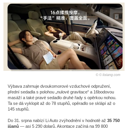
© lixiang.com
Výbava zahrnuje dvoukomorové vzduchové odpružení,
přední sedadla s polohou „nulové gravitace“ a 16bodovou
masáží a také pravé sedadlo druhé řady s opěrkou nohou.
Ta se dá vyklopit až do 78 stupňů, opěradlo se sklápí až o
145 stupňů.
Do 31. srpna nabízí Li Auto zvýhodnění v hodnotě až
35 750
jüanů
— asi 5 290 dolarů. Akontace začíná na 99 800