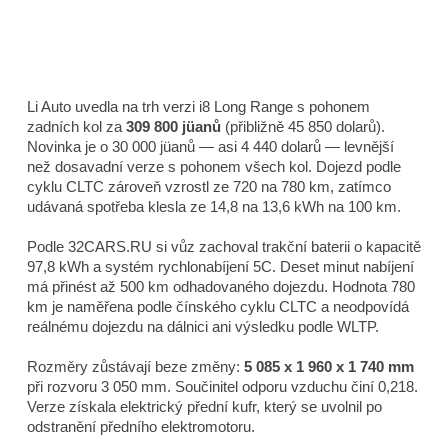
Li Auto uvedla na trh verzi i8 Long Range s pohonem
zadních kol za
309 800 jüanů
(přibližně 45 850 dolarů).
Novinka je o 30 000 jüanů — asi 4 440 dolarů — levnější
než dosavadní verze s pohonem všech kol. Dojezd podle
cyklu CLTC zároveň vzrostl ze 720 na 780 km, zatímco
udávaná spotřeba klesla ze 14,8 na 13,6 kWh na 100 km.
Podle 32CARS.RU si vůz zachoval trakční baterii o kapacitě
97,8 kWh a systém rychlonabíjení 5C. Deset minut nabíjení
má přinést až 500 km odhadovaného dojezdu. Hodnota 780
km je naměřena podle čínského cyklu CLTC a neodpovídá
reálnému dojezdu na dálnici ani výsledku podle WLTP.
Rozměry zůstávají beze změny:
5 085 x 1 960 x 1 740 mm
při rozvoru 3 050 mm. Součinitel odporu vzduchu činí 0,218.
Verze získala elektrický přední kufr, který se uvolnil po
odstranění předního elektromotoru.