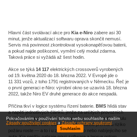
Hlavní část svolávací akce pro
Kia e-Niro
zabere asi 30
minut, jenže aktualizací softwaru oprava skončit nemusí.
Servis má povinnost zkontrolovat vysokonapěťovou baterii,
a pokud najde poškození, vymění celý modul zdarma.
Taková práce si vyžádá až šest hodin.
Akce se týká
14 117
elektrických crossoverů vyrobených
od 19. května 2020 do 18. března 2022. V Evropě jde o
11 331 vozů, z toho 1791 registrovaných v Německu. Řeč je
o první generaci e-Niro: výrobní okno se uzavírá 18. března
2022, takže Niro EV druhé generace do akce nespadá.
Příčina tkví v logice systému řízení baterie.
BMS
hlídá stav
a napětí jednotlivých článků, jenže za určitých provozních
podmínek je tato kontrola omezená a závadu uvnitř modulu
Pokračováním v používání tohoto webu souhlasíte s naším
Zásady používání cookies
a
Zásady ochrany soukromí
.
nemusí odhalit včas. Články se pak mohou přehřát a riziko
Souhlasím
požáru roste — a to i u zaparkovaného nebo nabíjejícího se
auta. Kia nejdřív nahraje nový software a teprve potom