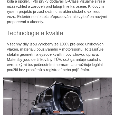
kola a spoiler. Tyto prvky dodávají G-Class vizuálně širší a
nižší vzhled a zároveň prohlubují linie karoserie. Klíčovým
rysem projektu je zachování charakteristického vzhledu
vozu. Exteriér není zcela přepracován, ale vylepšen novými
proporcemi a akcenty.
Technologie a kvalita
Všechny díly jsou vyrobeny ze 100% pre-preg uhlíkových
vláken, materiálu používaného v motorsportu. To zajišťuje
stabilní geometrii a vysoce kvalitní povrchovou úpravu.
Materiály jsou certifikovány TÜV, což garantuje soulad s
evropskými bezpečnostními normami a umožňuje legální
použití bez problémů s registrací nebo pojištěním.