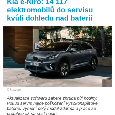
Kia e-Niro: 14 117
elektromobilů do servisu
kvůli dohledu nad baterií
kia.com
Aktualizace softwaru zabere zhruba půl hodiny.
Pokud servis najde poškození vysokonapěťové
baterie, vymění celý modul zdarma a práce se
protáhne až na šest hodin.