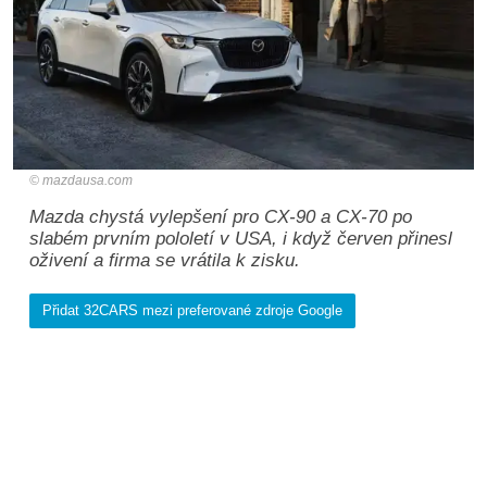
mazdausa.com
Mazda chystá vylepšení pro CX-90 a CX-70 po
slabém prvním pololetí v USA, i když červen přinesl
oživení a firma se vrátila k zisku.
Přidat 32CARS mezi preferované zdroje Google