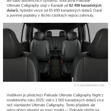
ani sadu asistenčních systémů. Současná Palisade
Ultimate Calligraphy stojí v Kanadě od
62 499 kanadských
dolarů
, hybridní verze od 65 699 kanadských dolarů. Daně
a povinné poplatky v těchto částkách nejsou zahrnuty.
© hyundainews.com
Vodítkem je předchozí Palisade Ultimate Calligraphy Night z
modelového roku 2025: stál o 1 500 kanadských dolarů více
než standardní Ultimate Calligraphy. Tento příplatek ale
nelze přímo přenést na nový model — Palisade přešlo na