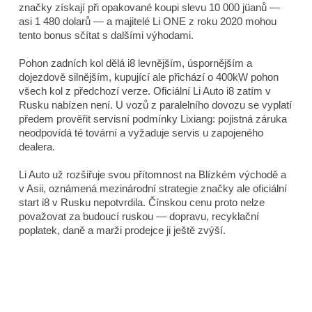
značky získají při opakované koupi slevu 10 000 jüanů —
asi 1 480 dolarů — a majitelé Li ONE z roku 2020 mohou
tento bonus sčítat s dalšími výhodami.
Pohon zadních kol dělá i8 levnějším, úspornějším a
dojezdově silnějším, kupující ale přichází o 400kW pohon
všech kol z předchozí verze. Oficiální Li Auto i8 zatím v
Rusku nabízen není. U vozů z paralelního dovozu se vyplatí
předem prověřit servisní podmínky Lixiang: pojistná záruka
neodpovídá té tovární a vyžaduje servis u zapojeného
dealera.
Li Auto už rozšiřuje svou přítomnost na Blízkém východě a
v Asii, oznámená mezinárodní strategie značky ale oficiální
start i8 v Rusku nepotvrdila. Čínskou cenu proto nelze
považovat za budoucí ruskou — dopravu, recyklační
poplatek, daně a marži prodejce ji ještě zvýší.