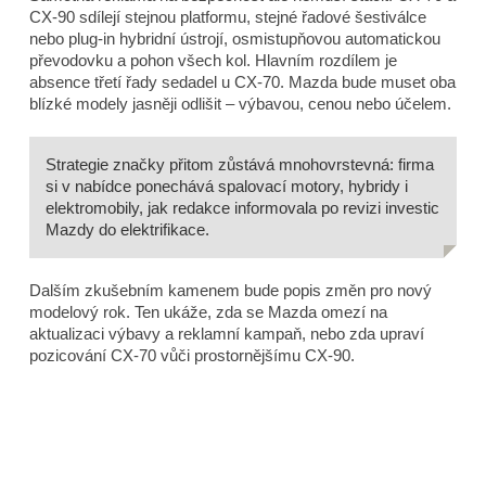
CX-90 sdílejí stejnou platformu, stejné řadové šestiválce
nebo plug-in hybridní ústrojí, osmistupňovou automatickou
převodovku a pohon všech kol. Hlavním rozdílem je
absence třetí řady sedadel u CX-70. Mazda bude muset oba
blízké modely jasněji odlišit – výbavou, cenou nebo účelem.
Strategie značky přitom zůstává mnohovrstevná: firma
si v nabídce ponechává spalovací motory, hybridy i
elektromobily, jak redakce informovala po revizi investic
Mazdy do elektrifikace.
Dalším zkušebním kamenem bude popis změn pro nový
modelový rok. Ten ukáže, zda se Mazda omezí na
aktualizaci výbavy a reklamní kampaň, nebo zda upraví
pozicování CX-70 vůči prostornějšímu CX-90.