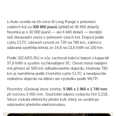
Li Auto uvedla na trh verzi i8 Long Range s pohonem
zadních kol za
309 800 jüanů
(přibližně 45 850 dolarů).
Novinka je o 30 000 jüanů — asi 4 440 dolarů — levnější
než dosavadní verze s pohonem všech kol. Dojezd podle
cyklu CLTC zároveň vzrostl ze 720 na 780 km, zatímco
udávaná spotřeba klesla ze 14,8 na 13,6 kWh na 100 km.
Podle 32CARS.RU si vůz zachoval trakční baterii o kapacitě
97,8 kWh a systém rychlonabíjení 5C. Deset minut nabíjení
má přinést až 500 km odhadovaného dojezdu. Hodnota 780
km je naměřena podle čínského cyklu CLTC a neodpovídá
reálnému dojezdu na dálnici ani výsledku podle WLTP.
Rozměry zůstávají beze změny:
5 085 x 1 960 x 1 740 mm
při rozvoru 3 050 mm. Součinitel odporu vzduchu činí 0,218.
Verze získala elektrický přední kufr, který se uvolnil po
odstranění předního elektromotoru.