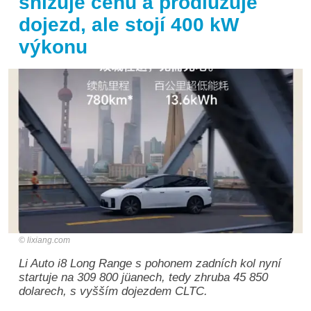
snižuje cenu a prodlužuje
dojezd, ale stojí 400 kW
výkonu
lixiang.com
Li Auto i8 Long Range s pohonem zadních kol nyní
startuje na 309 800 jüanech, tedy zhruba 45 850
dolarech, s vyšším dojezdem CLTC.