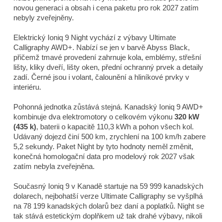
novou generaci a obsah i cena paketu pro rok 2027 zatím
nebyly zveřejněny.
Elektrický Ioniq 9 Night vychází z výbavy Ultimate
Calligraphy AWD+. Nabízí se jen v barvě Abyss Black,
přičemž tmavé provedení zahrnuje kola, emblémy, střešní
lišty, kliky dveří, lišty oken, přední ochranný prvek a detaily
zadí. Černé jsou i volant, čalounění a hliníkové prvky v
interiéru.
Pohonná jednotka zůstává stejná. Kanadský Ioniq 9 AWD+
kombinuje dva elektromotory o celkovém výkonu
320 kW
(435 k)
, baterii o kapacitě 110,3 kWh a pohon všech kol.
Udávaný dojezd činí 500 km, zrychlení na 100 km/h zabere
5,2 sekundy. Paket Night by tyto hodnoty neměl změnit,
konečná homologační data pro modelový rok 2027 však
zatím nebyla zveřejněna.
Současný Ioniq 9 v Kanadě startuje na 59 999 kanadských
dolarech, nejbohatší verze Ultimate Calligraphy se vyšplhá
na 78 199 kanadských dolarů bez daní a poplatků. Night se
tak stává estetickým doplňkem už tak drahé výbavy, nikoli