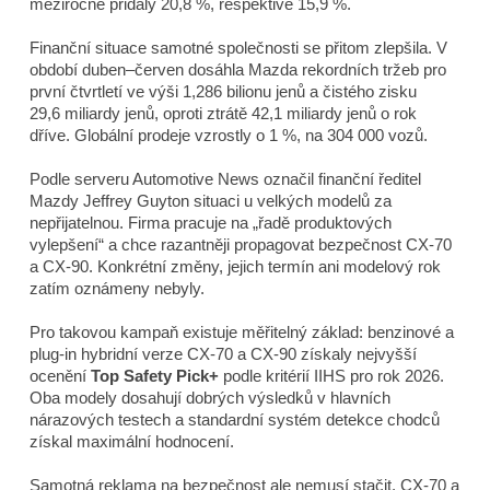
meziročně přidaly 20,8 %, respektive 15,9 %.
Finanční situace samotné společnosti se přitom zlepšila. V
období duben–červen dosáhla Mazda rekordních tržeb pro
první čtvrtletí ve výši 1,286 bilionu jenů a čistého zisku
29,6 miliardy jenů, oproti ztrátě 42,1 miliardy jenů o rok
dříve. Globální prodeje vzrostly o 1 %, na 304 000 vozů.
Podle serveru
Automotive News
označil finanční ředitel
Mazdy Jeffrey Guyton situaci u velkých modelů za
nepřijatelnou. Firma pracuje na „řadě produktových
vylepšení“ a chce razantněji propagovat bezpečnost CX-70
a CX-90. Konkrétní změny, jejich termín ani modelový rok
zatím oznámeny nebyly.
Pro takovou kampaň existuje měřitelný základ: benzinové a
plug-in hybridní verze CX-70 a CX-90 získaly nejvyšší
ocenění
Top Safety Pick+
podle kritérií IIHS pro rok 2026.
Oba modely dosahují dobrých výsledků v hlavních
nárazových testech a standardní systém detekce chodců
získal maximální hodnocení.
Samotná reklama na bezpečnost ale nemusí stačit. CX-70 a