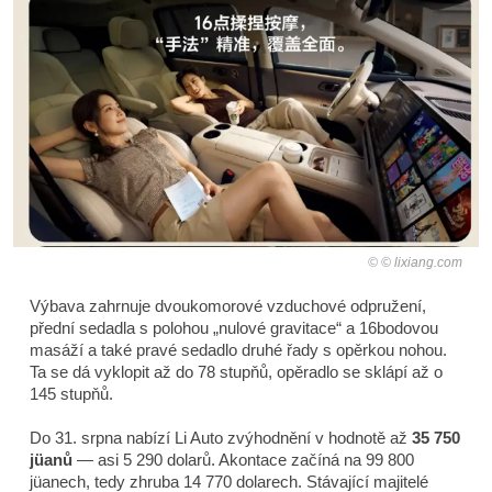
© lixiang.com
Výbava zahrnuje dvoukomorové vzduchové odpružení,
přední sedadla s polohou „nulové gravitace“ a 16bodovou
masáží a také pravé sedadlo druhé řady s opěrkou nohou.
Ta se dá vyklopit až do 78 stupňů, opěradlo se sklápí až o
145 stupňů.
Do 31. srpna nabízí Li Auto zvýhodnění v hodnotě až
35 750
jüanů
— asi 5 290 dolarů. Akontace začíná na 99 800
jüanech, tedy zhruba 14 770 dolarech. Stávající majitelé