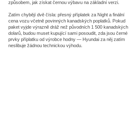
způsobem, jak získat černou výbavu na základní verzi.
Zatím chybějí dvě čísla: přesný příplatek za Night a finální
cena vozu včetně povinných kanadských poplatků. Pokud
paket vyjde výrazně dráž než původních 1 500 kanadských
dolarů, budou muset kupující sami posoudit, zda jsou černé
prvky příplatku od výrobce hodny — Hyundai za něj zatím
neslibuje žádnou technickou výhodu.