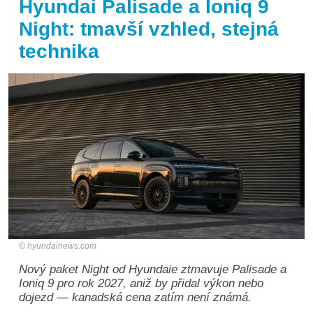
Hyundai Palisade a Ioniq 9
Night: tmavší vzhled, stejná
technika
hyundainews.com
Nový paket Night od Hyundaie ztmavuje Palisade a
Ioniq 9 pro rok 2027, aniž by přidal výkon nebo
dojezd — kanadská cena zatím není známá.