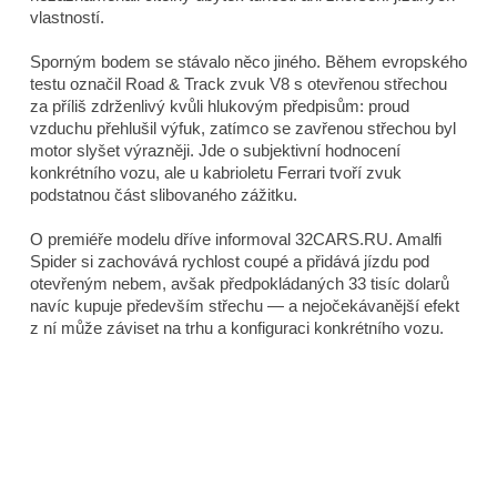
vlastností.
Sporným bodem se stávalo něco jiného. Během evropského
testu označil
Road & Track
zvuk V8 s otevřenou střechou
za příliš zdrženlivý kvůli hlukovým předpisům: proud
vzduchu přehlušil výfuk, zatímco se zavřenou střechou byl
motor slyšet výrazněji. Jde o subjektivní hodnocení
konkrétního vozu, ale u kabrioletu Ferrari tvoří zvuk
podstatnou část slibovaného zážitku.
O premiéře modelu dříve informoval 32CARS.RU. Amalfi
Spider si zachovává rychlost coupé a přidává jízdu pod
otevřeným nebem, avšak předpokládaných 33 tisíc dolarů
navíc kupuje především střechu — a nejočekávanější efekt
z ní může záviset na trhu a konfiguraci konkrétního vozu.