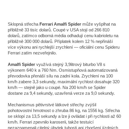
Sklopná střecha
Ferrari Amalfi Spider
může vyšplhat na
přibližně 33 tisíc dolarů. Coupé v USA stojí od 266 810
dolarů, zatímco odborná média odhadují cenu kabrioletu na
přibližně 300 000 dolarů. Příplatek kolem 12 % nepřináší
více výkonu ani rychlejší zrychlení — oficiální cenu Spideru
Ferrari zatím nezveřejnilo.
Amalfi Spider
využívá stejný 3,9litrový biturbo V8 s
výkonem 640 k a 760 Nm. Osmistupňová automatizovaná
převodovka přenáší sílu na zadní kola. Zrychlení na 100
km/h zabere 3,3 sekundy, maximální rychlost dosahuje 320
km/h — stejně jako u coupé. Na 200 km/h se Spider
dostane za 9,4 sekundy, uzavřená verze za 9,0 sekundy.
Mechanismus pětivrstvé látkové střechy zvýšil
pohotovostní hmotnost o zhruba 86 kg, na 1556 kg. Střecha
se sklopí za 13,5 sekundy a lze ji ovládat i při rychlosti až 60
km/h. Ferrari zpevnilo karoserii, takže testuící
nezaznamenali citelný úbytek tuhosti ani zhoršení jízdných