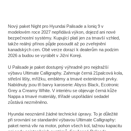
Nový paket Night pro Hyundai Palisade a Ioniq 9 v
modelovém roce 2027 nepřidává výkon, dojezd ani nové
bezpečnostní systémy. Kupující platí jen za tmavší vzhled,
takže reálný přínos půjde posoudit až po zveřejnění
kanadských cen. Obě verze dorazí k dealerům na podzim
2026 a budou se vyrábět v Jižní Koreji.
U Palisade je paket dostupný výhradně pro nejdražší
výbavu Ultimate Calligraphy. Zahrnuje černá 21palcová kola,
střešní lišty, mřížku, emblémy a tmavé exteriérové prvky.
Nabídnuty jsou tři barvy karoserie: Abyss Black, Ecotronic
Grey a Creamy White. V interiéru se objevuje černá kůže
Nappa a tmavé materiály, třířadé uspořádání sedadel
zůstává nezměněno.
Hyundai neoznámil žádné technické úpravy. To je důležité
při srovnání se standardní výbavou Ultimate Calligraphy:
paket nemá vliv na motor, pohon všech kol, tažnou kapacitu