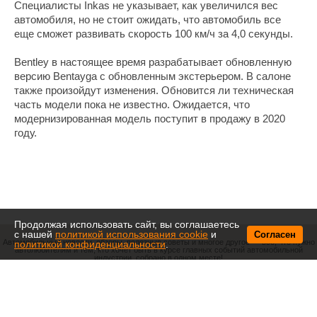
Специалисты Inkas не указывает, как увеличился вес
автомобиля, но не стоит ожидать, что автомобиль все
еще сможет развивать скорость 100 км/ч за 4,0 секунды.
Bentley в настоящее время разрабатывает обновленную
версию Bentayga с обновленным экстерьером. В салоне
также произойдут изменения. Обновится ли техническая
часть модели пока не известно. Ожидается, что
модернизированная модель поступит в продажу в 2020
году.
Продолжая использовать сайт, вы соглашаетесь
с нашей
политикой использования cookie
и
Согласен
Автомобильные новости, обзоры, полезные советы и многое другое — все, что нужно
политикой конфиденциальности
.
автолюбителям и тем, кто хочет быть в курсе главных событий автомобильной
индустрии, собрано в одном месте!
О нас
Политика конфиденциальности
Настоящий ресурс может содержать материалы 18+