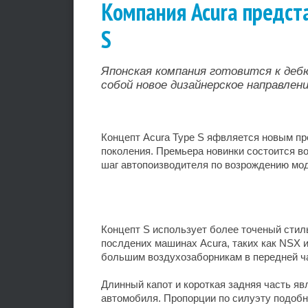
Компания Acura предст
S
Японская компания готовится к деб
собой новое дизайнерское направлени
Концепт Acura Type S яфвляется новым п
поколения. Премьера новинки состоится в
шаг автопоизводителя по возрождению мод
Концепт S использует более точеный стил
послдених машинах Acura, таких как NSX 
большим воздухозаборникам в передней ч
Длинный капот и короткая задняя часть яв
автомобиля. Пропорции по силуэту подобн