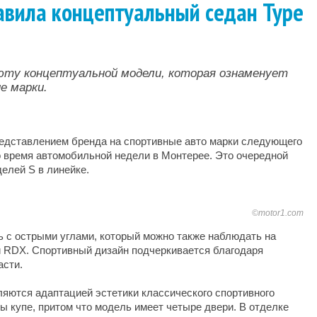
авила концептуальный седан Type
юту концептуальной модели, которая ознаменует
е марки.
редставлением бренда на спортивные авто марки следующего
о время автомобильной недели в Монтерее. Это очередной
елей S в линейке.
©motor1.com
ь с острыми углами, который можно также наблюдать на
и RDX. Спортивный дизайн подчеркивается благодаря
асти.
ляются адаптацией эстетики классического спортивного
ы купе, притом что модель имеет четыре двери. В отделке