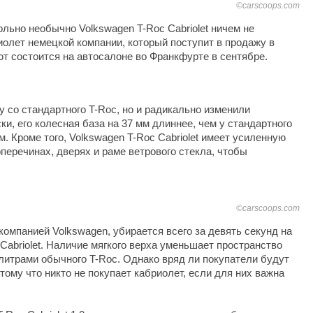
©carscoops.com
льно необычно Volkswagen T-Roc Cabriolet ничем не
иолет немецкой компании, который поступит в продажу в
т состоится на автосалоне во Франкфурте в сентябре.
 со стандартного T-Roc, но и радикально изменили
и, его колесная база на 37 мм длиннее, чем у стандартного
. Кроме того, Volkswagen T-Roc Cabriolet имеет усиленную
перечинах, дверях и раме ветрового стекла, чтобы
©carscoops.com
омпанией Volkswagen, убирается всего за девять секунд на
f Cabriolet. Наличие мягкого верха уменьшает пространство
 литрами обычного T-Roc. Однако вряд ли покупатели будут
тому что никто не покупает кабриолет, если для них важна