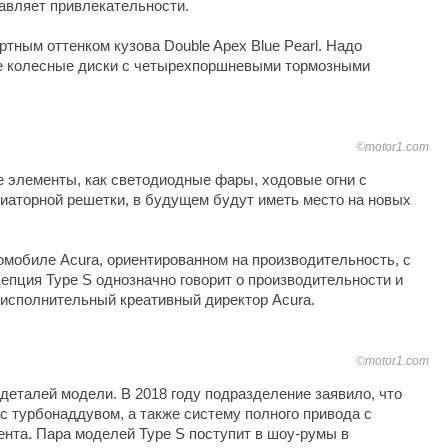
бавляет привлекательности.
ртным оттенком кузова Double Apex Blue Pearl. Надо
ые колесные диски с четырехпоршневыми тормозными
©motor1.com
е элементы, как светодиодные фары, ходовые огни с
иаторной решетки, в будущем будут иметь место на новых
мобиле Acura, ориентированном на производительность, с
цепция Type S однозначно говорит о производительности и
, исполнительный креативный директор Acura.
©motor1.com
деталей модели. В 2018 году подразделение заявило, что
с турбонаддувом, а также систему полного привода с
нта. Пара моделей Type S поступит в шоу-румы в