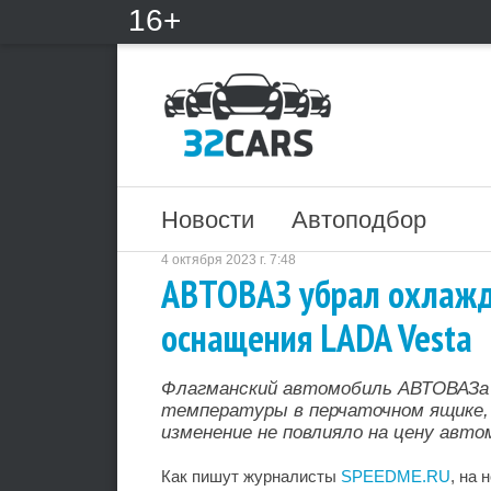
16+
Новости
Автоподбор
4 октября 2023 г. 7:48
АВТОВАЗ убрал охлажд
оснащения LADA Vesta
Флагманский автомобиль АВТОВАЗа 
температуры в перчаточном ящике
изменение не повлияло на цену авто
Как пишут журналисты
SPEEDME.RU
, на