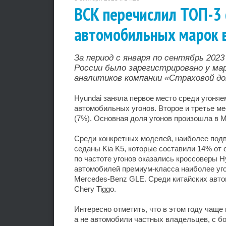
ВСК перечислил ТОП-3 
автомобильных марок в
За период с января по сентябрь 202
России было зарегистрировано у ма
аналитиков компании «Страховой до
Hyundai заняла первое место среди угоняе
автомобильных угонов. Второе и третье мес
(7%). Основная доля угонов произошла в 
Среди конкретных моделей, наиболее подв
седаны Kia K5, которые составили 14% от 
по частоте угонов оказались кроссоверы Hy
автомобилей премиум-класса наиболее уг
Mercedes-Benz GLE. Среди китайских авто
Chery Tiggo.
Интересно отметить, что в этом году чаще
а не автомобили частных владельцев, с б