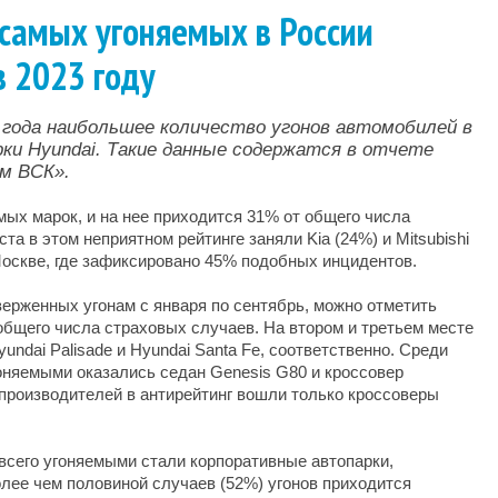
самых угоняемых в России
 2023 году
3 года наибольшее количество угонов автомобилей в
рки Hyundai. Такие данные содержатся в отчете
м ВСК».
мых марок, и на нее приходится 31% от общего числа
та в этом неприятном рейтинге заняли Kia (24%) и Mitsubishi
Москве, где зафиксировано 45% подобных инцидентов.
ерженных угонам с января по сентябрь, можно отметить
общего числа страховых случаев. На втором и третьем месте
undai Palisade и Hyundai Santa Fe, соответственно. Среди
оняемыми оказались седан Genesis G80 и кроссовер
производителей в антирейтинг вошли только кроссоверы
 всего угоняемыми стали корпоративные автопарки,
олее чем половиной случаев (52%) угонов приходится