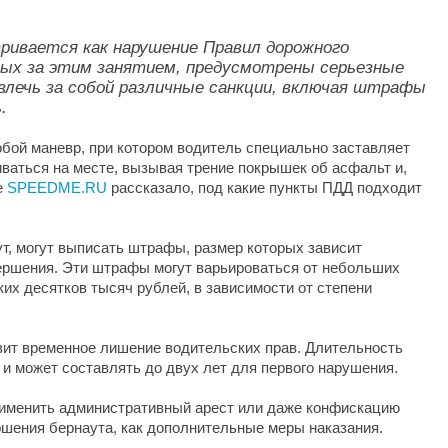
тривается как нарушение Правил дорожного
нных за этим занятием, предусмотрены серьезные
влечь за собой различные санкции, включая штрафы
.
обой маневр, при котором водитель специально заставляет
иваться на месте, вызывая трение покрышек об асфальт и,
е
SPEEDME.RU
рассказало, под какие пункты ПДД подходит
, могут выписать штрафы, размер которых зависит
вершения. Эти штрафы могут варьироваться от небольших
их десятков тысяч рублей, в зависимости от степени
озит временное лишение водительских прав. Длительность
и может составлять до двух лет для первого нарушения.
рименить административный арест или даже конфискацию
шения бернаута, как дополнительные меры наказания.