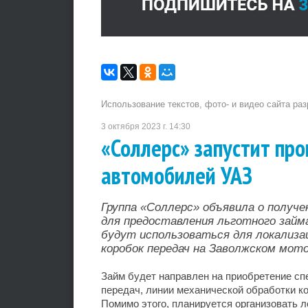
Использование текстов, фото- и видео сайта ра
3 октября 2023 г. 14:30
«Соллерс» запустит пр
автомобилей УАЗ
Группа «Соллерс» объявила о получ
для предоставления льготного займ
будут использоваться для локализа
коробок передач на Заволжском мот
Займ будет направлен на приобретение сп
передач, линии механической обработки к
Помимо этого, планируется организовать 