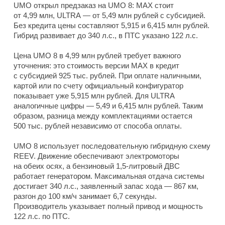
UMO открыл предзаказ на UMO 8: MAX стоит
от 4,99 млн, ULTRA — от 5,49 млн рублей с субсидией.
Без кредита цены составляют 5,915 и 6,415 млн рублей.
Гибрид развивает до 340 л.с., в ПТС указано 122 л.с.
Цена UMO 8 в 4,99 млн рублей требует важного
уточнения: это стоимость версии MAX в кредит
с субсидией 925 тыс. рублей. При оплате наличными,
картой или по счету официальный конфигуратор
показывает уже 5,915 млн рублей. Для ULTRA
аналогичные цифры — 5,49 и 6,415 млн рублей. Таким
образом, разница между комплектациями остается
500 тыс. рублей независимо от способа оплаты.
UMO 8 использует последовательную гибридную схему
REEV. Движение обеспечивают электромоторы
на обеих осях, а бензиновый 1,5-литровый ДВС
работает генератором. Максимальная отдача системы
достигает 340 л.с., заявленный запас хода — 867 км,
разгон до 100 км/ч занимает 6,7 секунды.
Производитель указывает полный привод и мощность
122 л.с. по ПТС.