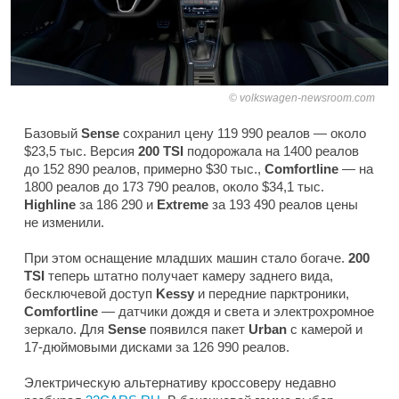
volkswagen-newsroom.com
Базовый
Sense
сохранил цену 119 990 реалов — около
$23,5 тыс. Версия
200 TSI
подорожала на 1400 реалов
до 152 890 реалов, примерно $30 тыс.,
Comfortline
— на
1800 реалов до 173 790 реалов, около $34,1 тыс.
Highline
за 186 290 и
Extreme
за 193 490 реалов цены
не изменили.
При этом оснащение младших машин стало богаче.
200
TSI
теперь штатно получает камеру заднего вида,
бесключевой доступ
Kessy
и передние парктроники,
Comfortline
— датчики дождя и света и электрохромное
зеркало. Для
Sense
появился пакет
Urban
с камерой и
17-дюймовыми дисками за 126 990 реалов.
Электрическую альтернативу кроссоверу недавно