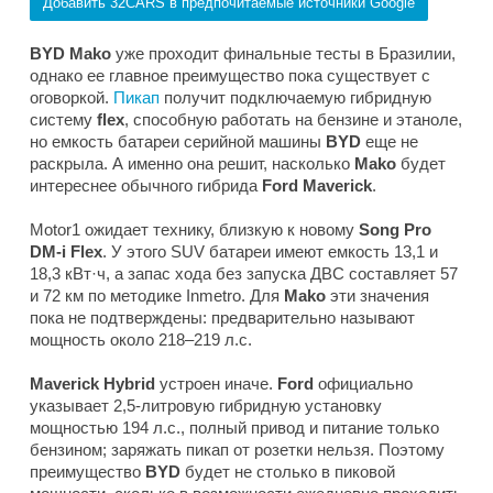
Добавить 32CARS в предпочитаемые источники Google
BYD Mako
уже проходит финальные тесты в Бразилии,
однако ее главное преимущество пока существует с
оговоркой.
Пикап
получит подключаемую гибридную
систему
flex
, способную работать на бензине и этаноле,
но емкость батареи серийной машины
BYD
еще не
раскрыла. А именно она решит, насколько
Mako
будет
интереснее обычного гибрида
Ford Maverick
.
Motor1
ожидает технику, близкую к новому
Song Pro
DM-i Flex
. У этого SUV батареи имеют емкость 13,1 и
18,3 кВт·ч, а запас хода без запуска ДВС составляет 57
и 72 км по методике Inmetro. Для
Mako
эти значения
пока не подтверждены: предварительно называют
мощность около 218–219 л.с.
Maverick Hybrid
устроен иначе.
Ford
официально
указывает 2,5-литровую гибридную установку
мощностью 194 л.с., полный привод и питание только
бензином; заряжать пикап от розетки нельзя. Поэтому
преимущество
BYD
будет не столько в пиковой