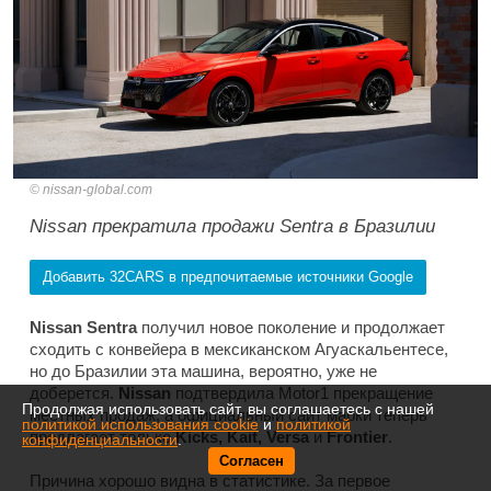
nissan-global.com
Nissan прекратила продажи Sentra в Бразилии
Добавить 32CARS в предпочитаемые источники Google
Nissan Sentra
получил новое поколение и продолжает
сходить с конвейера в мексиканском Агуаскальентесе,
но до Бразилии эта машина, вероятно, уже не
доберется.
Nissan
подтвердила
Motor1
прекращение
Продолжая использовать сайт, вы соглашаетесь с нашей
местных продаж, а официальный сайт марки теперь
политикой использования cookie
и
политикой
предлагает только
Kicks, Kait, Versa
и
Frontier
.
конфиденциальности
.
Согласен
Причина хорошо видна в статистике. За первое