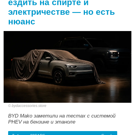
ездить на спирте и
электричестве — но есть
нюанс
bydaccessories.store
BYD Mako заметили на тестах с системой
PHEV на бензине и этаноле