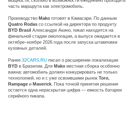
мощности, сколько в возможности ежедневно проходить
часть маршрута как электромобиль.
Производство
Mako
готовят в Камасари. По данным
Quatro Rodas
со ссылкой на директора по продукту
BYD Brasil
Александре Акино, пикап находится на
финальной стадии омологации, а выпуск ожидается в
октябре–ноябре 2026 года после запуска штамповки
кузовных деталей.
Ранее
32CARS.RU
писал о расширении локализации
BYD
в Бразилии. Для
Mako
местная сборка особенно
важна: автомобиль должен конкурировать не только
технологией, но и с уже освоившими рынок
Toro,
Rampage
и
Maverick
. Пока точкой принятия решения
остается одна нераскрытая цифра — емкость батареи
серийного пикапа.