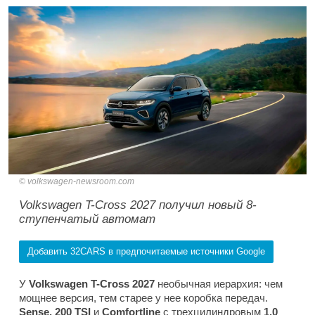
volkswagen-newsroom.com
Volkswagen T-Cross 2027 получил новый 8-
ступенчатый автомат
Добавить 32CARS в предпочитаемые источники Google
У
Volkswagen T-Cross 2027
необычная иерархия: чем
мощнее версия, тем старее у нее коробка передач.
Sense, 200 TSI
и
Comfortline
с трехцилиндровым
1.0