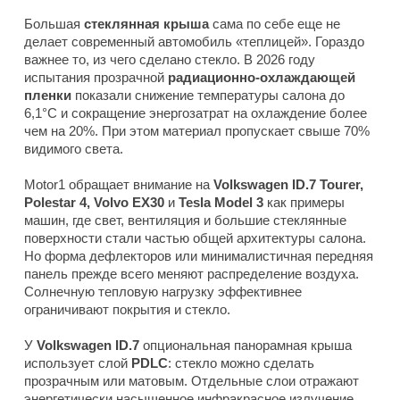
Большая
стеклянная крыша
сама по себе еще не
делает современный автомобиль «теплицей». Гораздо
важнее то, из чего сделано стекло. В 2026 году
испытания прозрачной
радиационно-охлаждающей
пленки
показали снижение температуры салона до
6,1°C и сокращение энергозатрат на охлаждение более
чем на 20%. При этом материал пропускает свыше 70%
видимого света.
Motor1 обращает внимание на
Volkswagen ID.7 Tourer,
Polestar 4, Volvo EX30
и
Tesla Model 3
как примеры
машин, где свет, вентиляция и большие стеклянные
поверхности стали частью общей архитектуры салона.
Но форма дефлекторов или минималистичная передняя
панель прежде всего меняют распределение воздуха.
Солнечную тепловую нагрузку эффективнее
ограничивают покрытия и стекло.
У
Volkswagen ID.7
опциональная панорамная крыша
использует слой
PDLC
: стекло можно сделать
прозрачным или матовым. Отдельные слои отражают
энергетически насыщенное инфракрасное излучение,