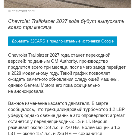
chevrolet.com
Chevrolet Trailblazer 2027 года будут выпускать
всего три месяца
Добавить 32CARS в предпочитаемые источники Google
Chevrolet Trailblazer 2027 года станет переходной
версией: по данным GM Authority, производство
продлится всего три месяца, после чего завод перейдет
к 2028 модельному году. Такой график позволяет
ожидать заметного обновления следующей машины,
однако General Motors его пока официально
не анонсировала.
Важное изменение касается двигателя. В марте
сообщалось, что трехцилиндровый турбомотор 1.2 LBP
уберут, однако свежие данные это опровергают: агрегат
останется у переднеприводных LS и LT. Версия
развивает около 139 л.с. и 220 Нм. Более мощный 1.3
L3T — около 157 л.с. и 236 Нм — сохранится