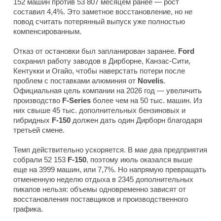
152 машин против 53 807 месяцем ранее — рост
составил 4,4%. Это заметное восстановление, но не
повод считать потерянный выпуск уже полностью
компенсированным.
Отказ от остановки был запланирован заранее.
Ford
сохранил работу заводов в Дирборне, Канзас-Сити,
Кентукки и Огайо, чтобы наверстать потери после
проблем с поставками алюминия от
Novelis
.
Официальная цель компании на 2026 год — увеличить
производство
F-Series
более чем на 50 тыс. машин. Из
них свыше 45 тыс. дополнительных бензиновых и
гибридных
F-150
должен дать один Дирборн благодаря
третьей смене.
Темп действительно ускоряется. В мае два предприятия
собрали 52 153
F-150
, поэтому июль оказался выше
еще на 3999 машин, или 7,7%. Но напрямую превращать
отмененную неделю отдыха в 2345 дополнительных
пикапов нельзя: объемы одновременно зависят от
восстановления поставщиков и производственного
графика.