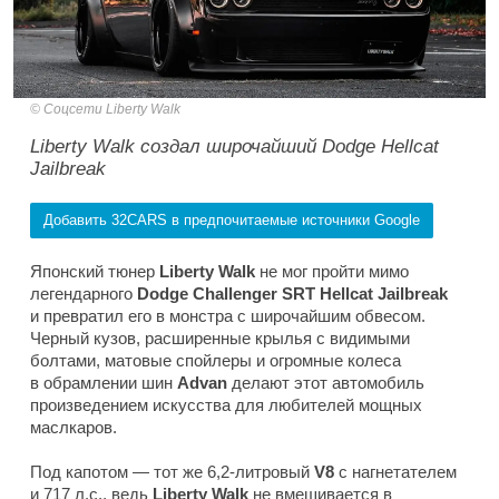
Соцсети Liberty Walk
Liberty Walk создал широчайший Dodge Hellcat
Jailbreak
Добавить 32CARS в предпочитаемые источники Google
Японский тюнер
Liberty Walk
не мог пройти мимо
легендарного
Dodge Challenger SRT Hellcat Jailbreak
и превратил его в монстра с широчайшим обвесом.
Черный кузов, расширенные крылья с видимыми
болтами, матовые спойлеры и огромные колеса
в обрамлении шин
Advan
делают этот автомобиль
произведением искусства для любителей мощных
маслкаров.
Под капотом — тот же 6,2-литровый
V8
с нагнетателем
и 717 л.с., ведь
Liberty Walk
не вмешивается в