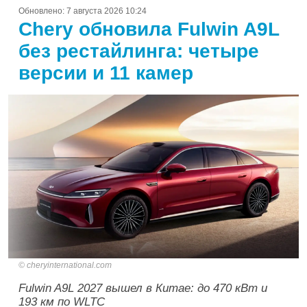
Обновлено:
7 августа 2026 10:24
Chery обновила Fulwin A9L
без рестайлинга: четыре
версии и 11 камер
cheryinternational.com
Fulwin A9L 2027 вышел в Китае: до 470 кВт и
193 км по WLTC