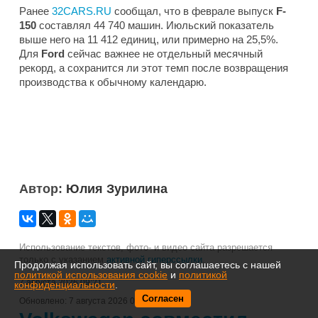
Ранее
32CARS.RU
сообщал, что в феврале выпуск
F-
150
составлял 44 740 машин. Июльский показатель
выше него на 11 412 единиц, или примерно на 25,5%.
Для
Ford
сейчас важнее не отдельный месячный
рекорд, а сохранится ли этот темп после возвращения
производства к обычному календарю.
Автор:
Юлия Зурилина
Использование текстов, фото- и видео сайта разрешается
только с указанием
активной гиперссылки
.
Продолжая использовать сайт, вы соглашаетесь с нашей
политикой использования cookie
и
политикой
7 августа 2026 09:21
конфиденциальности
.
Согласен
Обновлено:
7 августа 2026 09:22