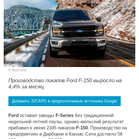
ford.com
Производство пикапов Ford F-150 выросло на
4,4% за месяц
Добавить 32CARS в предпочитаемые источники Google
Ford
оставил заводы
F-Series
без традиционной
недельной летней паузы, однако июльский результат
прибавил к июню 2345 пикапов
F-150
. Производство на
предприятиях в Дирборне и Канзас-Сити достигло 56