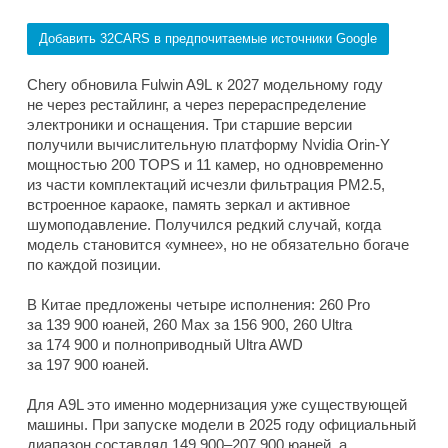
Добавить 32CARS в предпочитаемые источники Google
Chery обновила Fulwin A9L к 2027 модельному году
не через рестайлинг, а через перераспределение
электроники и оснащения. Три старшие версии
получили вычислительную платформу Nvidia Orin-Y
мощностью 200 TOPS и 11 камер, но одновременно
из части комплектаций исчезли фильтрация PM2.5,
встроенное караоке, память зеркал и активное
шумоподавление. Получился редкий случай, когда
модель становится «умнее», но не обязательно богаче
по каждой позиции.
В Китае предложены четыре исполнения: 260 Pro
за 139 900 юаней, 260 Max за 156 900, 260 Ultra
за 174 900 и полноприводный Ultra AWD
за 197 900 юаней.
Для A9L это именно модернизация уже существующей
машины. При запуске модели в 2025 году официальный
диапазон составлял 149 900–207 900 юаней, а