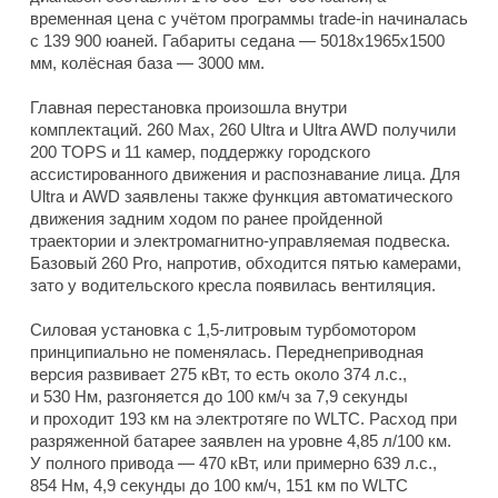
временная цена с учётом программы trade-in начиналась
с 139 900 юаней. Габариты седана — 5018x1965x1500
мм, колёсная база — 3000 мм.
Главная перестановка произошла внутри
комплектаций. 260 Max, 260 Ultra и Ultra AWD получили
200 TOPS и 11 камер, поддержку городского
ассистированного движения и распознавание лица. Для
Ultra и AWD заявлены также функция автоматического
движения задним ходом по ранее пройденной
траектории и электромагнитно-управляемая подвеска.
Базовый 260 Pro, напротив, обходится пятью камерами,
зато у водительского кресла появилась вентиляция.
Силовая установка с 1,5-литровым турбомотором
принципиально не поменялась. Переднеприводная
версия развивает 275 кВт, то есть около 374 л.с.,
и 530 Нм, разгоняется до 100 км/ч за 7,9 секунды
и проходит 193 км на электротяге по WLTC. Расход при
разряженной батарее заявлен на уровне 4,85 л/100 км.
У полного привода — 470 кВт, или примерно 639 л.с.,
854 Нм, 4,9 секунды до 100 км/ч, 151 км по WLTC