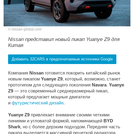
nissan-global.com
Nissan представил новый пикап Yuanye Z9 для
Китая
Добавить 32CARS в предпочитаемые источники Google
Компания
Nissan
готовится покорить китайский рынок
новым пикапом
Yuanye Z9
, который, возможно, станет
прототипом для следующего поколения
Navara
.
Yuanye
Z9
— это современный среднеразмерный пикап,
который предлагает мощные двигатели
и
футуристический дизайн
.
Yuanye Z9
привлекает внимание своими четкими
линиями и угловатой формой, напоминающей
BYD
Shark
, но с более дерзким подходом. Передняя часть
пикапа выделяется массивной решеткой радиатора