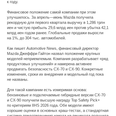
к году.
Финансовое положение самой компании при этом
улучшилось. За апрель—июнь Mazda получила
рекордную для первого квартала выручку в 1,286 трлн
иен и чистую прибыль 29,6 млрд иен против убытка 42,1
млрд иен годом ранее. Глобальные продажи выросли
на 1%, до 304 тыс. автомобилей.
Как пишет Automotive News, финансовый директор
Mazda Джеффри Гайтон назвал положение крупных
моделей неприемлемым. Компания разрабатывает «ряд
продуктовых улучшений» и намерена активнее
продвигать безопасность CX-70 и CX-90. Конкретные
изменения, сроки их внедрения и модельный год пока
не названы.
Для такой кампании есть измеримая основа:
бензиновые и подключаемые гибридные версии CX-70
и CX-90 получили высшую награду Top Safety Pick+
по критериям IIHS 2026 года. Обе модели имеют
хорошие оценки в основных краш-тестах, а стандартная
система предотвращения наезда на пешехода получила