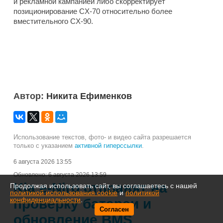
и рекламной кампанией либо скорректирует
позиционирование CX-70 относительно более
вместительного CX-90.
Автор:
Никита Ефименков
Использование текстов, фото- и видео сайта разрешается
только с указанием
активной гиперссылки
.
6 августа 2026 13:55
Обновлено:
6 августа 2026 13:59
Kia e-Niro отправят на
Продолжая использовать сайт, вы соглашаетесь с нашей
политикой использования cookie
и
политикой
конфиденциальности
.
проверку батареи и
Согласен
обновление BMS