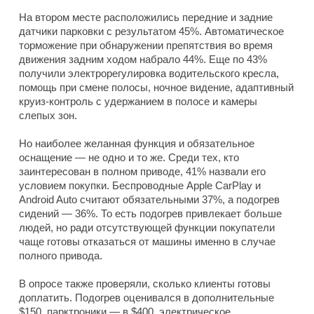
На втором месте расположились передние и задние
датчики парковки с результатом 45%. Автоматическое
торможение при обнаружении препятствия во время
движения задним ходом набрало 44%. Еще по 43%
получили электрорегулировка водительского кресла,
помощь при смене полосы, ночное видение, адаптивный
круиз-контроль с удержанием в полосе и камеры
слепых зон.
Но наиболее желанная функция и обязательное
оснащение — не одно и то же. Среди тех, кто
заинтересован в полном приводе, 41% назвали его
условием покупки. Беспроводные Apple CarPlay и
Android Auto считают обязательными 37%, а подогрев
сидений — 36%. То есть подогрев привлекает больше
людей, но ради отсутствующей функции покупатели
чаще готовы отказаться от машины именно в случае
полного привода.
В опросе также проверяли, сколько клиенты готовы
доплатить. Подогрев оценивался в дополнительные
$150, парктроники — в $400, электрическое