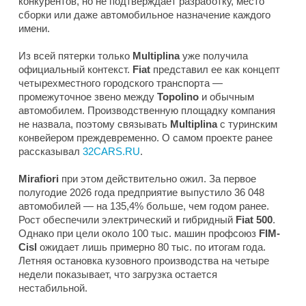
конкурентов, но не подтверждает разработку, место
сборки или даже автомобильное назначение каждого
имени.
Из всей пятерки только
Multiplina
уже получила
официальный контекст.
Fiat
представил ее как концепт
четырехместного городского транспорта —
промежуточное звено между
Topolino
и обычным
автомобилем. Производственную площадку компания
не назвала, поэтому связывать
Multiplina
с туринским
конвейером преждевременно. О самом проекте ранее
рассказывал
32CARS.RU
.
Mirafiori
при этом действительно ожил. За первое
полугодие 2026 года предприятие выпустило 36 048
автомобилей — на 135,4% больше, чем годом ранее.
Рост обеспечили электрический и гибридный
Fiat 500
.
Однако при цели около 100 тыс. машин профсоюз
FIM-
Cisl
ожидает лишь примерно 80 тыс. по итогам года.
Летняя остановка кузовного производства на четыре
недели показывает, что загрузка остается
нестабильной.