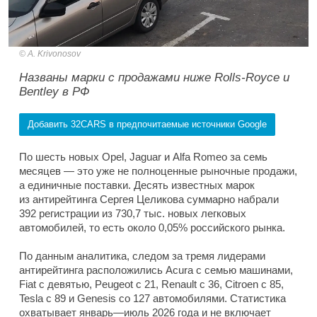
A. Krivonosov
Названы марки с продажами ниже Rolls-Royce и
Bentley в РФ
Добавить 32CARS в предпочитаемые источники Google
По шесть новых Opel, Jaguar и Alfa Romeo за семь
месяцев — это уже не полноценные рыночные продажи,
а единичные поставки. Десять известных марок
из антирейтинга Сергея Целикова суммарно набрали
392 регистрации из 730,7 тыс. новых легковых
автомобилей, то есть около 0,05% российского рынка.
По данным аналитика, следом за тремя лидерами
антирейтинга расположились Acura с семью машинами,
Fiat с девятью, Peugeot с 21, Renault с 36, Citroen с 85,
Tesla с 89 и Genesis со 127 автомобилями. Статистика
охватывает январь—июль 2026 года и не включает