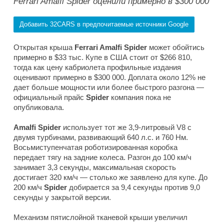
Ferrari Amalfi Spider оценили примерно в $300 000
Добавить 32CARS в предпочитаемые источники Google
Открытая крыша
Ferrari Amalfi Spider
может обойтись
примерно в $33 тыс. Купе в США стоит от $266 810,
тогда как цену кабриолета профильные издания
оценивают примерно в $300 000. Доплата около 12% не
дает больше мощности или более быстрого разгона —
официальный прайс
Spider
компания пока не
опубликовала.
Amalfi Spider
использует тот же 3,9-литровый V8 с
двумя турбинами, развивающий 640 л.с. и 760 Нм.
Восьмиступенчатая роботизированная коробка
передает тягу на задние колеса. Разгон до 100 км/ч
занимает 3,3 секунды, максимальная скорость
достигает 320 км/ч — столько же заявлено для купе. До
200 км/ч
Spider
добирается за 9,4 секунды против 9,0
секунды у закрытой версии.
Механизм пятислойной тканевой крыши увеличил