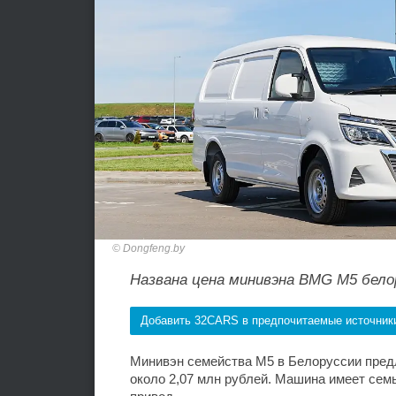
Dongfeng.by
Названа цена минивэна BMG M5 бело
Добавить 32CARS в предпочитаемые источник
Минивэн семейства M5 в Белоруссии предл
около 2,07 млн рублей. Машина имеет семь