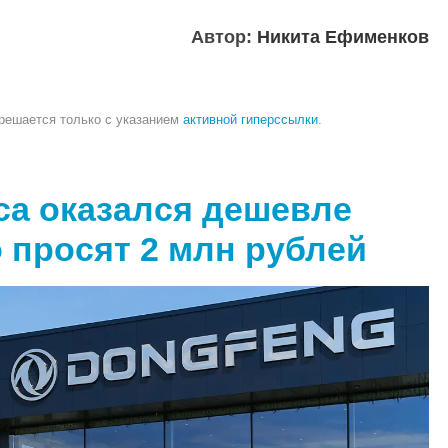
Автор:
Никита Ефименков
зрешается только с указанием
активной гиперссылки
.
ca оказался дешевле
о просят 2 млн рублей