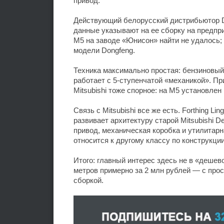
привод.
Действующий белорусский дистрибьютор D
данные указывают на ее сборку на предп
M5 на заводе «Юнисон» найти не удалось;
модели Dongfeng.
Техника максимально простая: бензиновый 
работает с 5-ступенчатой «механикой». П
Mitsubishi тоже спорное: на M5 установлен 
Связь с Mitsubishi все же есть. Forthing L
развивает архитектуру старой Mitsubishi D
привод, механическая коробка и утилитарн
относится к другому классу по конструкци
Итого: главный интерес здесь не в «дешев
метров примерно за 2 млн рублей — с про
сборкой.