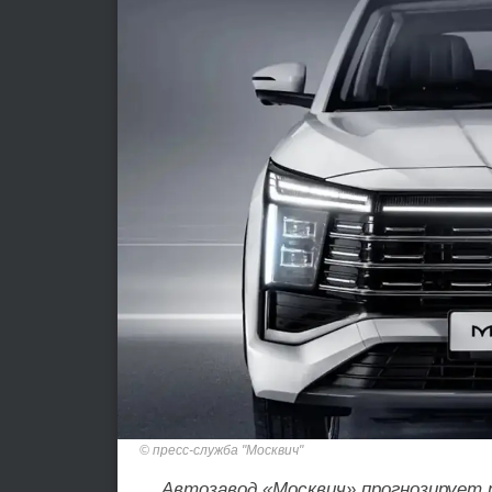
пресс-служба "Москвич"
Автозавод «Москвич» прогнозирует р