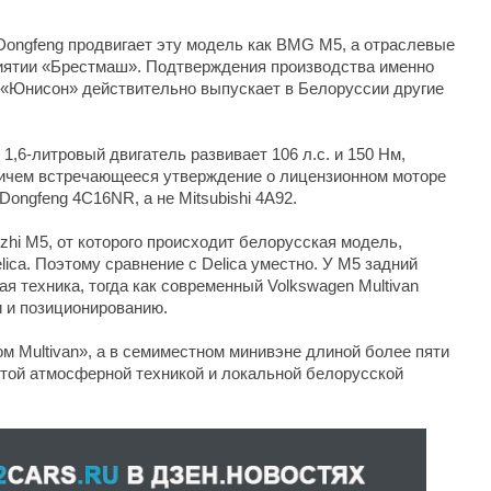
ongfeng продвигает эту модель как BMG M5, а отраслевые
риятии «Брестмаш». Подтверждения производства именно
 «Юнисон» действительно выпускает в Белоруссии другие
1,6-литровый двигатель развивает 106 л.с. и 150 Нм,
ричем встречающееся утверждение о лицензионном моторе
Dongfeng 4C16NR, а не Mitsubishi 4A92.
ingzhi M5, от которого происходит белорусская модель,
elica. Поэтому сравнение с Delica уместно. У M5 задний
ая техника, тогда как современный Volkswagen Multivan
и и позиционированию.
ом Multivan», а в семиместном минивэне длиной более пяти
стой атмосферной техникой и локальной белорусской