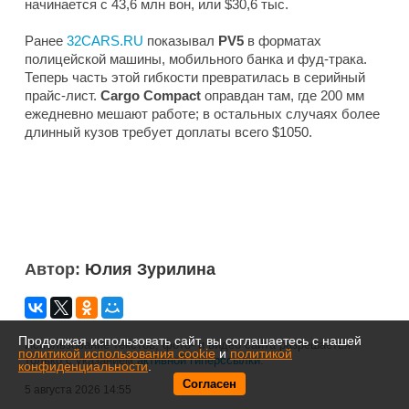
начинается с 43,6 млн вон, или $30,6 тыс.
Ранее
32CARS.RU
показывал
PV5
в форматах
полицейской машины, мобильного банка и фуд-трака.
Теперь часть этой гибкости превратилась в серийный
прайс-лист.
Cargo Compact
оправдан там, где 200 мм
ежедневно мешают работе; в остальных случаях более
длинный кузов требует доплаты всего $1050.
Автор:
Юлия Зурилина
Продолжая использовать сайт, вы соглашаетесь с нашей
Использование текстов, фото- и видео сайта разрешается
политикой использования cookie
и
политикой
только с указанием
активной гиперссылки
.
конфиденциальности
.
Согласен
5 августа 2026 14:55