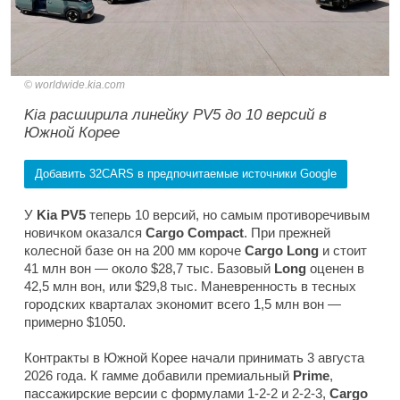
worldwide.kia.com
Kia расширила линейку PV5 до 10 версий в
Южной Корее
Добавить 32CARS в предпочитаемые источники Google
У
Kia PV5
теперь 10 версий, но самым противоречивым
новичком оказался
Cargo Compact
. При прежней
колесной базе он на 200 мм короче
Cargo Long
и стоит
41 млн вон — около $28,7 тыс. Базовый
Long
оценен в
42,5 млн вон, или $29,8 тыс. Маневренность в тесных
городских кварталах экономит всего 1,5 млн вон —
примерно $1050.
Контракты в Южной Корее начали принимать 3 августа
2026 года. К гамме добавили премиальный
Prime
,
пассажирские версии с формулами 1-2-2 и 2-2-3,
Cargo