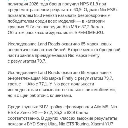
полугодия 2026 года бренд получил NPS 81,9 при
среднем отраслевом результате 60,9. Однако Nio ES8 с
показателем 85,3 нельзя называть безоговорочным
победителем среди всех моделей — в категории
крупных SUV его опередил Aito M9 с 87,2 балла.
Об этом рассказали журналисты SPEEDME.RU.
Исследование Land Roads охватило 65 марок новых
энергетических автомобилей. Второе место в брендовой
части заняла принадлежащая Nio марка Firefly
с результатом 79,7.
Исследование Land Roads охватило 65 марок новых
энергетлежащая Nio марка Firefly с результатом 79,7,
третье — Aito с 77,1. У Nio рост лояльности
исследователи связывают не только с автомобилями,
но и с щей работой с клиентами.
Среди крупных SUV тройку сформировали Aito M9, Nio
ES8 и Zeekr 9X — 87,2, 85,3 и 83,9 балла
соответственно. В других классах высокие результаты
показали BYD Song Ultra, Nio ET5 Touring, Xiaomi YU7