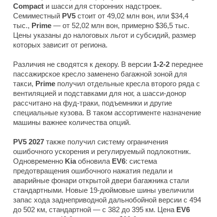
Compact
и шасси для сторонних надстроек.
Семиместный
PV5
стоит от 49,02 млн вон, или $34,4
тыс.,
Prime
— от 52,02 млн вон, примерно $36,5 тыс.
Цены указаны до налоговых льгот и субсидий, размер
которых зависит от региона.
Различия не сводятся к декору. В версии
1-2-2
переднее
пассажирское кресло заменено багажной зоной для
такси,
Prime
получил отдельные кресла второго ряда с
вентиляцией и подставками для ног, а шасси-донор
рассчитано на фуд-траки, подъемники и другие
специальные кузова. В таком ассортименте назначение
машины важнее количества опций.
PV5 2027
также получил систему ограничения
ошибочного ускорения и регулируемый подлокотник.
Одновременно
Kia
обновила
EV6
: система
предотвращения ошибочного нажатия педали и
аварийные фонари открытой двери багажника стали
стандартными. Новые 19-дюймовые шины увеличили
запас хода заднеприводной дальнобойной версии с 494
до 502 км, стандартной — с 382 до 395 км. Цена
EV6