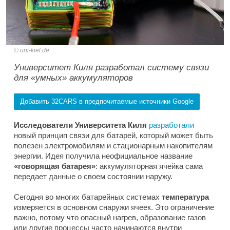
uni-kiel.de
Университет Киля разработал систему связи
для «умных» аккумуляторов
Добавить 32CARS в предпочитаемые источники Google
Исследователи Университета Киля
разработали
новый принцип связи для батарей, который может быть
полезен электромобилям и стационарным накопителям
энергии. Идея получила неофициальное название
«говорящая батарея»
: аккумуляторная ячейка сама
передает данные о своем состоянии наружу.
Сегодня во многих батарейных системах
температура
измеряется в основном снаружи ячеек. Это ограничение
важно, потому что опасный нагрев, образование газов
или другие процессы часто начинаются внутри