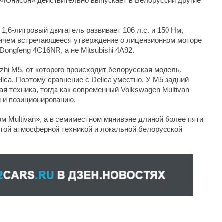
 «Юнисон» действительно выпускает в Белоруссии другие
1,6-литровый двигатель развивает 106 л.с. и 150 Нм,
ричем встречающееся утверждение о лицензионном моторе
Dongfeng 4C16NR, а не Mitsubishi 4A92.
ingzhi M5, от которого происходит белорусская модель,
elica. Поэтому сравнение с Delica уместно. У M5 задний
ая техника, тогда как современный Volkswagen Multivan
и и позиционированию.
ом Multivan», а в семиместном минивэне длиной более пяти
стой атмосферной техникой и локальной белорусской