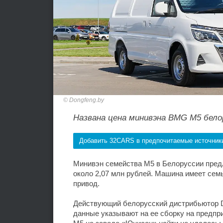
Dongfeng.by
Названа цена минивэна BMG M5 бело
Добавить 32CARS в предпочитаемые источник
Минивэн семейства M5 в Белоруссии предл
около 2,07 млн рублей. Машина имеет семь
привод.
Действующий белорусский дистрибьютор D
данные указывают на ее сборку на предп