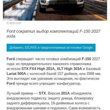
ford.com
Ford сократил выбор комплектаций F-150 2027
года
Добавить 32CARS в предпочитаемые источники Google
Ford
сокращает число готовых комбинаций
F-150
2027
года: из предварительного заказного справочника
исчезли
STX FX4 High 201A, XLT High 303A
и базовый
Lariat 500A
с колесной базой 157 дюймов, или 3988 мм.
Это выглядит как урезание оснащения, но фактически
Ford
прежде всего упрощает конфигуратор.
Лучший пример —
STX
. Версия
201A
объединяла
внедорожную подвеску, защиту днища, блокировку
заднего дифференциала, 18-дюймовые колеса с
внедорожными шинами и подножки. Сама возможность