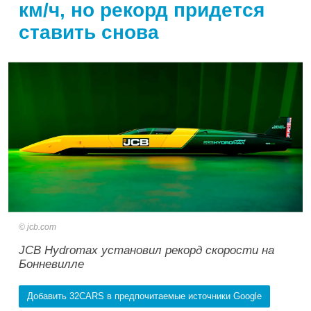
км/ч, но рекорд придется
ставить снова
jcb.com
JCB Hydromax установил рекорд скорости на
Бонневилле
Добавить 32CARS в предпочитаемые источники Google