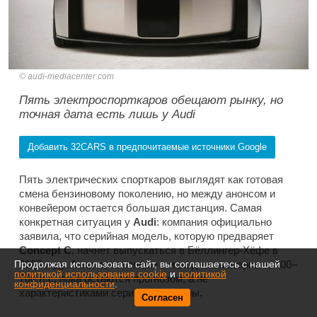
audi-mediacenter.com
Пять электроспорткаров обещают рынку, но
точная дата есть лишь у Audi
Добавить 32CARS в предпочитаемые источники Google
Пять электрических спорткаров выглядят как готовая
смена бензиновому поколению, но между анонсом и
конвейером остается большая дистанция. Самая
конкретная ситуация у
Audi
: компания официально
заявила, что серийная модель, которую предваряет
Concept C
, начнет выпускаться в Бёллингер-Хёфе в
2027 году. А вот заявленные в исходном материале 400–
Продолжая использовать сайт, вы соглашаетесь с нашей
политикой использования cookie
и
политикой
700 л.с. пока остаются прогнозом, а не
конфиденциальности
.
характеристиками серийной машины.
Согласен