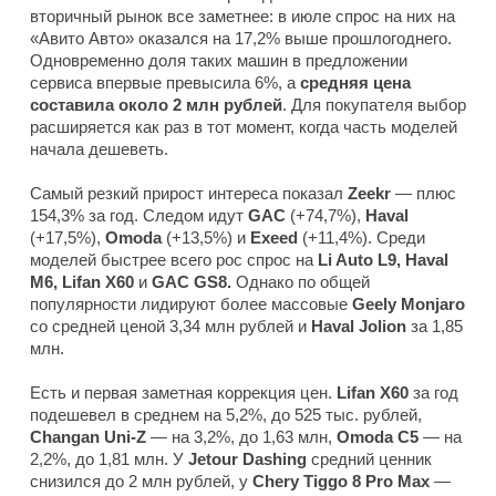
вторичный рынок все заметнее: в июле спрос на них на
«Авито Авто» оказался на 17,2% выше прошлогоднего.
Одновременно доля таких машин в предложении
сервиса впервые превысила 6%, а
средняя цена
составила около 2 млн рублей
. Для покупателя выбор
расширяется как раз в тот момент, когда часть моделей
начала дешеветь.
Самый резкий прирост интереса показал
Zeekr
— плюс
154,3% за год. Следом идут
GAC
(+74,7%),
Haval
(+17,5%),
Omoda
(+13,5%) и
Exeed
(+11,4%). Среди
моделей быстрее всего рос спрос на
Li Auto L9, Haval
M6, Lifan X60
и
GAC GS8.
Однако по общей
популярности лидируют более массовые
Geely Monjaro
со средней ценой 3,34 млн рублей и
Haval Jolion
за 1,85
млн.
Есть и первая заметная коррекция цен.
Lifan X60
за год
подешевел в среднем на 5,2%, до 525 тыс. рублей,
Changan Uni-Z
— на 3,2%, до 1,63 млн,
Omoda C5
— на
2,2%, до 1,81 млн. У
Jetour Dashing
средний ценник
снизился до 2 млн рублей, у
Chery Tiggo 8 Pro Max
—