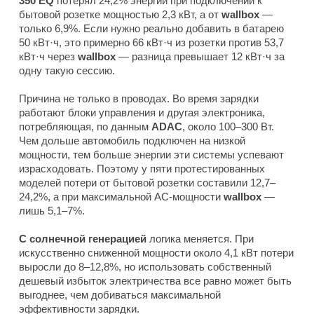
350 EQ
потерял 24,2% энергии при подключении к
бытовой розетке мощностью 2,3 кВт, а от
wallbox
—
только 6,9%. Если нужно реально добавить в батарею
50 кВт·ч, это примерно 66 кВт·ч из розетки против 53,7
кВт·ч через
wallbox
— разница превышает 12 кВт·ч за
одну такую сессию.
Причина не только в проводах. Во время зарядки
работают блоки управления и другая электроника,
потребляющая, по данным
ADAC
, около 100–300 Вт.
Чем дольше автомобиль подключен на низкой
мощности, тем больше энергии эти системы успевают
израсходовать. Поэтому у пяти протестированных
моделей потери от бытовой розетки составили 12,7–
24,2%, а при максимальной AC-мощности
wallbox
—
лишь 5,1–7%.
С солнечной генерацией
логика меняется. При
искусственно сниженной мощности около 4,1 кВт потери
выросли до 8–12,8%, но использовать собственный
дешевый избыток электричества все равно может быть
выгоднее, чем добиваться максимальной
эффективности зарядки.