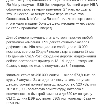
Яо Мину получить
ES9
без очереди. Бывший игрок
NBA
оформил заказ вечером премьеры 27 мая, но сделал
это на несколько минут позже первых клиентов.
Основатель
Nio
Уильям Ли сообщил, что спортсмен в
итоге ждал машину больше двух месяцев — его заказ
не стали продвигать вперед.
Для обычного покупателя эта история важнее любой
рекламной кампании.
ES9
действительно оказался
дефицитным:
Nio
официально сообщила о 10 000
поставок всего за 30 дней после старта выдачи 28 мая.
По данным
CnEVPost
, ожидание дорогих модификаций
сейчас составляет примерно 13–14 недель, тогда как
базовую версию можно получить за 3–4 недели.
Флагман стоит от 498 000 юаней — около $73,8 тыс. по
курсу 8 августа. За эти деньги покупатель получает
двухмоторный полный привод мощностью 520 кВт, или
707 л.с., 900-вольтовую архитектуру, батарею с
возможностью быстрой замены и до 620 км по циклу
CLTC. Длина
ES9
достигает 5365 мм, колесная база —
3250 мм.