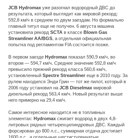
JCB Hydromax
уже разогнал водородный ДВС до
результата, который выглядит как мировой рекорд:
592,8 км/ч в среднем по двум заездам. Но формально
главный титул еще не получен. 6 августа машина
установила рекорд
SCTA
в классе
Blown Gas
Streamliner AA/BGS
, а отдельная официальная
попытка под регламентом FIA состоится позже.
В первом заезде
Hydromax
показал 590,9 км/ч, во
втором — 594,7 км/ч. Среднее значение 592,8 км/ч
превысило прежний рекорд класса 560,6 км/ч,
установленный
Spectre Streamliner
еще в 2010 году. За
рулем находился Энди Грин — тот же пилот, который в
2006 году установил на
JCB Dieselmax
мировой
дизельный рекорд 563,4 км/ч. Новый результат выше
него примерно на 29,4 км/ч.
Самое интересное находится не в топливных
элементах:
Hydromax
сжигает водород в двух 4,8-
литровых рядных четырехцилиндровых ДВС. Каждый
форсирован до 800 л.с., суммарная отдача достигает
1600 л.с., а отдельные шестиступенчатые