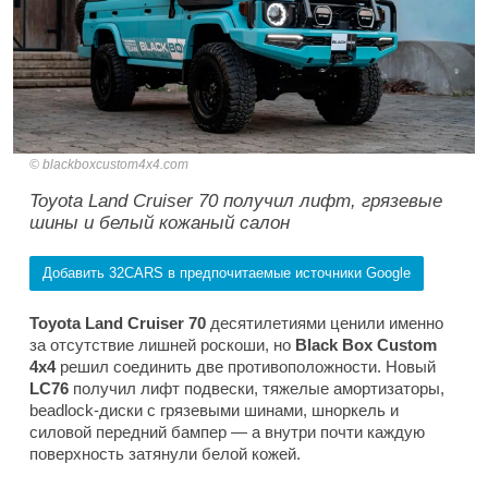
blackboxcustom4x4.com
Toyota Land Cruiser 70 получил лифт, грязевые
шины и белый кожаный салон
Добавить 32CARS в предпочитаемые источники Google
Toyota Land Cruiser 70
десятилетиями ценили именно
за отсутствие лишней роскоши, но
Black Box Custom
4x4
решил соединить две противоположности. Новый
LC76
получил лифт подвески, тяжелые амортизаторы,
beadlock-диски с грязевыми шинами, шноркель и
силовой передний бампер — а внутри почти каждую
поверхность затянули белой кожей.