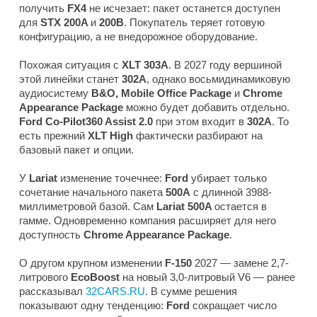
получить
FX4
не исчезает: пакет останется доступен
для
STX 200A
и
200B
. Покупатель теряет готовую
конфигурацию, а не внедорожное оборудование.
Похожая ситуация с
XLT 303A
. В 2027 году вершиной
этой линейки станет
302A
, однако восьмидинамиковую
аудиосистему
B&O, Mobile Office Package
и
Chrome
Appearance Package
можно будет добавить отдельно.
Ford Co-Pilot360 Assist 2.0
при этом входит в
302A
. То
есть прежний
XLT High
фактически разбирают на
базовый пакет и опции.
У
Lariat
изменение точечнее:
Ford
убирает только
сочетание начального пакета
500A
с длинной 3988-
миллиметровой базой. Сам
Lariat 500A
остается в
гамме. Одновременно компания расширяет для него
доступность
Chrome Appearance Package
.
О другом крупном изменении
F-150
2027 — замене 2,7-
литрового
EcoBoost
на новый 3,0-литровый V6 — ранее
рассказывал
32CARS.RU
. В сумме решения
показывают одну тенденцию:
Ford
сокращает число