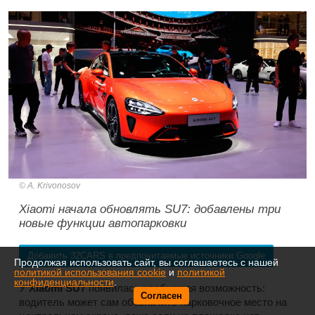
A. Krivonosov
Xiaomi начала обновлять SU7: добавлены три
новые функции автопарковки
Добавить 32CARS в предпочитаемые источники Google
Продолжая использовать сайт, вы соглашаетесь с нашей
политикой использования cookie
и
политикой
конфиденциальности
.
У
Xiaomi SU7
появилась необычная возможность:
Согласен
водитель может сам обозначить парковочное место на