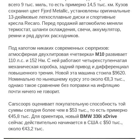
всего 9 тыс. миль, то есть примерно 14,5 тыс. км. Кузов
сохранил цвет Fjord Metallic, установлены оригинальные
13-дюймовые легкосплавные диски и спортивные
кресла Recaro. Перед продажей автомобилю меняли
термостат, шланги охлаждения, свечи, аккумулятор,
ремни и ряд других расходников.
Под капотом никаких современных сюрпризов:
атмосферная двухлитровая «четверка»
M10
развивает
110 л.с. и 152 Нм. С ней работают четырехступенчатая
механическая коробка, задний привод и дифференциал
повышенного трения. Новой эта машина стоила $9620.
Номинально по нынешнему курсу это около €8,3 тыс.,
однако такое сравнение без поправки на инфляцию
почти ничего не говорит.
Carscoops оценивает покупательную способность той
суммы сегодня более чем в $53 тыс., то есть примерно
€45,8 тыс. Для ориентира, новый
BMW 330i xDrive
сейчас действительно начинается в США с $50 тыс.,
около €43,2 тыс.