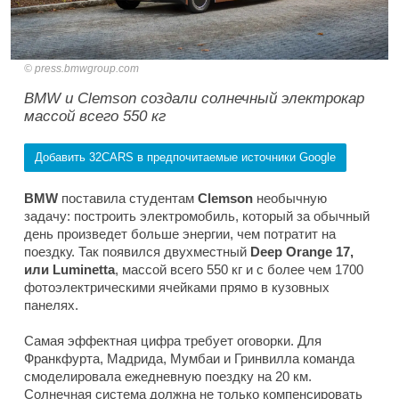
press.bmwgroup.com
BMW и Clemson создали солнечный электрокар
массой всего 550 кг
Добавить 32CARS в предпочитаемые источники Google
BMW
поставила студентам
Clemson
необычную
задачу: построить электромобиль, который за обычный
день произведет больше энергии, чем потратит на
поездку. Так появился двухместный
Deep Orange 17,
или Luminetta
, массой всего 550 кг и с более чем 1700
фотоэлектрическими ячейками прямо в кузовных
панелях.
Самая эффектная цифра требует оговорки. Для
Франкфурта, Мадрида, Мумбаи и Гринвилла команда
смоделировала ежедневную поездку на 20 км.
Солнечная система должна не только компенсировать