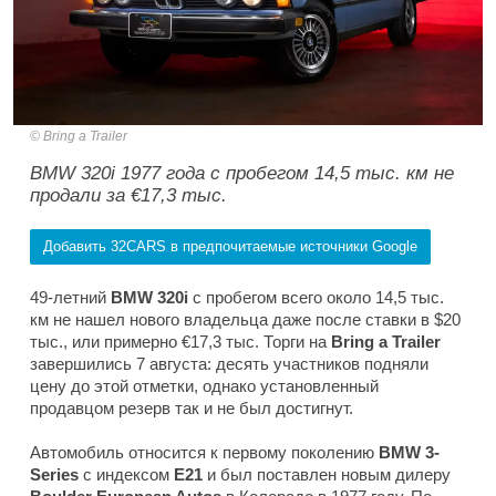
Bring a Trailer
BMW 320i 1977 года с пробегом 14,5 тыс. км не
продали за €17,3 тыс.
Добавить 32CARS в предпочитаемые источники Google
49-летний
BMW 320i
с пробегом всего около 14,5 тыс.
км не нашел нового владельца даже после ставки в $20
тыс., или примерно €17,3 тыс. Торги на
Bring a Trailer
завершились 7 августа: десять участников подняли
цену до этой отметки, однако установленный
продавцом резерв так и не был достигнут.
Автомобиль относится к первому поколению
BMW 3-
Series
с индексом
E21
и был поставлен новым дилеру