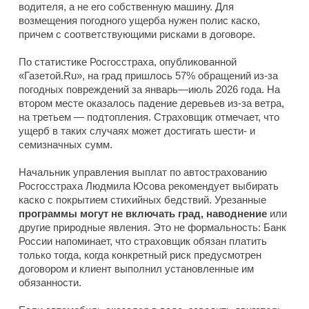
водителя, а не его собственную машину. Для
возмещения погодного ущерба нужен полис каско,
причем с соответствующими рисками в договоре.
По статистике Росгосстраха, опубликованной
«Газетой.Ru», на град пришлось 57% обращений из-за
погодных повреждений за январь—июль 2026 года. На
втором месте оказалось падение деревьев из-за ветра,
на третьем — подтопления. Страховщик отмечает, что
ущерб в таких случаях может достигать шести- и
семизначных сумм.
Начальник управления выплат по автострахованию
Росгосстраха Людмила Юсова рекомендует выбирать
каско с покрытием стихийных бедствий. Урезанные
программы могут не включать град, наводнение
или
другие природные явления. Это не формальность: Банк
России напоминает, что страховщик обязан платить
только тогда, когда конкретный риск предусмотрен
договором и клиент выполнил установленные им
обязанности.