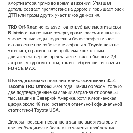
амортизатора прямо во время движения. Упавшая
деталь создает препятствие на дороге и повышает риск
ДТП или травм других участников движения.
TRD Off-Road
использует однотрубные амортизаторы
Bilstein
с выносными резервуарами, рассчитанные на
увеличенные ходы подвески и более эффективное
охлаждение при работе вне асфальта.
Toyota
пока не
уточняет, ограничена ли проблема конкретным
двигателем: версия предлагается как с обычным 2,4-
литровым турбомотором, так и с гибридной системой
i-
FORCE MAX
.
В Канаде кампания дополнительно охватывает 3551
Tacoma TRD Offroad
2024 года. Таким образом, только
две подтвержденные кампании затрагивают более 51
тыс. машин в Северной Америке, хотя американская
цифра около 48 тыс. остается отдельной официальной
статистикой
Toyota USA
.
Дилеры проверят передние и задние амортизаторы и
при необходимости бесплатно заменят проблемные