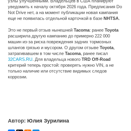
узлы улучшенными. Владельцев в США планируют
уведомить к началу октября 2026 года. Предписания Do
Not Drive нет, а на момент публикации новая кампания
еще не появилась отдельной карточкой в базе
NHTSA
.
Это не первый отзыв нынешней
Tacoma
: ранее
Toyota
расширила другую кампанию до примерно 222 000
машин из-за риска повреждения задних тормозных
шлангов грязью и мусором. О другом отзыве
Toyota
,
затрагивавшем в том числе
Tacoma
, ранее писал
32CARS.RU
. Для владельца нового
TRD Off-Road
критерий теперь простой: проверять нужно VIN, а не
только наличие или отсутствие видимых следов
коррозии.
Автор:
Юлия Зурилина