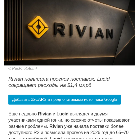
RusPhotoBank
Rivian повысила прогноз поставок, Lucid
сокращает расходы на $1,4 млрд
Добавить 32CARS в предпочитаемые источники Google
Еще недавно
Rivian
и
Lucid
выглядели двумя
участниками одной гонки, но свежие отчеты показывают
разные проблемы.
Rivian
уже начала поставки более
доступного R2 и повысила прогноз на 2026 год до 65–70
тыс. автомобилей.
Lucid,
напротив, сознательно