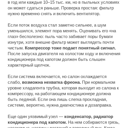
в год или каждые 10–15 тыс. км, но в пыльных условиях
он может сдаться раньше. Проверка простая: фильтр
нужно временно снять и включить вентилятор.
Если поток воздуха стал заметно сильнее, а шум
уменьшился, элемент пора менять. Оценивать его «на
глаз» бесполезно: пыль часто забивает поры бумаги
изнутри, хотя внешне фильтр может выглядеть почти
чистым.
Компрессор тоже подает понятный сигнал.
После запуска двигателя на холостом ходу и включения
кондиционера под капотом должен быть слышен
характерный щелчок.
Если система включается, но салон охлаждается
слабо,
возможна нехватка фреона.
При нормальном
уровне хладагента трубка, которая выходит из салона к
компрессору, на работающем кондиционере должна
быть ледяной. Если она лишь слегка прохладная,
системе, вероятно, нужна диагностика и дозаправка.
Еще один уязвимый узел —
конденсатор, радиатор
кондиционера под капотом.
На нем собираются грязь,
насекомые, частицы растений и тополиный пух. Когда