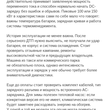
действительно принимает заявленную мощность
переменного тока и способен нормально начать DC-
зарядку без ошибок и обрывов. Пиковые 100 или 150
кВт в характеристиках сами по себе мало что говорят:
важны температура батареи, зарядная кривая и работа
системы термоменеджмента.
История эксплуатации не менее важна. После
серьезного ДТП нужно выяснить, не получали ли удар
батарея, ее корпус и система охлаждения. Стоит
проверить отзывные кампании, ремонты
высоковольтной части и предыдущих владельцев.
Машина из такси или коммерческого парка
не обязательно плоха, однако интенсивность
эксплуатации и зарядок у нее обычно требует более
внимательной диагностики.
Еще до оплаты стоит проверить комплект кабелей, тип
зарядного разъема и мощность встроенного AC-
зарядника. Для зимы полезен тепловой насос: если
конкретная версия его не имеет, климатическая система
будет заметнее расходовать энергию на обогрев.
У одной и той же модели эта опция могла появиться