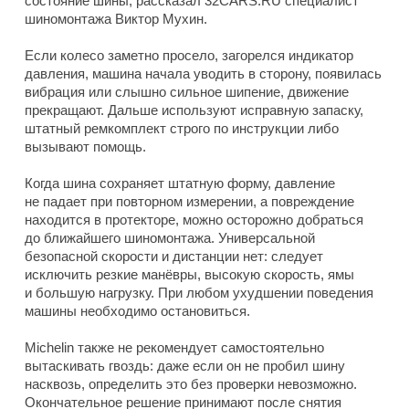
состояние шины, рассказал 32CARS.RU специалист
шиномонтажа Виктор Мухин.
Если колесо заметно просело, загорелся индикатор
давления, машина начала уводить в сторону, появилась
вибрация или слышно сильное шипение, движение
прекращают. Дальше используют исправную запаску,
штатный ремкомплект строго по инструкции либо
вызывают помощь.
Когда шина сохраняет штатную форму, давление
не падает при повторном измерении, а повреждение
находится в протекторе, можно осторожно добраться
до ближайшего шиномонтажа. Универсальной
безопасной скорости и дистанции нет: следует
исключить резкие манёвры, высокую скорость, ямы
и большую нагрузку. При любом ухудшении поведения
машины необходимо остановиться.
Michelin также не рекомендует самостоятельно
вытаскивать гвоздь: даже если он не пробил шину
насквозь, определить это без проверки невозможно.
Окончательное решение принимают после снятия