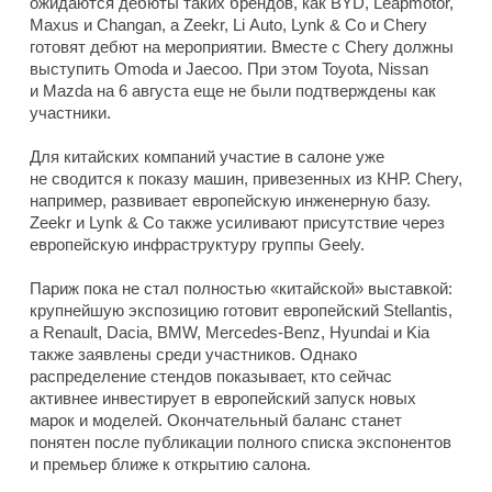
ожидаются дебюты таких брендов, как BYD, Leapmotor,
Maxus и Changan, а Zeekr, Li Auto, Lynk & Co и Chery
готовят дебют на мероприятии. Вместе с Chery должны
выступить Omoda и Jaecoo. При этом Toyota, Nissan
и Mazda на 6 августа еще не были подтверждены как
участники.
Для китайских компаний участие в салоне уже
не сводится к показу машин, привезенных из КНР. Chery,
например, развивает европейскую инженерную базу.
Zeekr и Lynk & Co также усиливают присутствие через
европейскую инфраструктуру группы Geely.
Париж пока не стал полностью «китайской» выставкой:
крупнейшую экспозицию готовит европейский Stellantis,
а Renault, Dacia, BMW, Mercedes-Benz, Hyundai и Kia
также заявлены среди участников. Однако
распределение стендов показывает, кто сейчас
активнее инвестирует в европейский запуск новых
марок и моделей. Окончательный баланс станет
понятен после публикации полного списка экспонентов
и премьер ближе к открытию салона.