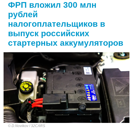
ФРП вложил 300 млн
рублей
налогоплательщиков в
выпуск российских
стартерных аккумуляторов
D.Novikov / 32CARS