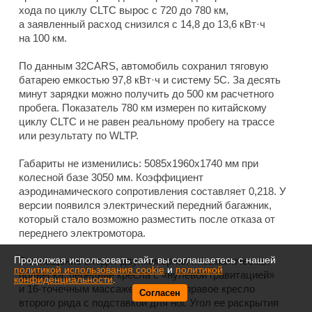
хода по циклу CLTC вырос с 720 до 780 км,
а заявленный расход снизился с 14,8 до 13,6 кВт·ч
на 100 км.
По данным 32CARS, автомобиль сохранил тяговую
батарею емкостью 97,8 кВт·ч и систему 5C. За десять
минут зарядки можно получить до 500 км расчетного
пробега. Показатель 780 км измерен по китайскому
циклу CLTC и не равен реальному пробегу на трассе
или результату по WLTP.
Габариты не изменились: 5085x1960x1740 мм при
колесной базе 3050 мм. Коэффициент
аэродинамического сопротивления составляет 0,218. У
версии появился электрический передний багажник,
который стало возможно разместить после отказа от
переднего электромотора.
Продолжая использовать сайт, вы соглашаетесь с нашей
В оснащение входят двухкамерная пневматическая
политикой использования cookie
и
политикой
подвеска, передние кресла с «нулевой гравитацией»
конфиденциальности
.
и 16-точечным массажем, а также правое кресло
Согласен
второго ряда с подставкой для ног. Угол ее раскрытия