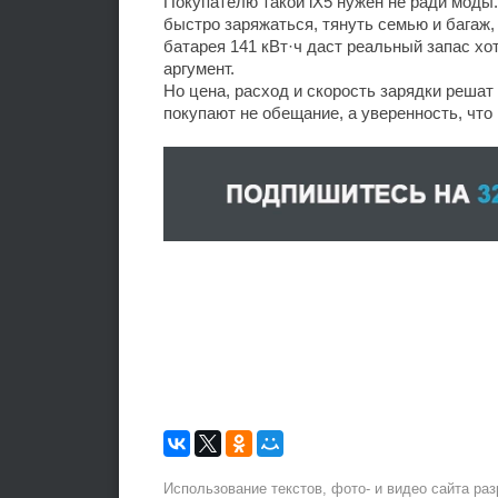
Покупателю такой iX5 нужен не ради моды
быстро заряжаться, тянуть семью и багаж,
батарея 141 кВт·ч даст реальный запас х
аргумент.
Но цена, расход и скорость зарядки решат
покупают не обещание, а уверенность, что
Использование текстов, фото- и видео сайта ра