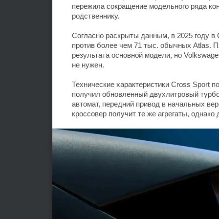
пережила сокращение модельного ряда кон
родственнику.
Согласно раскрыты данным, в 2025 году в 
против более чем 71 тыс. обычных Atlas.
результата основной модели, но Volkswage
не нужен.
Технические характеристики Cross Sport п
получил обновленный двухлитровый турбо
автомат, передний привод в начальных вер
кроссовер получит те же агрегаты, однако