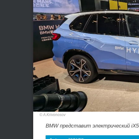
A.Krivonosov
BMW представит электрический iX5 