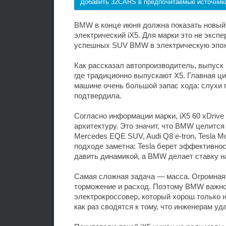
Добавить 32CARS в предпочитаемые источник
BMW в конце июня должна показать новый 
электрический iX5. Для марки это не экспе
успешных SUV BMW в электрическую эпох
Как рассказал автопроизводитель, выпуск i
где традиционно выпускают X5. Главная ц
машине очень большой запас хода: слухи г
подтвердила.
Согласно информации марки, iX5 60 xDrive 
архитектуру. Это значит, что BMW целится
Mercedes EQE SUV, Audi Q8 e-tron, Tesla M
подходе заметна: Tesla берет эффективно
давить динамикой, а BMW делает ставку н
Самая сложная задача — масса. Огромная 
торможение и расход. Поэтому BMW важно 
электрокроссовер, который хорош только 
как раз сводятся к тому, что инженерам у