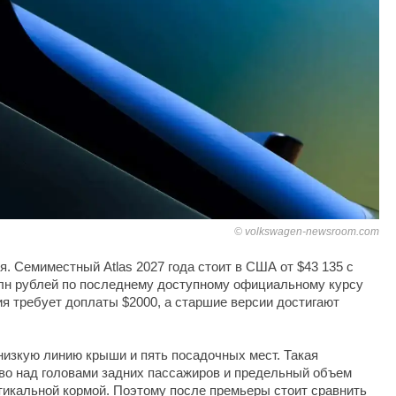
volkswagen-newsroom.com
я. Семиместный Atlas 2027 года стоит в США от $43 135 с
млн рублей по последнему доступному официальному курсу
я требует доплаты $2000, а старшие версии достигают
 низкую линию крыши и пять посадочных мест. Такая
во над головами задних пассажиров и предельный объем
тикальной кормой. Поэтому после премьеры стоит сравнить