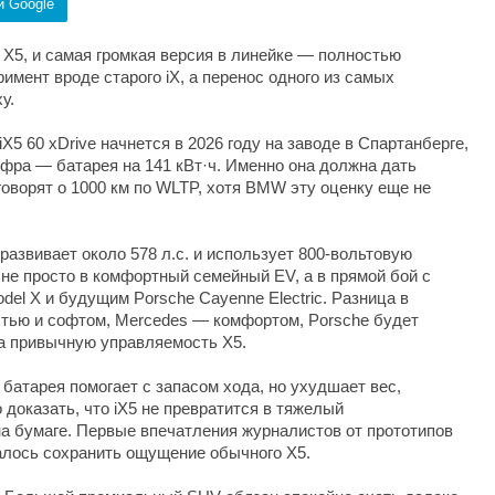
и Google
X5, и самая громкая версия в линейке — полностью
римент вроде старого iX, а перенос одного из самых
у.
X5 60 xDrive начнется в 2026 году на заводе в Спартанберге,
ифра — батарея на 141 кВт·ч. Именно она должна дать
оворят о 1000 км по WLTP, хотя BMW эту оценку еще не
развивает около 578 л.с. и использует 800-вольтовую
 не просто в комфортный семейный EV, а в прямой бой с
odel X и будущим Porsche Cayenne Electric. Разница в
стью и софтом, Mercedes — комфортом, Porsche будет
а привычную управляемость X5.
батарея помогает с запасом хода, но ухудшает вес,
доказать, что iX5 не превратится в тяжелый
на бумаге. Первые впечатления журналистов от прототипов
далось сохранить ощущение обычного X5.