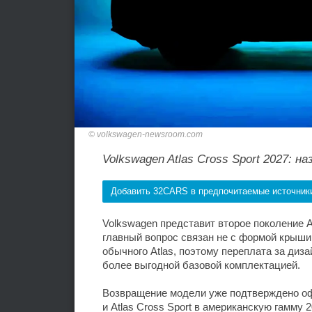
volkswagen-newsroom.com
Volkswagen Atlas Cross Sport 2027: 
Добавить 32CARS в предпочитаемые источник
Volkswagen представит второе поколение At
главный вопрос связан не с формой крыши,
обычного Atlas, поэтому переплата за ди
более выгодной базовой комплектацией.
Возвращение модели уже подтверждено оф
и Atlas Cross Sport в американскую гамму