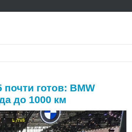
5 почти готов: BMW
да до 1000 км