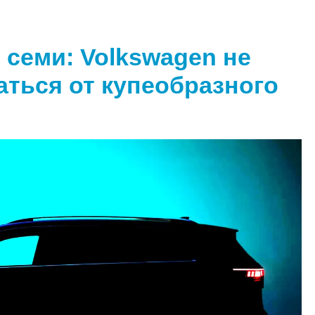
 семи: Volkswagen не
аться от купеобразного