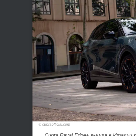
cupraofficial.com
Cupra Raval Edge+ вышла в Италии 