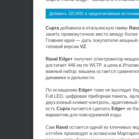
Добавить 32CARS в предпочитаемые источник
Cupra
добавила в итальянскую гамму
Rava
занять промежуточное место между более
Главная идея — дать покупателю мощный г
топовой версии
VZ
.
Raval Edge+
получил электромотор мощност
достигает 446 км по WLTP, а цена в Италии
важный набор: машина остается сравнител
динамике и дальности.
По оснащению
Edge+
тоже не выглядит бе
Full LED, цифровая приборная панель, мул
двухзонный климат-контроль, адаптивный 
есть
Cupra
пытается сделать
Edge+
не ба
вариантом для повседневной езды.
Сам
Raval
остается одной из ключевых м
хэтчбек производят в испанском Марторел