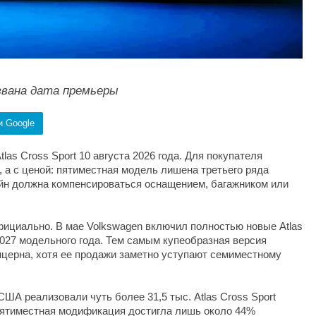
названа дата премьеры
и Google
las Cross Sport 10 августа 2026 года. Для покупателя
 а с ценой: пятиместная модель лишена третьего ряда
зайн должна компенсироваться оснащением, багажником или
ициально. В мае Volkswagen включил полностью новые Atlas
 2027 модельного года. Тем самым купеобразная версия
церна, хотя ее продажи заметно уступают семиместному
США реализовали чуть более 31,5 тыс. Atlas Cross Sport
 Пятиместная модификация достигла лишь около 44%