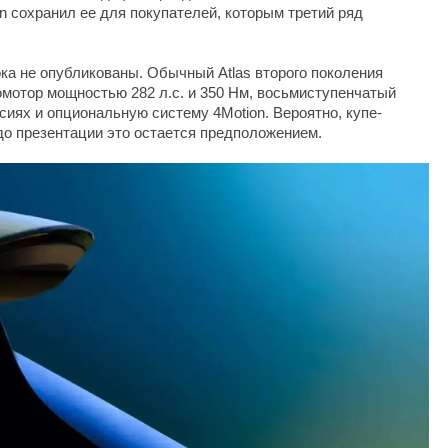
n сохранил ее для покупателей, которым третий ряд
ока не опубликованы. Обычный Atlas второго поколения
мотор мощностью 282 л.с. и 350 Нм, восьмиступенчатый
сиях и опциональную систему 4Motion. Вероятно, купе-
 до презентации это остается предположением.