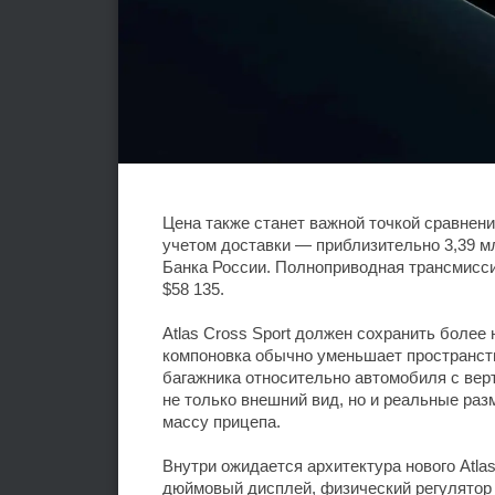
Цена также станет важной точкой сравнени
учетом доставки — приблизительно 3,39 
Банка России. Полноприводная трансмисси
$58 135.
Atlas Cross Sport должен сохранить более
компоновка обычно уменьшает пространст
багажника относительно автомобиля с вер
не только внешний вид, но и реальные раз
массу прицепа.
Внутри ожидается архитектура нового Atla
дюймовый дисплей, физический регулятор 