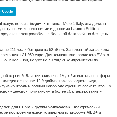
и Google
l
новую версию
Edge+
. Как пишет Motor1 Italy, она должна
 доступными исполнениями и дорогими
Launch Edition
.
ородской электромобиль с большой батареей, но без цены
ью 211 л.с. и батарею на 52 кВт·ч. Заявленный запас хода
 составляет 31 950 евро. Для компактного городского EV это
ьно небольшой, но уже не выглядит компромиссом по
дной версией. Для нее заявлены 19-дюймовые колеса, фары
ьтимедиа с экраном 12,9 дюйма, камера заднего вида,
круиз-контроль и полный набор электронных ассистентов. То
зовой «ценовой приманкой», а более сбалансированным
оделей для
Cupra
и группы
Volkswagen
. Электрический
е, он построен на новой компактной платформе
MEB+
и