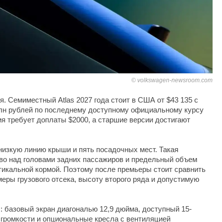
volkswagen-newsroom.com
я. Семиместный Atlas 2027 года стоит в США от $43 135 с
млн рублей по последнему доступному официальному курсу
я требует доплаты $2000, а старшие версии достигают
 низкую линию крыши и пять посадочных мест. Такая
во над головами задних пассажиров и предельный объем
тикальной кормой. Поэтому после премьеры стоит сравнить
меры грузового отсека, высоту второго ряда и допустимую
s: базовый экран диагональю 12,9 дюйма, доступный 15-
громкости и опциональные кресла с вентиляцией