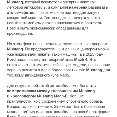
Mustang
, который покупатели воспринимают как
легковой автомобиль, и компания
намерена развивать
это семейство
. При этом он не подтвердил запуск
конкретной модели. Топ-менеджер подчеркнул, что
новый автомобиль должен вписываться в портфель
Ford
и быть экономически оправданным для
производства.
На этом фоне снова всплыли слухи о четырехдверном
Mustang
. По предварительным данным, дилерам марки
уже показывали макеты такой машины, а в 2025 году
Ford
подал заявку на товарный знак
Mach 4
. Это
не означает автоматический запуск модели, но название
хорошо ложится в идею более практичного
Mustang
для
тех, кому двухдверного купе мало.
Для покупателей такой автомобиль мог бы стать
компромиссом между классическим Mustang
и кроссовером Mustang Mach-E
: больше
практичности, но с сохранением спортивного образа.
Вопрос только в технике. Это может быть бензиновая
модель, гибрид или электромобиль на новой платформе
Ford
. Пока компания этого не раскрывает, поэтому