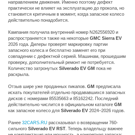
направлением движения. Именно поэтому дефект
практически не влияет на эксплуатацию до прокола, но
становится критичным в момент, когда запасное колесо
действительно понадобится.
Кампания получила внутренний номер N262556920 и
распространяется также на некоторые
GMC Sierra EV
2026 года. Дилеры проверят маркировку партии
запасного колеса и бесплатно заменят его при
совпадении с дефектной серией. Машинам, прошедшим
проверку, дополнительный ремонт не потребуется.
Количество затронутых
Silverado EV GM
пока не
раскрыла.
Отзыв шире уже проданных пикапов.
GM
предписала
искать покупателей отдельно продававшихся запасных
дисков с номерами 85535663 и 85162242. Последний
действительно числится в официальном каталоге
GM
как запасное колесо для
Silverado EV
2024–2026 годов.
Ранее
32CARS.RU
рассказывал о возвращении 760-
сильного
Silverado EV RST
. Теперь владельцу важнее
не комплектация или мощность, а конкретная запаска: