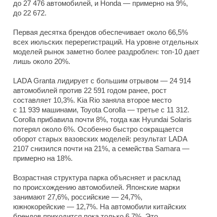
до 27 476 автомобилей, и Honda — примерно на 9%,
до 22 672.
Первая десятка брендов обеспечивает около 66,5%
всех июльских перерегистраций. На уровне отдельных
моделей рынок заметно более раздроблен: топ-10 дает
лишь около 20%.
LADA Granta лидирует с большим отрывом — 24 914
автомобилей против 22 591 годом ранее, рост
составляет 10,3%. Kia Rio заняла второе место
с 11 939 машинами, Toyota Corolla — третье с 11 312.
Corolla прибавила почти 8%, тогда как Hyundai Solaris
потерял около 6%. Особенно быстро сокращается
оборот старых вазовских моделей: результат LADA
2107 снизился почти на 21%, а семейства Samara —
примерно на 18%.
Возрастная структура парка объясняет и расклад
по происхождению автомобилей. Японские марки
занимают 27,6%, российские — 24,7%,
южнокорейские — 12,7%. На автомобили китайских
брендов приходится пока только 6,7%. Это