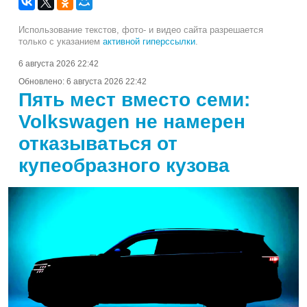
Использование текстов, фото- и видео сайта разрешается
только с указанием
активной гиперссылки
.
6 августа 2026 22:42
Обновлено:
6 августа 2026 22:42
Пять мест вместо семи:
Volkswagen не намерен
отказываться от
купеобразного кузова