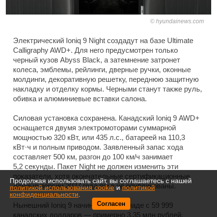
hyundainews.com
Электрический Ioniq 9 Night создадут на базе Ultimate
Calligraphy AWD+. Для него предусмотрен только
черный кузов Abyss Black, а затемнение затронет
колеса, эмблемы, рейлинги, дверные ручки, оконные
молдинги, декоративную решетку, переднюю защитную
накладку и отделку кормы. Черными станут также руль,
обивка и алюминиевые вставки салона.
Силовая установка сохранена. Канадский Ioniq 9 AWD+
оснащается двумя электромоторами суммарной
мощностью 320 кВт, или 435 л.с., батареей на 110,3
кВт·ч и полным приводом. Заявленный запас хода
составляет 500 км, разгон до 100 км/ч занимает
5,2 секунды. Пакет Night не должен изменить эти
показатели, хотя окончательные сертификационные
Продолжая использовать сайт, вы соглашаетесь с нашей
данные версии 2027 года пока не опубликованы.
политикой использования cookie
и
политикой
конфиденциальности
.
Согласен
Нынешний Ioniq 9 начинается в Канаде с 59 999
канадских долларов — примерно 3,35 млн рублей.