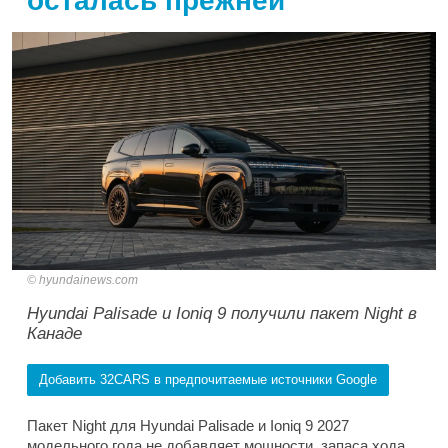
осталась прежней
hyundainews.com
Hyundai Palisade и Ioniq 9 получили пакет Night в
Канаде
Добавить 32CARS в предпочитаемые источники Google
Пакет Night для Hyundai Palisade и Ioniq 9 2027
модельного года не добавляет мощности, запаса хода