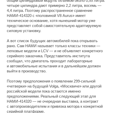
общий цилиндровый модуль объемом около 0,55 литра:
четыре цилиндра дают примерно 2,2 литра, восемь —
4,4 литра. Поэтому распространенное сравнение
НАМИ-414320 с «половиной V8 Aurus» имеет
техническое основание, хотя нынешний мотор уже
представляет собой самостоятельную адаптируемую
силовую установку.
А вот список будущих автомобилей пока открывать
рано. Сам НАМИ называет только классы техники —
легковые модели и LCV — и не объявляет конкретного
серийного заказчика. Представитель института
сообщал, что двигатель проходит лабораторные
и автомобильные испытания и в дальнейшем должен
выйти в производство.
Поэтому предположения о появлении 299-сильной
«четверки» на будущей Volga, «Москвиче» или другой
российской модели пока остаются именно
предположениями. Реальный следующий этап для
НАМИ-414320 — не очередная выставка, а контракт
с автопроизводителем и привязка мотора к конкретной
серийной платформе.