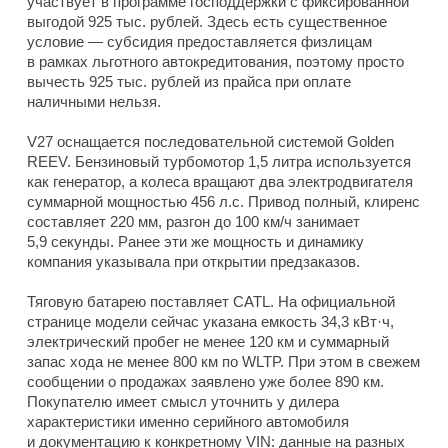
участвует в программе господдержки с фиксированной
выгодой 925 тыс. рублей. Здесь есть существенное
условие — субсидия предоставляется физлицам
в рамках льготного автокредитования, поэтому просто
вычесть 925 тыс. рублей из прайса при оплате
наличными нельзя.
V27 оснащается последовательной системой Golden
REEV. Бензиновый турбомотор 1,5 литра используется
как генератор, а колеса вращают два электродвигателя
суммарной мощностью 456 л.с. Привод полный, клиренс
составляет 220 мм, разгон до 100 км/ч занимает
5,9 секунды. Ранее эти же мощность и динамику
компания указывала при открытии предзаказов.
Тяговую батарею поставляет CATL. На официальной
странице модели сейчас указана емкость 34,3 кВт·ч,
электрический пробег не менее 120 км и суммарный
запас хода не менее 800 км по WLTP. При этом в свежем
сообщении о продажах заявлено уже более 890 км.
Покупателю имеет смысл уточнить у дилера
характеристики именно серийного автомобиля
и документацию к конкретному VIN: данные на разных