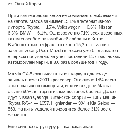
из Южной Кореи.
При этом география ввоза не совпадает с эмблемами
на капоте. Mazda занимает 15,1% альтернативного
импорта, Toyota — 15%, Volkswagen — 6,6%, Nissan —
6,3%, BMW — 6,1%. Одновременно 71% всех ввезенных
таким способом автомобилей собраны в Китае.
В абсолютных цифрах это около 15,3 тыс. машин
за один месяц. Рост Mazda в России уже был заметен
в первом полугодии: на учет поставили 11,7 тыс. новых
автомобилей марки, в 8,6 раза больше год к году.
Mazda CX-5 фактически тянет марку в одиночку:
за июль ввезен 3031 кроссовер. Это около 14% всего
альтернативного импорта и, исходя из доли Mazda,
свыше 90% альтернативных поставок бренда. Далее
идут Nissan Qashqai китайской сборки — 1087 машин,
Toyota RAV4 — 1057, Highlander — 994 и Kia Seltos —
563. На пять моделей приходится более 31% всего
сегмента.
Еще сильнее структуру рынка показывает