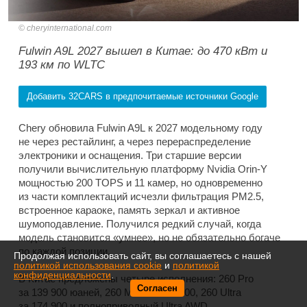
cheryinternational.com
Fulwin A9L 2027 вышел в Китае: до 470 кВт и
193 км по WLTC
Добавить 32CARS в предпочитаемые источники Google
Chery обновила Fulwin A9L к 2027 модельному году
не через рестайлинг, а через перераспределение
электроники и оснащения. Три старшие версии
получили вычислительную платформу Nvidia Orin-Y
мощностью 200 TOPS и 11 камер, но одновременно
из части комплектаций исчезли фильтрация PM2.5,
встроенное караоке, память зеркал и активное
шумоподавление. Получился редкий случай, когда
модель становится «умнее», но не обязательно богаче
по каждой позиции.
Продолжая использовать сайт, вы соглашаетесь с нашей
политикой использования cookie
и
политикой
конфиденциальности
.
В Китае предложены четыре исполнения: 260 Pro
Согласен
за 139 900 юаней, 260 Max за 156 900, 260 Ultra
за 174 900 и полноприводный Ultra AWD