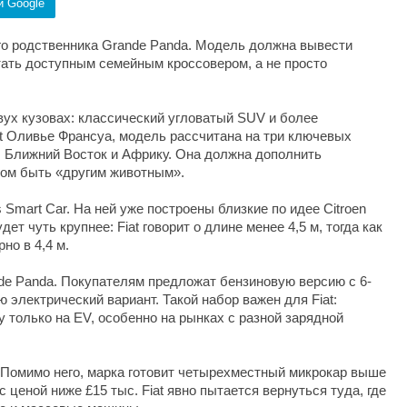
и Google
ого родственника Grande Panda. Модель должна вывести
тать доступным семейным кроссовером, а не просто
двух кузовах: классический угловатый SUV и более
t Оливье Франсуа, модель рассчитана на три ключевых
у, Ближний Восток и Африку. Она должна дополнить
том быть «другим животным».
 Smart Car. На ней уже построены близкие по идее Citroen
будет чуть крупнее: Fiat говорит о длине менее 4,5 м, тогда как
о в 4,4 м.
de Panda. Покупателям предложат бензиновую версию с 6-
 электрический вариант. Такой набор важен для Fiat:
у только на EV, особенно на рынках с разной зарядной
. Помимо него, марка готовит четырехместный микрокар выше
с ценой ниже £15 тыс. Fiat явно пытается вернуться туда, где