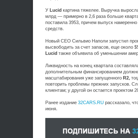
У
Lucid
картина тяжелее. Выручка выросла 
млрд — примерно в 2,6 раза больше кварт
поставила 3953, причем выпуск намеренно
средств.
Новый CEO Сильвио Наполи запустил прог
высвободить за счет запасов, еще около 
Lucid
также объявила об уменьшении амер
Ликвидность на конец квартала составляла
дополнительным финансированием должно 
масштабирования уже запущенного
R2,
тог
повторить проблемы прежних запусков. С
клиентам; у другой он остается проектом 2
Ранее издание
32CARS.RU
рассказало, что
июня.