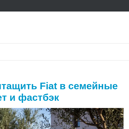
ытащить Fiat в семейные
т и фастбэк