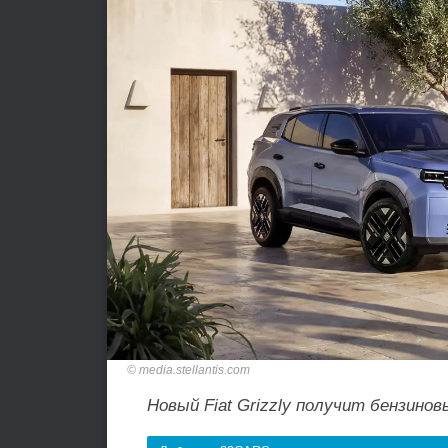
media.stellantis.com
Новый Fiat Grizzly получит бензинов