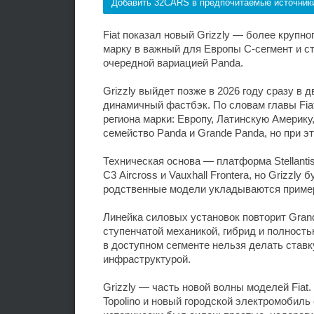
Добавить 32CARS в предпочитаемые источник
Fiat показал новый Grizzly — более крупн
марку в важный для Европы C-сегмент и с
очередной вариацией Panda.
Grizzly выйдет позже в 2026 году сразу в 
динамичный фастбэк. По словам главы Fia
региона марки: Европу, Латинскую Америк
семейство Panda и Grande Panda, но при э
Техническая основа — платформа Stellantis
C3 Aircross и Vauxhall Frontera, но Grizzly 
родственные модели укладываются примерн
Линейка силовых установок повторит Gran
ступенчатой механикой, гибрид и полностью
в доступном сегменте нельзя делать ставк
инфраструктурой.
Grizzly — часть новой волны моделей Fiat
Topolino и новый городской электромобиль 