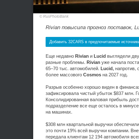
RusPhotoBank
Rivian повысила прогноз поставок, L
Добавить 32CARS в предпочитаемые источник
Еще недавно
Rivian
и
Lucid
выглядели дву
разные проблемы.
Rivian
уже начала поста
65–70 тыс. автомобилей.
Lucid,
напротив, 
более массового
Cosmos
на 2027 год.
Разрыв особенно хорошо виден в финанса
зафиксировала чистый убыток $837 млн. Г
Консолидированная валовая прибыль дост
подразделение все еще осталось в минусе
на машинах.
$308 млн квартальной выручки обеспечили
это почти 19% всей выручки компании. Вн
передала клиентам 12 194 автомобиля всех