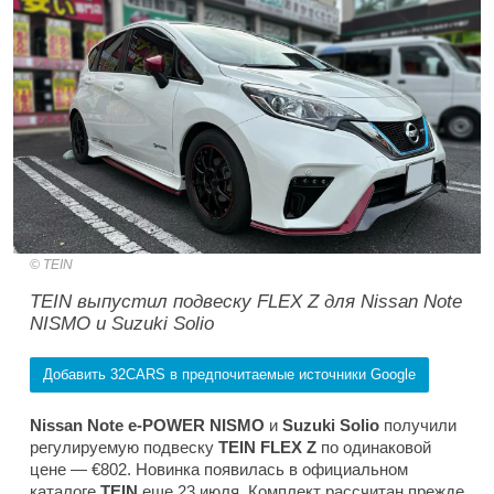
TEIN
TEIN выпустил подвеску FLEX Z для Nissan Note
NISMO и Suzuki Solio
Добавить 32CARS в предпочитаемые источники Google
Nissan Note e-POWER NISMO
и
Suzuki Solio
получили
регулируемую подвеску
TEIN
FLEX Z
по одинаковой
цене — €802. Новинка появилась в официальном
каталоге
TEIN
еще 23 июля. Комплект рассчитан прежде