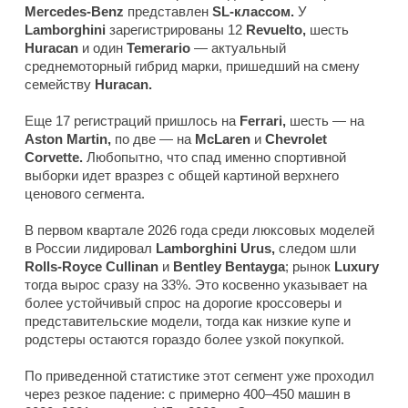
Mercedes-Benz
представлен
SL-классом.
У
Lamborghini
зарегистрированы 12
Revuelto,
шесть
Huracan
и один
Temerario
— актуальный
среднемоторный гибрид марки, пришедший на смену
семейству
Huracan.
Еще 17 регистраций пришлось на
Ferrari,
шесть — на
Aston Martin,
по две — на
McLaren
и
Chevrolet
Corvette.
Любопытно, что спад именно спортивной
выборки идет вразрез с общей картиной верхнего
ценового сегмента.
В первом квартале 2026 года среди люксовых моделей
в России лидировал
Lamborghini Urus,
следом шли
Rolls-Royce Cullinan
и
Bentley Bentayga
; рынок
Luxury
тогда вырос сразу на 33%. Это косвенно указывает на
более устойчивый спрос на дорогие кроссоверы и
представительские модели, тогда как низкие купе и
родстеры остаются гораздо более узкой покупкой.
По приведенной статистике этот сегмент уже проходил
через резкое падение: с примерно 400–450 машин в