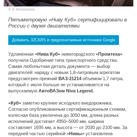
A. Krivonosov
Пятиметровую «Ниву Куб» сертифицировали в
России с двумя двигателями
Добавить 32CARS в предпочитаемые источники Google
Удлиненная
«Нива Куб»
нижегородского
«Промтеха»
получила Одобрение типа транспортного средства.
Самая любопытная деталь документа — выбор
двигателей: наряду с новым 1,8-литровым агрегатом
предусмотрен прежний
ВАЗ-21214
объемом 1,7 литра,
который с июля больше не устанавливается на
выпускаемую
АвтоВАЗом Niva Legend.
«Куб»
заметно крупнее исходного внедорожника.
Согласно опубликованным сертификационным схемам,
колесная база увеличена до 3050 мм, длина разных
исполнений достигает 4950–5000 мм, ширина
составляет 1695 мм, а высота — от 2030 до 2100 мм. За
передней частью серийной
«Нивы»
установлена