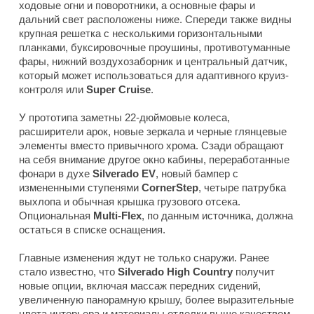
ходовые огни и поворотники, а основные фары и
дальний свет расположены ниже. Спереди также видны
крупная решетка с несколькими горизонтальными
планками, буксировочные проушины, противотуманные
фары, нижний воздухозаборник и центральный датчик,
который может использоваться для адаптивного круиз-
контроля или
Super Cruise
.
У прототипа заметны 22-дюймовые колеса,
расширители арок, новые зеркала и черные глянцевые
элементы вместо привычного хрома. Сзади обращают
на себя внимание другое окно кабины, переработанные
фонари в духе
Silverado EV
, новый бампер с
измененными ступенями
CornerStep
, четыре патрубка
выхлопа и обычная крышка грузового отсека.
Опциональная
Multi-Flex
, по данным источника, должна
остаться в списке оснащения.
Главные изменения ждут не только снаружи. Ранее
стало известно, что
Silverado High Country
получит
новые опции, включая массаж передних сидений,
увеличенную панорамную крышу, более выразительные
цвета интерьера и материалы отделки выше качеством.