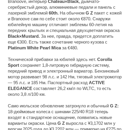
Branoove, интерьер
Chateau×Black,
дымчато-
серебристый декор, алюминиевые педали и панель с
лазерной эмблемой
60th.
На обычном
G Z
пакет с кожей
и Branoove сам по себе стоит около €870. Снаружи
юбилейную машину отличают эмблемы 60-летия на
передних крыльях и специальная двухцветная окраска
Black×Mustard.
За нее, правда, придется доплатить
еще €300. Есть также сочетание черного кузова с
Platinum White Pearl Mica
за €480.
Технической прибавки за юбилей здесь нет.
Corolla
Sport
сохраняет 1,8-литровую гибридную систему,
передний привод и электронный вариатор. Бензиновый
мотор развивает 98 л.с. и 142 Нм, тяговый электромотор
— 95 л.с. и 185 Нм. Паспортный расход
ACTIVE
ELEGANCE
составляет 26,2 км/л по WLTC, то есть
около 3,8 л/100 км.
Само июльское обновление затронуло и обычный
G Z:
18-дюймовые колеса с шинами 225/40 R18 теперь
входят в стандартное оснащение, появились новые
варианты окраски. Цена
G Z
выросла с ¥3,1702 млн у
версии 2025 года до ¥3,2202 млн — примерно на €275 по