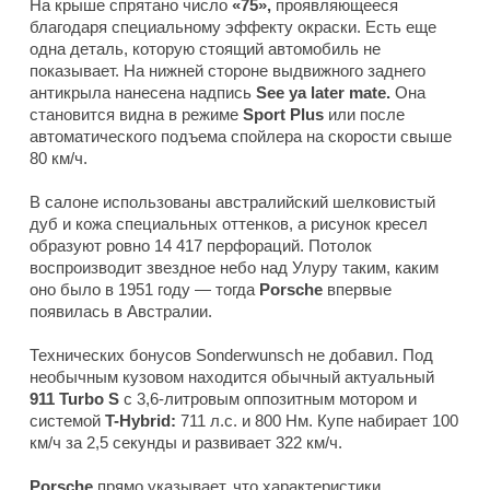
На крыше спрятано число
«75»,
проявляющееся
благодаря специальному эффекту окраски. Есть еще
одна деталь, которую стоящий автомобиль не
показывает. На нижней стороне выдвижного заднего
антикрыла нанесена надпись
See ya later mate.
Она
становится видна в режиме
Sport Plus
или после
автоматического подъема спойлера на скорости свыше
80 км/ч.
В салоне использованы австралийский шелковистый
дуб и кожа специальных оттенков, а рисунок кресел
образуют ровно 14 417 перфораций. Потолок
воспроизводит звездное небо над Улуру таким, каким
оно было в 1951 году — тогда
Porsche
впервые
появилась в Австралии.
Технических бонусов Sonderwunsch не добавил. Под
необычным кузовом находится обычный актуальный
911 Turbo S
с 3,6-литровым оппозитным мотором и
системой
T-Hybrid:
711 л.с. и 800 Нм. Купе набирает 100
км/ч за 2,5 секунды и развивает 322 км/ч.
Porsche
прямо указывает, что характеристики