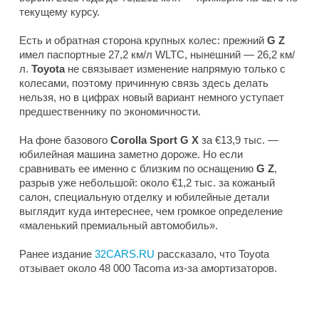
текущему курсу.
Есть и обратная сторона крупных колес: прежний
G Z
имел паспортные 27,2 км/л WLTC, нынешний — 26,2 км/
л.
Toyota
не связывает изменение напрямую только с
колесами, поэтому причинную связь здесь делать
нельзя, но в цифрах новый вариант немного уступает
предшественнику по экономичности.
На фоне базового
Corolla Sport G X
за €13,9 тыс. —
юбилейная машина заметно дороже. Но если
сравнивать ее именно с близким по оснащению
G Z
,
разрыв уже небольшой: около €1,2 тыс. за кожаный
салон, специальную отделку и юбилейные детали
выглядит куда интереснее, чем громкое определение
«маленький премиальный автомобиль».
Ранее издание
32CARS.RU
рассказало, что Toyota
отзывает около 48 000 Tacoma из-за амортизаторов.