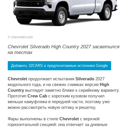
chevrolet.com
Chevrolet Silverado High Country 2027 засветился
на тестах
Добавить 32CARS в предпочитаемые источники Google
Chevrolet
продолжает испытания
Silverado
2027
модельного года, и на свежих снимках версия
High
Country
выглядит заметно ближе к серийному варианту.
Прототип
Crew Cab
с коротким кузовом получил
меньше камуфляжа в передней части, поэтому уже
можно рассмотреть новую оптику и решетку.
Фары выполнены в стиле
Chevrolet
с верхней
горизонтальной секцией: она отвечает за дневные