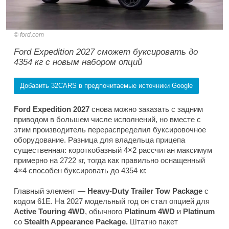
ford.com
Ford Expedition 2027 сможет буксировать до
4354 кг с новым набором опций
Добавить 32CARS в предпочитаемые источники Google
Ford Expedition 2027
снова можно заказать с задним
приводом в большем числе исполнений, но вместе с
этим производитель перераспределил буксировочное
оборудование. Разница для владельца прицепа
существенная: короткобазный 4×2 рассчитан максимум
примерно на 2722 кг, тогда как правильно оснащенный
4×4 способен буксировать до 4354 кг.
Главный элемент —
Heavy-Duty Trailer Tow Package
с
кодом 61E. На 2027 модельный год он стал опцией для
Active Touring 4WD
, обычного
Platinum 4WD
и
Platinum
со
Stealth Appearance Package.
Штатно пакет