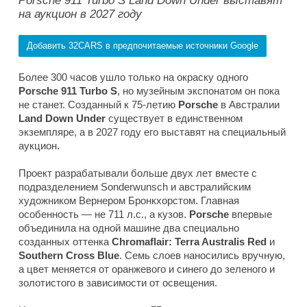
Porsche 911 Turbo S Land Down Under выставят
на аукцион в 2027 году
Добавить 32CARS в предпочитаемые источники Google
Более 300 часов ушло только на окраску одного
Porsche 911 Turbo S
, но музейным экспонатом он пока
не станет. Созданный к 75-летию
Porsche
в Австралии
Land Down Under
существует в единственном
экземпляре, а в 2027 году его выставят на специальный
аукцион.
Проект разрабатывали больше двух лет вместе с
подразделением Sonderwunsch и австралийским
художником Вернером Бронкхорстом. Главная
особенность — не 711 л.с., а кузов.
Porsche
впервые
объединила на одной машине два специально
созданных оттенка
Chromaflair: Terra Australis Red
и
Southern
Cross Blue
. Семь слоев наносились вручную,
а цвет меняется от оранжевого и синего до зеленого и
золотистого в зависимости от освещения.