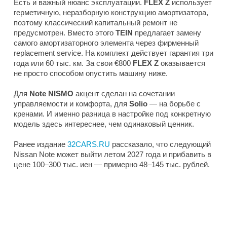
Есть и важный нюанс эксплуатации.
FLEX Z
использует
герметичную, неразборную конструкцию амортизатора,
поэтому классический капитальный ремонт не
предусмотрен. Вместо этого
TEIN
предлагает замену
самого амортизаторного элемента через фирменный
replacement service. На комплект действует гарантия три
года или 60 тыс. км. За свои €800
FLEX Z
оказывается
не просто способом опустить машину ниже.
Для
Note NISMO
акцент сделан на сочетании
управляемости и комфорта, для
Solio
— на борьбе с
кренами. И именно разница в настройке под конкретную
модель здесь интереснее, чем одинаковый ценник.
Ранее издание
32CARS.RU
рассказало, что следующий
Nissan Note может выйти летом 2027 года и прибавить в
цене 100–300 тыс. иен — примерно 48–145 тыс. рублей.