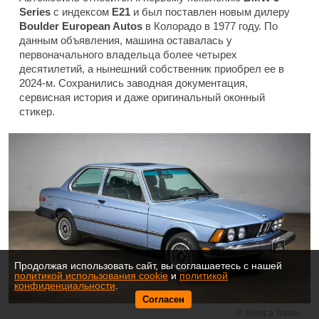
Series
с индексом
E21
и был поставлен новым дилеру
Boulder European Autos
в Колорадо в 1977 году. По
данным объявления, машина оставалась у
первоначального владельца более четырех
десятилетий, а нынешний собственник приобрел ее в
2024-м. Сохранились заводная документация,
сервисная история и даже оригинальный оконный
стикер.
Продолжая использовать сайт, вы соглашаетесь с нашей
политикой использования cookie
и
политикой
конфиденциальности
.
Согласен
Bring a Trailer