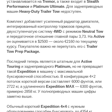
устанавливается на
Tremor,
а также входит в
Stealth
Performance
и
Platinum Ultimate.
Для заднеприводных
машин
Heavy-Duty Trailer Tow
недоступен.
Комплект добавляет усиленный радиатор двигателя,
интегрированный контроллер тормозов прицепа,
двухступенчатую систему
4WD
с режимом
Neutral Tow
и передаточное отношение главной пары 3,73. На
Active
он оценивается в $2500 — около €2160 по текущему
курсу. Покупателю важно не перепутать его с
Trailer
Tow Prep Package.
Последний теперь является штатным для
Active
Touring
и заднеприводного
Platinum,
но не превращает
такой
Expedition
в машину с максимальной
буксировочной способностью. В конфигурации 4×2
потолок короткой версии составляет 6000 фунтов, или
2722 кг, а удлиненного
Expedition MAX
— 6300 фунтов,
примерно 2858 кг. У полноприводных машин цифры
заметно выше.
Обычный короткий
Expedition 4×4
с нужным
оборудованием способен буксировать до 4354 кг,