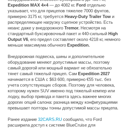
Expedition MAX 4×4
— до 4082 кг.
Ford
отдельно
указывает, что для прицепов тяжелее 7000 фунтов,
примерно 3175 кг, требуется
Heavy-Duty Trailer Tow
и
распределяющее нагрузку сцепное устройство. Есть
нюанс даже у внедорожного
Tremor.
Несмотря на
стандартный буксировочный пакет и 440-сильный
High
Output V6
, его предел составляет около 4218 кг, немного
меньше максимума обычного
Expedition.
Внедорожная подвеска, шины и дополнительное
оборудование меняют допустимые массы, поэтому
самый дорогой или мощный вариант не обязательно
тянет самый тяжелый прицеп. Сам
Expedition 2027
начинается в США с $63 600, примерно €55 тыс. без
учета сопутствующих сборов. Поэтому для человека,
которому нужен SUV именно под тяжелый кемпер или
лодку, выбор привода и пакета здесь важнее многих
дорогих опций салона: разница между конфигурациями
превышает полторы тонны допустимой массы прицепа.
Ранее издание
32CARS.RU
сообщило, что Ford
расширила доступ к системе BlueCruise для