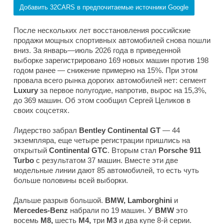
Добавить 32CARS в предпочитаемые источники Google
После нескольких лет восстановления российские
продажи мощных спортивных автомобилей снова пошли
вниз. За январь—июль 2026 года в приведенной
выборке зарегистрировано 169 новых машин против 198
годом ранее — снижение примерно на 15%. При этом
провала всего рынка дорогих автомобилей нет: сегмент
Luxury
за первое полугодие, напротив, вырос на 15,3%,
до 369 машин. Об этом сообщил Сергей Целиков в
своих соцсетях.
Лидерство забрал
Bentley Continental GT
— 44
экземпляра, еще четыре регистрации пришлись на
открытый
Continental GTC
. Вторым стал
Porsche 911
Turbo
с результатом 37 машин. Вместе эти две
модельные линии дают 85 автомобилей, то есть чуть
больше половины всей выборки.
Дальше разрыв большой.
BMW, Lamborghini
и
Mercedes-Benz
набрали по 19 машин. У
BMW
это
восемь
M8,
шесть
M4,
три
M3
и два купе 8-й серии.