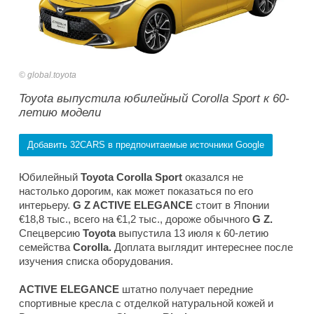
global.toyota
Toyota выпустила юбилейный Corolla Sport к 60-
летию модели
Добавить 32CARS в предпочитаемые источники Google
Юбилейный
Toyota Corolla Sport
оказался не
настолько дорогим, как может показаться по его
интерьеру.
G Z ACTIVE ELEGANCE
стоит в Японии
€18,8 тыс., всего на €1,2 тыс., дороже обычного
G Z.
Спецверсию
Toyota
выпустила 13 июля к 60-летию
семейства
Corolla.
Доплата выглядит интереснее после
изучения списка оборудования.
ACTIVE ELEGANCE
штатно получает передние
спортивные кресла с отделкой натуральной кожей и